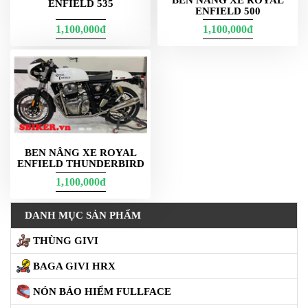
ENFIELD 535
ENFIELD 500
NGHE
GẮN
1,100,000đ
1,100,000đ
MŨ
BẢO
HIỂM
BỘ
VÁ
XE
STOP
AND
BEN NÂNG XE ROYAL
GO
ENFIELD THUNDERBIRD
1,100,000đ
PHỤ
KIỆN
MOTOWOLF
DANH MỤC SẢN PHẨM
KẸP
THÙNG GIVI
ĐIỆN
BAGA GIVI HRX
THOẠI
XE
NÓN BẢO HIỂM FULLFACE
MÁY