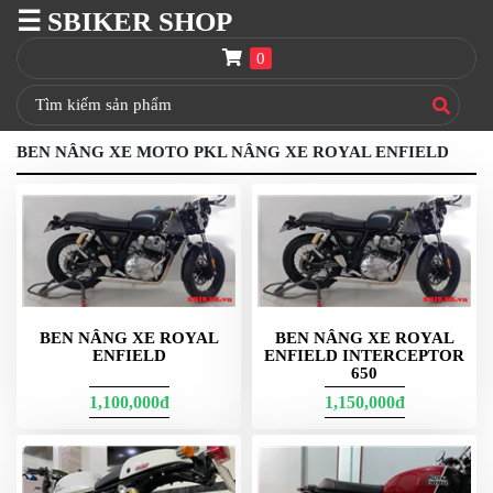
☰ SBIKER SHOP
SBIKER
SHOP
0
TRANG
CHỦ
BEN NÂNG XE MOTO PKL NÂNG XE ROYAL ENFIELD
THÙNG
GIVI
BAGA
GIVI
HRX
NÓN
BẢO
BEN NÂNG XE ROYAL
BEN NÂNG XE ROYAL
HIỂM
ENFIELD
ENFIELD INTERCEPTOR
FULLFACE
650
1,100,000đ
1,150,000đ
BEN
NÂNG
XE
MOTO