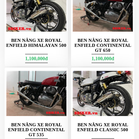
PKL
ĐỒ
CHƠI
PG1
PHỤ
KIỆN
BEN NÂNG XE ROYAL
BEN NÂNG XE ROYAL
YAMAHA
ENFIELD HIMALAYAN 500
ENFIELD CONTINENTAL
PG-
GT 650
1
1,100,000đ
1,100,000đ
CẢNG
GIVI
ZR
ĐỒ
CHƠI
XE
PHỤ
KIỆN
XSR
BEN NÂNG XE ROYAL
BEN NÂNG XE ROYAL
155
ENFIELD CONTINENTAL
ENFIELD CLASSIC 500
GT 535