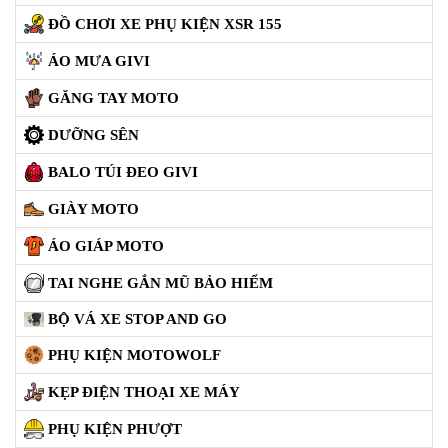
DẪN
ĐỒ CHƠI XE PHỤ KIỆN XSR 155
MUA
HÀNG
ÁO MƯA GIVI
GĂNG TAY MOTO
DƯỠNG SÊN
BALO TÚI ĐEO GIVI
GIÀY MOTO
ÁO GIÁP MOTO
TAI NGHE GẮN MŨ BẢO HIỂM
BỘ VÁ XE STOP AND GO
PHỤ KIỆN MOTOWOLF
KẸP ĐIỆN THOẠI XE MÁY
PHỤ KIỆN PHƯỢT