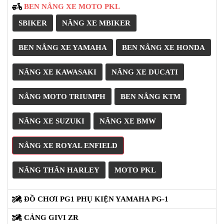
BEN NÂNG XE MOTO PKL
PHỤ
KIỆN
SBIKER
NÂNG XE MBIKER
PHƯỢT
ĐỒ
BEN NÂNG XE YAMAHA
BEN NÂNG XE HONDA
CHƠI
MOTO
NÂNG XE KAWASAKI
NÂNG XE DUCATI
PHỤ
KIỆN
MBIKER
NÂNG MOTO TRIUMPH
BEN NÂNG KTM
HCM
NÂNG XE SUZUKI
NÂNG XE BMW
SẢN
PHẨM
MỚI
NÂNG XE ROYAL ENFIELD
BLOG
NÂNG THÂN HARLEY
MOTO PKL
PHƯỢT
LIÊN
ĐỒ CHƠI PG1 PHỤ KIỆN YAMAHA PG-1
HỆ
CẢNG GIVI ZR
HƯỚNG