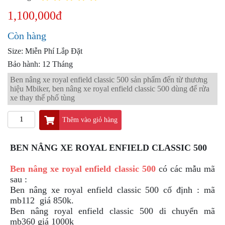
PKL
1,100,000đ
ĐỒ
CHƠI
Còn hàng
PG1
PHỤ
Size: Miễn Phí Lắp Đặt
KIỆN
Bảo hành: 12 Tháng
YAMAHA
Ben nâng xe royal enfield classic 500 sản phẩm đến từ thương
PG-
hiệu Mbiker, ben nâng xe royal enfield classic 500 dùng để rửa
1
xe thay thế phố tùng
CẢNG
GIVI
Thêm vào giỏ hàng
ZR
BEN NÂNG XE ROYAL ENFIELD CLASSIC 500
ĐỒ
CHƠI
XE
Ben nâng xe royal enfield classic 500
có các mẫu mã
PHỤ
sau :
KIỆN
Ben nâng xe royal enfield classic 500 cố định : mã
XSR
mb112 giá 850k.
155
Ben nâng royal enfield classic 500 di chuyển mã
mb360 giá 1000k