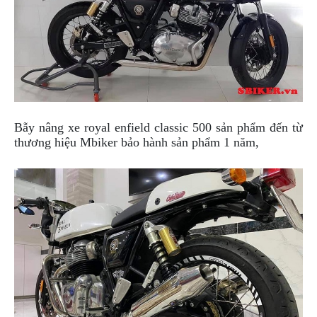
PHỤ
KIỆN
PHƯỢT
ĐỒ
CHƠI
MOTO
PHỤ
KIỆN
Bẫy nâng xe royal enfield classic 500 sản phẩm đến từ
MBIKER
thương hiệu Mbiker bảo hành sản phẩm 1 năm,
HCM
SẢN
PHẨM
MỚI
BLOG
PHƯỢT
LIÊN
HỆ
HƯỚNG