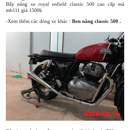
ÁO
Bẫy nâng xe royal enfield classic 500 cao cấp mã
MƯA
mb111 giá 1500k
GIVI
-Xem thêm các dòng xe khác :
Ben nâng classic 500 .
GĂNG
TAY
MOTO
DƯỠNG
SÊN
BALO
TÚI
ĐEO
GIVI
GIÀY
MOTO
ÁO
GIÁP
MOTO
TAI