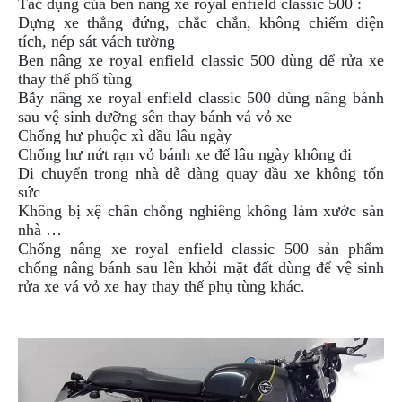
Tác dụng của ben nâng xe royal enfield classic 500 :
NGHE
Dựng xe thẳng đứng, chắc chắn, không chiếm diện
GẮN
tích, nép sát vách tường
MŨ
Ben nâng xe royal enfield classic 500 dùng để rửa xe
BẢO
thay thế phố tùng
HIỂM
Bẫy nâng xe royal enfield classic 500 dùng nâng bánh
sau vệ sinh dưỡng sên thay bánh vá vỏ xe
BỘ
Chống hư phuộc xì dầu lâu ngày
VÁ
Chống hư nứt rạn vỏ bánh xe để lâu ngày không đi
XE
Di chuyển trong nhà dễ dàng quay đầu xe không tốn
STOP
sức
AND
Không bị xệ chân chống nghiêng không làm xước sàn
GO
nhà …
PHỤ
Chống nâng xe royal enfield classic 500 sản phẩm
KIỆN
chống nâng bánh sau lên khỏi mặt đất dùng để vệ sinh
MOTOWOLF
rửa xe vá vỏ xe hay thay thế phụ tùng khác.
KẸP
ĐIỆN
THOẠI
XE
MÁY