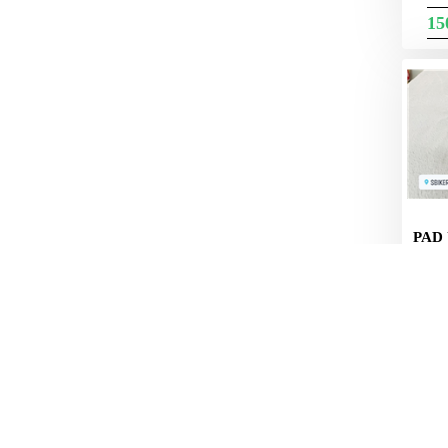
MBIKER
15
HCM
SẢN
PHẨM
MỚI
BLOG
PHƯỢT
LIÊN
PAD
HỆ
RẺ M
HƯỚNG
DẪN
MUA
HÀNG
HỘ KINH DOANH SBIKER