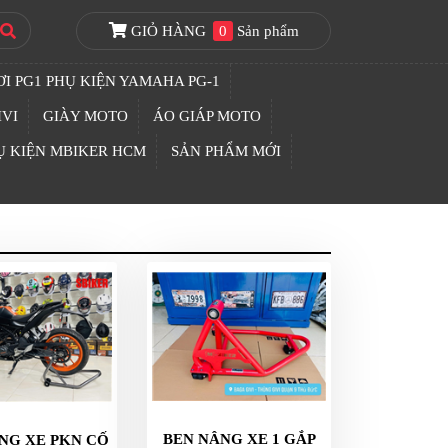
GIỎ HÀNG
0
Sản phẩm
I PG1 PHỤ KIỆN YAMAHA PG-1
IVI
GIÀY MOTO
ÁO GIÁP MOTO
Ụ KIỆN MBIKER HCM
SẢN PHẨM MỚI
BEN NÂNG XE 1 GẮP
NG XE PKN CỐ