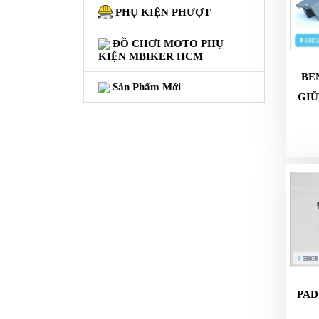
GO
PHỤ KIỆN PHƯỢT
PHỤ
ĐỒ CHƠI MOTO PHỤ
KIỆN
KIỆN MBIKER HCM
MOTOWOLF
BE
Sản Phẩm Mới
KẸP
GIỮ
ĐIỆN
THOẠI
XE
MÁY
PHỤ
KIỆN
PHƯỢT
ĐỒ
CHƠI
MOTO
PHỤ
PAD
KIỆN