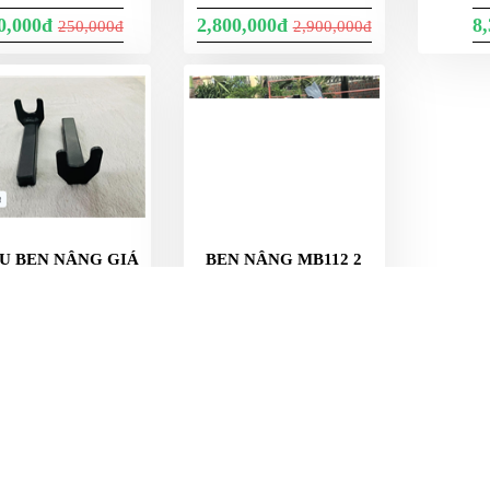
0,000đ
2,800,000đ
8
250,000đ
2,900,000đ
 U BEN NÂNG GIÁ
BEN NÂNG MB112 2
ÀU ĐEN 25X25MM
BÁNH
200đ
929,000đ
HƯỚNG DẪN MUA HÀNG
B