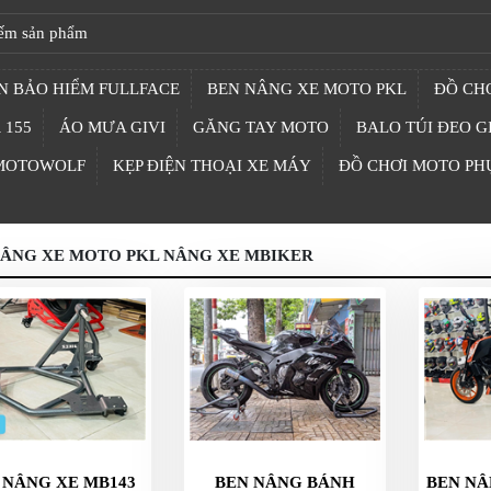
N BẢO HIỂM FULLFACE
BEN NÂNG XE MOTO PKL
ĐỒ CHƠ
 155
ÁO MƯA GIVI
GĂNG TAY MOTO
BALO TÚI ĐEO G
 MOTOWOLF
KẸP ĐIỆN THOẠI XE MÁY
ĐỒ CHƠI MOTO PH
NÂNG XE MOTO PKL NÂNG XE MBIKER
 NÂNG XE MB143
BEN NÂNG BÁNH
BEN NÂ