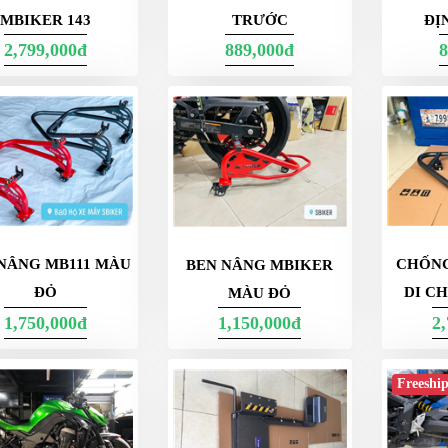
MBIKER 143
TRƯỚC
ĐỊ
2,799,000đ
889,000đ
8
NÂNG MB111 MÀU
CHỐNG
BEN NÂNG MBIKER
ĐỎ
DI C
MÀU ĐỎ
1,750,000đ
1,150,000đ
2
Freeshi