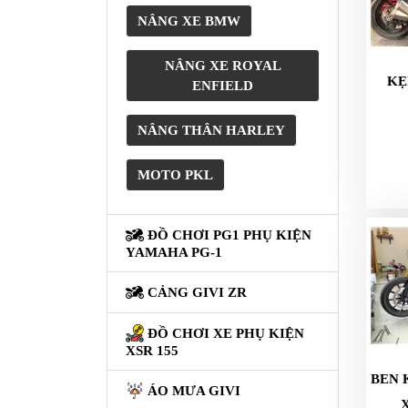
XE
PHỤ
NÂNG XE BMW
KIỆN
XSR
NÂNG XE ROYAL
KẸ
155
ENFIELD
ÁO
NÂNG THÂN HARLEY
MƯA
GIVI
MOTO PKL
GĂNG
TAY
ĐỒ CHƠI PG1 PHỤ KIỆN
MOTO
YAMAHA PG-1
DƯỠNG
CẢNG GIVI ZR
SÊN
ĐỒ CHƠI XE PHỤ KIỆN
BALO
XSR 155
TÚI
ĐEO
BEN 
ÁO MƯA GIVI
GIVI