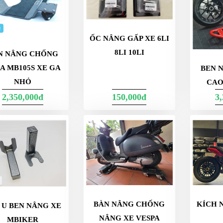
ỐC NÂNG GẤP XE 6LI
8LI 10LI
N NÂNG CHỐNG
A MB105S XE GA
BEN 
NHỎ
CAO
2,350,000đ
150,000đ
3
BÀN NÂNG CHỐNG
KÍCH 
 U BEN NÂNG XE
NÂNG XE VESPA
MBIKER