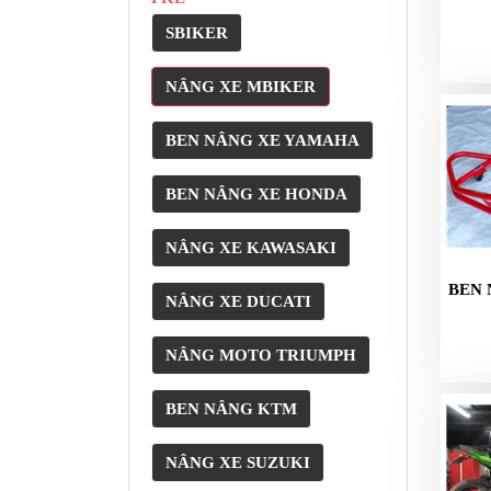
NÂNG
XE
SBIKER
MOTO
PKL
NÂNG XE MBIKER
ĐỒ
BEN NÂNG XE YAMAHA
CHƠI
PG1
BEN NÂNG XE HONDA
PHỤ
KIỆN
NÂNG XE KAWASAKI
YAMAHA
PG-
BEN 
NÂNG XE DUCATI
1
CẢNG
NÂNG MOTO TRIUMPH
GIVI
ZR
BEN NÂNG KTM
ĐỒ
NÂNG XE SUZUKI
CHƠI