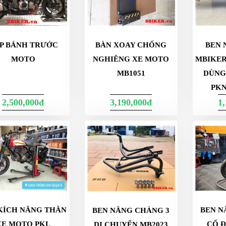
P BÁNH TRƯỚC
BÀN XOAY CHỐNG
BEN 
MOTO
NGHIÊNG XE MOTO
MBIKER
MB1051
DÙNG
PKN
2,500,000đ
3,190,000đ
1
KÍCH NÂNG THÂN
BEN N
BEN NÂNG CHẢNG 3
XE MOTO PKL
CỐ Đ
DI CHUYỂN MB2023