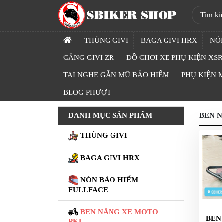
SBIKER
SHOP
THÙNG GIVI
BAGA GIVI HRX
NÓ
TRANG
CẢNG GIVI ZR
ĐỒ CHƠI XE PHỤ KIỆN XSR
CHỦ
TAI NGHE GẮN MŨ BẢO HIỂM
PHỤ KIỆN
THÙNG
BLOG PHƯỢT
GIVI
DANH MỤC SẢN PHẨM
BEN 
BAGA
GIVI
THÙNG GIVI
HRX
BAGA GIVI HRX
NÓN
BẢO
NÓN BẢO HIỂM
HIỂM
FULLFACE
FULLFACE
BEN NÂNG XE MOTO
BEN
BEN
PKL