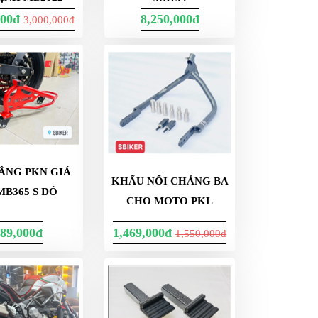
000đ
8,250,000đ
3,000,000đ
ÂNG PKN GIÁ
KHẨU NỐI CHẢNG BA
MB365 S ĐỎ
CHO MOTO PKL
89,000đ
1,469,000đ
1,550,000đ