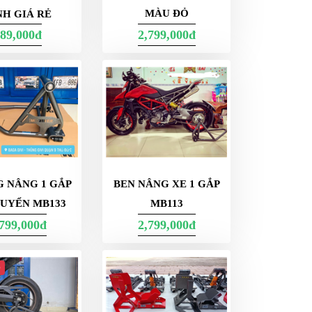
MÀU ĐỎ
NH GIÁ RẺ
89,000đ
2,799,000đ
 NÂNG 1 GẮP
BEN NÂNG XE 1 GẮP
HUYỂN MB133
MB113
,799,000đ
2,799,000đ
p