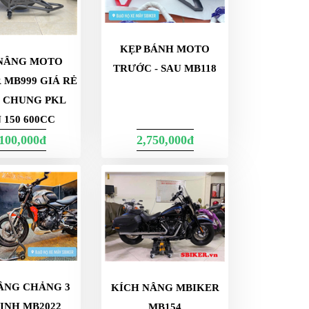
KẸP BÁNH MOTO
NÂNG MOTO
TRƯỚC - SAU MB118
 MB999 GIÁ RẺ
 CHUNG PKL
 150 600CC
,100,000đ
2,750,000đ
ÂNG CHẢNG 3
KÍCH NÂNG MBIKER
ỊNH MB2022
MB154