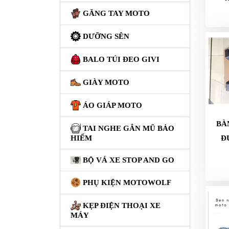
GĂNG TAY MOTO
GIÀY
MOTO
DƯỠNG SÊN
ÁO
GIÁP
BALO TÚI ĐEO GIVI
MOTO
GIÀY MOTO
TAI
NGHE
ÁO GIÁP MOTO
GẮN
BÀ
MŨ
TAI NGHE GẮN MŨ BẢO
BẢO
Đ
HIỂM
HIỂM
BỘ VÁ XE STOP AND GO
BỘ
VÁ
PHỤ KIỆN MOTOWOLF
XE
STOP
KẸP ĐIỆN THOẠI XE
MÁY
AND