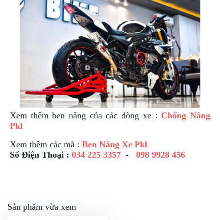
DẪN
MUA
HÀNG
Xem thêm ben nâng của các dòng xe :
Chống Nâng
Pkl
Xem thêm các mã :
Ben Nâng Xe Pkl
Số Điện Thoại :
034 225 3357
-
098 9928 456
Sản phẩm vừa xem