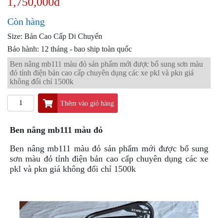
1,750,000đ
PKL
ĐỒ
Còn hàng
CHƠI
Size: Bản Cao Cấp Di Chuyển
PG1
PHỤ
Bảo hành: 12 tháng - bao ship toàn quốc
KIỆN
Ben nâng mb111 màu đỏ sản phẩm mới được bổ sung sơn màu
YAMAHA
đỏ tỉnh điện bản cao cấp chuyên dụng các xe pkl và pkn giá
PG-
không đổi chỉ 1500k
1
Thêm vào giỏ hàng
CẢNG
GIVI
ZR
Ben nâng mb111 màu đỏ
ĐỒ
Ben nâng mb111 màu đỏ sản phẩm mới được bổ sung
CHƠI
sơn màu đỏ tỉnh điện bản cao cấp chuyên dụng các xe
XE
pkl và pkn giá không đổi chỉ 1500k
PHỤ
KIỆN
XSR
155