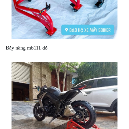
NGHE
GẮN
MŨ
BẢO
HIỂM
BỘ
VÁ
Bẫy nâng mb111 đỏ
XE
STOP
AND
GO
PHỤ
KIỆN
MOTOWOLF
KẸP
ĐIỆN
THOẠI
XE
MÁY