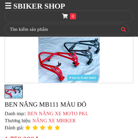
☰ SBIKER SHOP
SBIKER
SHOP
0
TRANG
CHỦ
THÙNG
GIVI
BAGA
GIVI
HRX
NÓN
BẢO
HIỂM
FULLFACE
BEN NÂNG MB111 MÀU ĐỎ
Danh mục:
BEN NÂNG XE MOTO PKL
BEN
NÂNG
Thương hiệu:
NÂNG XE MBIKER
XE
Đánh giá:
MOTO