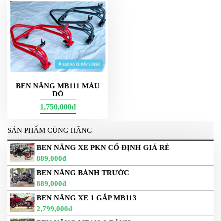
BEN NÂNG MB111 MÀU
ĐỎ
1,750,000đ
SẢN PHẨM CÙNG HÃNG
BEN NÂNG XE PKN CỐ ĐỊNH GIÁ RẺ
889,000đ
BEN NÂNG BÁNH TRƯỚC
889,000đ
BEN NÂNG XE 1 GẮP MB113
2,799,000đ