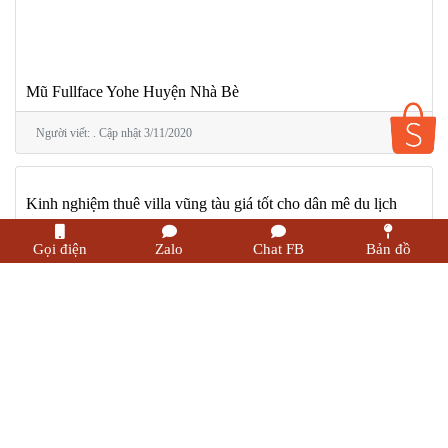
Mũ Fullface Yohe Huyện Nhà Bè
Người viết: . Cập nhật 3/11/2020
Gọi điện
Zalo
Chat FB
Bản đồ