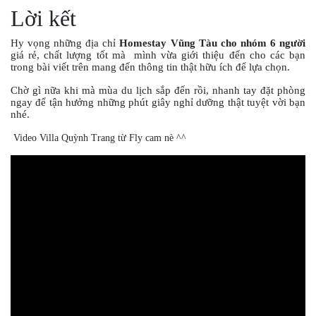
Lời kết
Hy vọng những địa chỉ
Homestay Vũng Tàu cho nhóm 6 người
giá rẻ, chất lượng tốt mà mình vừa giới thiệu đến cho các bạn
trong bài viết trên mang đến thông tin thật hữu ích để lựa chọn.
Chờ gì nữa khi mà mùa du lịch sắp đến rồi, nhanh tay đặt phòng
ngay để tận hưởng những phút giây nghỉ dưỡng thật tuyệt vời bạn
nhé.
Video Villa Quỳnh Trang từ Fly cam nè ^^