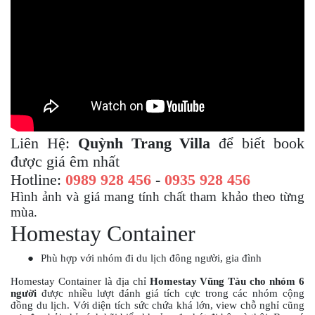
PKL
ĐỒ
CHƠI
PG1
PHỤ
KIỆN
YAMAHA
PG-
1
Liên Hệ:
Quỳnh Trang Villa
để biết book
CẢNG
được giá êm nhất
GIVI
Hotline:
0989 928 456
-
0935 928 456
ZR
Hình ảnh và giá mang tính chất tham khảo theo từng
ĐỒ
mùa.
CHƠI
Homestay Container
XE
PHỤ
●
Phù hợp với nhóm đi du lịch đông người, gia đình
KIỆN
XSR
Homestay Container là địa chỉ
Homestay Vũng Tàu cho nhóm 6
155
người
được nhiều lượt đánh giá tích cực trong các nhóm cộng
đồng du lịch. Với diện tích sức chứa khá lớn, view chỗ nghỉ cũng