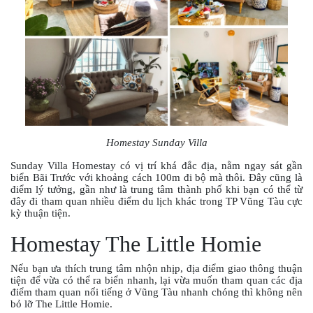
PHỤ
KIỆN
PHƯỢT
ĐỒ
CHƠI
MOTO
PHỤ
KIỆN
MBIKER
Homestay Sunday Villa
HCM
Sunday Villa Homestay có vị trí khá đắc địa, nằm ngay sát gần
SẢN
biển Bãi Trước với khoảng cách 100m đi bộ mà thôi. Đây cũng là
PHẨM
điểm lý tưởng, gần như là trung tâm thành phố khi bạn có thể từ
đây đi tham quan nhiều điểm du lịch khác trong TP Vũng Tàu cực
MỚI
kỳ thuận tiện.
BLOG
Homestay The Little Homie
PHƯỢT
Nếu bạn ưa thích trung tâm nhộn nhịp, địa điểm giao thông thuận
LIÊN
tiện để vừa có thể ra biển nhanh, lại vừa muốn tham quan các địa
HỆ
điểm tham quan nổi tiếng ở Vũng Tàu nhanh chóng thì không nên
bỏ lỡ The Little Homie.
HƯỚNG