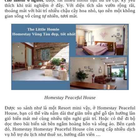
thích khi trải nghiệm ở đây. Với diện tích sân vườn rộng rãi,
thoáng mát với bài trí nhiều chậu cây hoa nhỏ, tạo nên một không
gian sống vô cùng tự nhiên, tươi mát.
Homestay Peaceful House
Được so sánh như là một Resort mini vậy, ở Homestay Peaceful
House, bạn có thể vừa nằm dài thư giãn trên ghế gỗ tận hưởng làn
gió biển mát mẻ cùng nhiều tiện nghi giải trí. Hoặc có thể đi bộ
dọc theo bãi biển sát bên ngắm hoàng hôn và sống ảo. Bên cạnh
đó, Homestay Homestay Peaceful House còn cung cấp nhiều dịch
vụ hỗ trợ du lịch như thuê xe, hướng dẫn viên …