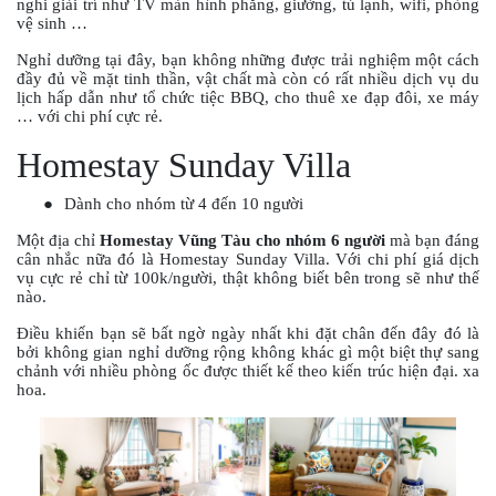
nghi giải trí như TV màn hình phẳng, giường, tủ lạnh, wifi, phòng
NGHE
vệ sinh …
GẮN
Nghỉ dưỡng tại đây, bạn không những được trải nghiệm một cách
MŨ
đầy đủ về mặt tinh thần, vật chất mà còn có rất nhiều dịch vụ du
BẢO
lịch hấp dẫn như tổ chức tiệc BBQ, cho thuê xe đạp đôi, xe máy
HIỂM
… với chi phí cực rẻ.
BỘ
Homestay Sunday Villa
VÁ
XE
●
Dành cho nhóm từ 4 đến 10 người
STOP
AND
Một địa chỉ
Homestay Vũng Tàu cho nhóm 6 người
mà bạn đáng
GO
cân nhắc nữa đó là Homestay Sunday Villa. Với chi phí giá dịch
vụ cực rẻ chỉ từ 100k/người, thật không biết bên trong sẽ như thế
nào.
PHỤ
KIỆN
Điều khiến bạn sẽ bất ngờ ngày nhất khi đặt chân đến đây đó là
MOTOWOLF
bởi không gian nghỉ dưỡng rộng không khác gì một biệt thự sang
chảnh với nhiều phòng ốc được thiết kế theo kiến trúc hiện đại. xa
KẸP
hoa.
ĐIỆN
THOẠI
XE
MÁY