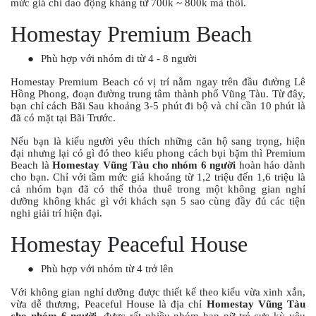
mức giá chỉ dao động khảng từ 700k ~ 800k mà thôi.
Homestay Premium Beach
●
Phù hợp với nhóm đi từ 4 - 8 người
Homestay Premium Beach có vị trí nằm ngay trên đầu đường Lê
Hồng Phong, đoạn đường trung tâm thành phố Vũng Tàu. Từ đây,
bạn chỉ cách Bãi Sau khoảng 3-5 phút đi bộ và chỉ cần 10 phút là
đã có mặt tại Bãi Trước.
Nếu bạn là kiểu người yêu thích những căn hộ sang trọng, hiện
đại nhưng lại có gì đó theo kiểu phong cách bụi bặm thì Premium
Beach là
Homestay Vũng Tàu cho nhóm 6 người
hoàn hảo dành
cho bạn. Chỉ với tầm mức giá khoảng từ 1,2 triệu đến 1,6 triệu là
cả nhóm bạn đã có thể thỏa thuê trong một không gian nghỉ
dưỡng không khác gì với khách sạn 5 sao cùng đầy đủ các tiện
nghi giải trí hiện đại.
Homestay Peaceful House
●
Phù hợp với nhóm từ 4 trở lên
Với không gian nghỉ dưỡng được thiết kế theo kiểu vừa xinh xắn,
vừa dễ thương, Peaceful House là địa chỉ
Homestay Vũng Tàu
cho nhóm 6 người
, được rất nhiều nhóm bạn nữ trẻ cực kỳ yêu