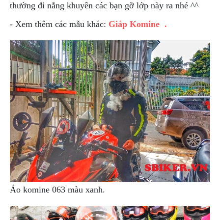
ÁO
thường đi nắng khuyên các bạn gỡ lớp này ra nhé ^^
MƯA
GIVI
- Xem thêm các mẫu khác:
Giáp Komine .
GĂNG
TAY
MOTO
DƯỠNG
SÊN
BALO
TÚI
ĐEO
GIVI
GIÀY
MOTO
ÁO
Áo komine 063 màu xanh.
GIÁP
MOTO
TAI