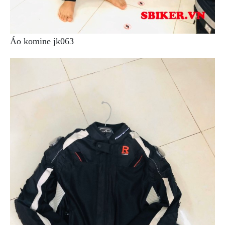
PHỤ
KIỆN
PHƯỢT
Áo komine jk063
ĐỒ
CHƠI
MOTO
PHỤ
KIỆN
MBIKER
HCM
SẢN
PHẨM
MỚI
BLOG
PHƯỢT
LIÊN
HỆ
HƯỚNG