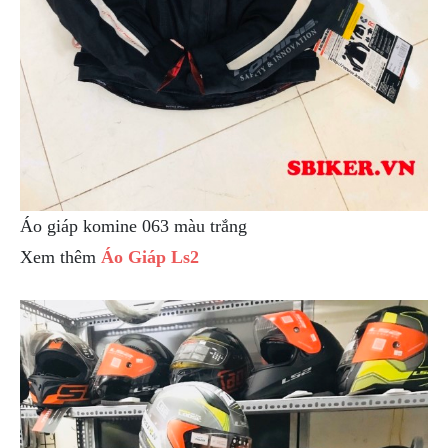
DẪN
MUA
HÀNG
Áo giáp komine 063 màu trắng
Xem thêm
Áo Giáp Ls2