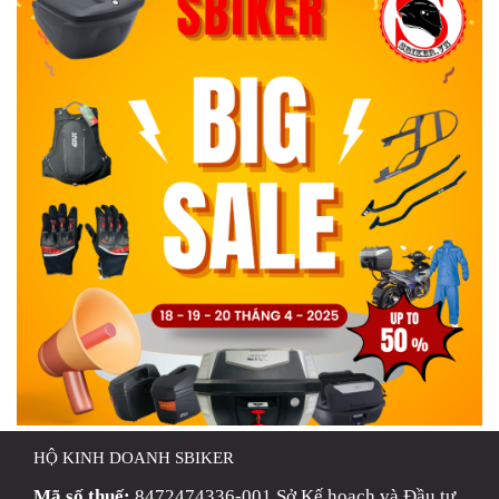
HỘ KINH DOANH SBIKER
Mã số thuế:
8472474336-001 Sở Kế hoạch và Đầu tư