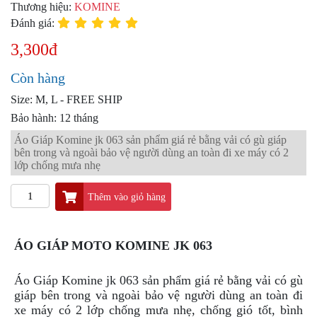
PKL
Thương hiệu:
KOMINE
Đánh giá:
ĐỒ
CHƠI
3,300đ
PG1
PHỤ
Còn hàng
KIỆN
YAMAHA
Size: M, L - FREE SHIP
PG-
Bảo hành: 12 tháng
1
Áo Giáp Komine jk 063 sản phẩm giá rẻ bằng vải có gù giáp
bên trong và ngoài bảo vệ người dùng an toàn đi xe máy có 2
CẢNG
lớp chống mưa nhẹ
GIVI
ZR
Thêm vào giỏ hàng
ĐỒ
CHƠI
XE
ÁO GIÁP MOTO KOMINE JK 063
PHỤ
KIỆN
XSR
Áo Giáp Komine jk 063 sản phẩm giá rẻ bằng vải có gù
155
giáp bên trong và ngoài bảo vệ người dùng an toàn đi
xe máy có 2 lớp chống mưa nhẹ, chống gió tốt, bình