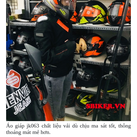
Áo giáp jk063 chất liệu vải dù chịu ma sát tốt, thông
thoáng mát mẻ hơn.