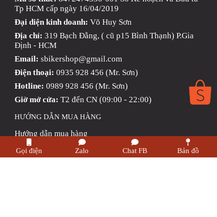
Tp HCM cấp ngày 16/04/2019
Đại diện kinh doanh:
Võ Huy Sơn
Địa chỉ:
319 Bạch Đằng, ( cũ p15 Bình Thạnh) P.Gia
Định - HCM
Email:
sbikershop@gmail.com
Điện thoại:
0935 928 456 (Mr. Sơn)
Hotline:
0989 928 456 (Mr. Sơn)
Giờ mở cửa:
T2 đến CN (09:00 - 22:00)
HƯỚNG DẪN MUA HÀNG
Hướng dẫn mua hàng
Chính Sách Giao Hàng
Gọi điện
Zalo
Chat FB
Bản đồ
Phương thức thanh toán
Chính sách trả hàng & Hoàn tiền
Chính sách bảo mật thông tin