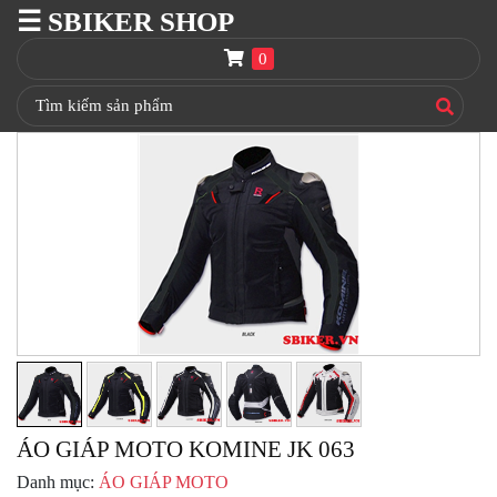
☰ SBIKER SHOP
SBIKER
SHOP
0
TRANG
CHỦ
THÙNG
GIVI
BAGA
GIVI
HRX
NÓN
BẢO
HIỂM
FULLFACE
BEN
NÂNG
ÁO GIÁP MOTO KOMINE JK 063
XE
MOTO
Danh mục:
ÁO GIÁP MOTO