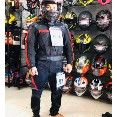
NGHE
GẮN
MŨ
BẢO
HIỂM
BỘ
VÁ
XE
STOP
AND
GO
PHỤ
KIỆN
MOTOWOLF
KẸP
ĐIỆN
THOẠI
XE
MÁY