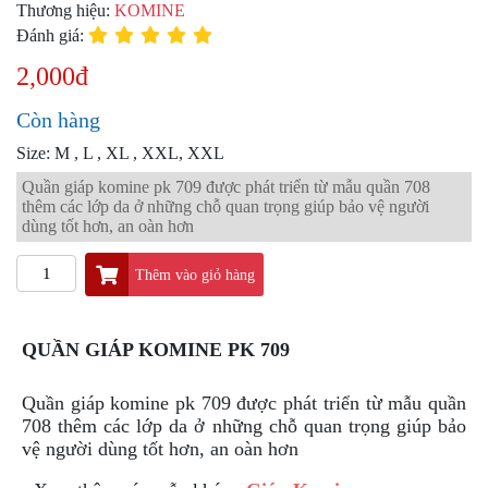
PKL
Thương hiệu:
KOMINE
Đánh giá:
ĐỒ
CHƠI
2,000đ
PG1
PHỤ
Còn hàng
KIỆN
YAMAHA
Size: M , L , XL , XXL, XXL
PG-
Quần giáp komine pk 709 được phát triển từ mẫu quần 708
1
thêm các lớp da ở những chỗ quan trọng giúp bảo vệ người
dùng tốt hơn, an oàn hơn
CẢNG
GIVI
Thêm vào giỏ hàng
ZR
ĐỒ
CHƠI
QUẦN GIÁP KOMINE PK 709
XE
PHỤ
Quần giáp komine pk 709 được phát triển từ mẫu quần
KIỆN
708 thêm các lớp da ở những chỗ quan trọng giúp bảo
XSR
vệ người dùng tốt hơn, an oàn hơn
155