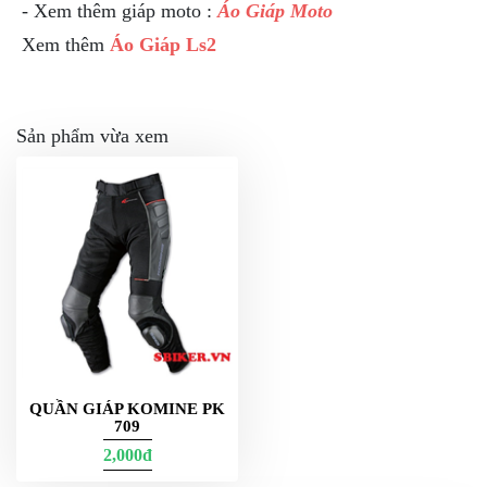
-
Xem thêm giáp moto :
Áo Giáp Moto
NGHE
GẮN
Xem thêm
Áo Giáp Ls2
MŨ
BẢO
HIỂM
Sản phẩm vừa xem
BỘ
VÁ
XE
STOP
AND
GO
PHỤ
KIỆN
MOTOWOLF
KẸP
ĐIỆN
QUẦN GIÁP KOMINE PK
THOẠI
709
XE
2,000đ
MÁY