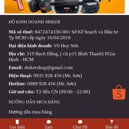
HỘ KINH DOANH SBIKER
Mã số thuế:
8472474336-001 Sở Kế hoạch và Đầu tư
Tp HCM cấp ngày 16/04/2019
Đại diện kinh doanh:
Võ Huy Sơn
Địa chỉ:
319 Bạch Đằng, ( cũ p15 Bình Thạnh) P.Gia
Định - HCM
Email:
sbikershop@gmail.com
Điện thoại:
0935 928 456 (Mr. Sơn)
Hotline:
0989 928 456 (Mr. Sơn)
Giờ mở cửa:
T2 đến CN (09:00 - 22:00)
HƯỚNG DẪN MUA HÀNG
Hướng dẫn mua hàng
Chính Sách Giao Hàng
Gọi điện
Zalo
Chat FB
Bản đồ
Phương thức thanh toán