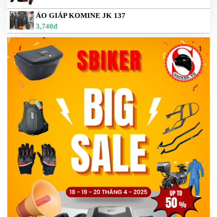
DẪN
ÁO GIÁP KOMINE JK 137
MUA
HÀNG
3,740đ