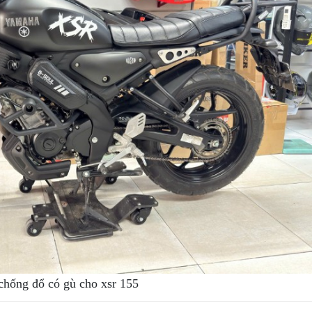
chống đổ có gù cho xsr 155