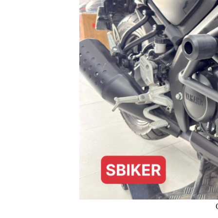
GO
PHỤ
KIỆN
MOTOWOLF
KẸP
ĐIỆN
THOẠI
XE
MÁY
PHỤ
KIỆN
PHƯỢT
ĐỒ
CHƠI
MOTO
PHỤ
KIỆN