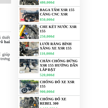
480,000đ
BAGA TẤM XSR 155
CẢNG CNC XSR
850,000đ
CHE KÉT NƯỚC XSR
155
250,000đ
 thiết
rõ hai
LƯỚI RÀNG BÌNH
XĂNG XE XSR 155
110,000đ
ỉ giúp
 trưng
CHÂN CHỐNG ĐỨNG
XSR 155 HƯỚNG DẪN
LẮP ĐẶT
520,000đ
CHỐNG ĐỔ XE XSR
155
900,000đ
CHỐNG ĐỔ XE
REBEL 300