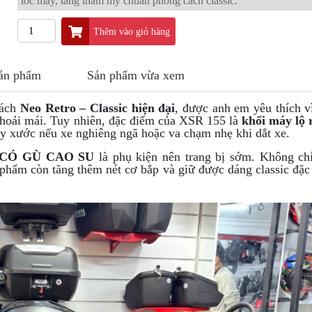
lốc máy, tăng thẩm mỹ chuẩn phong cách classic.
Thêm vào giỏ hàng
sản phẩm
Sản phẩm vừa xem
cách
Neo Retro – Classic hiện đại
, được anh em yêu thích vì
thoải mái. Tuy nhiên, đặc điểm của XSR 155 là
khối máy lộ 
ầy xước nếu xe nghiêng ngã hoặc va chạm nhẹ khi dắt xe.
 CÓ GÙ CAO SU
là phụ kiện nên trang bị sớm. Không ch
 phẩm còn tăng thêm nét cơ bắp và giữ được dáng classic đặc