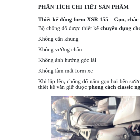
PHÂN TÍCH CHI TIẾT SẢN PHẨM
GIÀY
MOTO
Thiết kế đúng form XSR 155 – Gọn, chắc 
Bộ chống đổ được thiết kế
chuyên dụng ch
ÁO
GIÁP
Không cấn khung
MOTO
Không vướng chân
TAI
Không ảnh hưởng góc lái
NGHE
GẮN
Không làm mất form xe
MŨ
Khi lắp lên, chống đổ nằm gọn hai bên sườ
BẢO
thiết kế vẫn giữ được
phong cách classic n
HIỂM
BỘ
VÁ
XE
STOP
AND