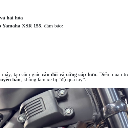
và hài hòa
o Yamaha XSR 155
, đảm bảo:
n máy, tạo cảm giác
cân đối và cứng cáp hơn
. Điểm quan tr
guyên bản
, không làm xe bị “độ quá tay”.