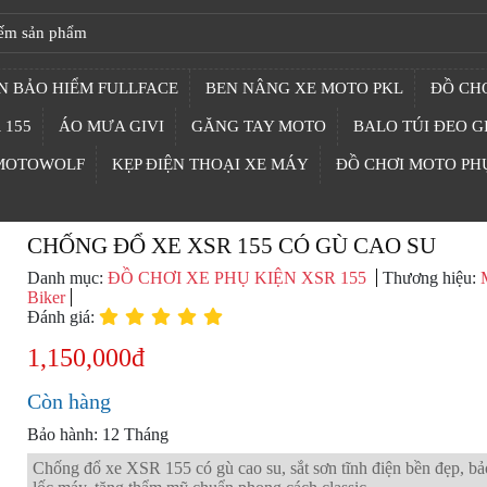
N BẢO HIỂM FULLFACE
BEN NÂNG XE MOTO PKL
ĐỒ CHƠ
 155
ÁO MƯA GIVI
GĂNG TAY MOTO
BALO TÚI ĐEO G
 MOTOWOLF
KẸP ĐIỆN THOẠI XE MÁY
ĐỒ CHƠI MOTO PH
CHỐNG ĐỔ XE XSR 155 CÓ GÙ CAO SU
Danh mục:
ĐỒ CHƠI XE PHỤ KIỆN XSR 155
Thương hiệu:
Biker
Đánh giá:
1,150,000đ
Còn hàng
Bảo hành: 12 Tháng
Chống đổ xe XSR 155 có gù cao su, sắt sơn tĩnh điện bền đẹp, bả