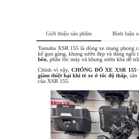
NÂNG
XE
MOTO
PKL
Giới thiệu sản phẩm
Bình luận 
ĐỒ
CHƠI
Yamaha XSR 155 là dòng xe mang phong 
PG1
kế gọn gàng, khung sườn đẹp và dáng ngồi 
PHỤ
bên
, phần lốc máy và khung sườn khá dễ tr
KIỆN
Chính vì vậy,
CHỐNG ĐỔ XE XSR 155
YAMAHA
giảm thiệt hại khi té xe ở tốc độ thấp
, sản
PG-
của XSR 155.
1
CẢNG
GIVI
ZR
ĐỒ
CHƠI