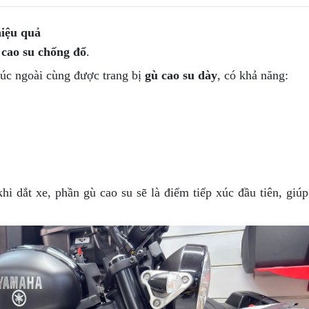
hiệu quả
 cao su chống đổ
.
xúc ngoài cùng được trang bị
gù cao su dày
, có khả năng:
i dắt xe, phần gù cao su sẽ là điểm tiếp xúc đầu tiên, giú