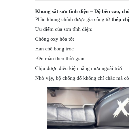
MBIKER
HCM
Khung sắt sơn tĩnh điện – Độ bền cao, chố
Phần khung chính được gia công từ
thép ch
SẢN
PHẨM
Ưu điểm của sơn tĩnh điện:
MỚI
Chống oxy hóa tốt
BLOG
Hạn chế bong tróc
PHƯỢT
Bền màu theo thời gian
LIÊN
Chịu được điều kiện nắng mưa ngoài trời
HỆ
Nhờ vậy, bộ chống đổ không chỉ chắc mà còn
HƯỚNG
DẪN
MUA
HÀNG