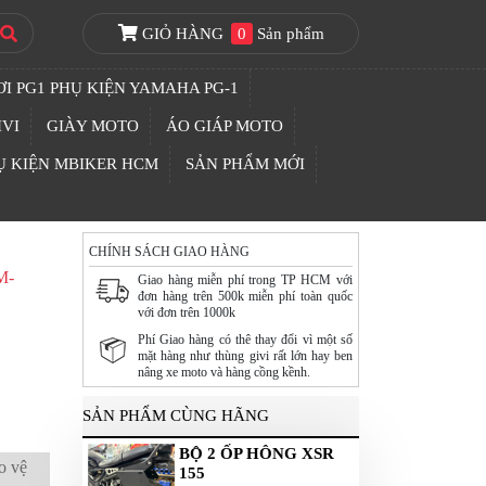
GIỎ HÀNG
0
Sản phẩm
I PG1 PHỤ KIỆN YAMAHA PG-1
IVI
GIÀY MOTO
ÁO GIÁP MOTO
Ụ KIỆN MBIKER HCM
SẢN PHẨM MỚI
CHÍNH SÁCH GIAO HÀNG
M-
Giao hàng miễn phí trong TP HCM với
đơn hàng trên 500k miễn phí toàn quốc
với đơn trên 1000k
Phí Giao hàng có thê thay đổi vì một số
mặt hàng như thùng givi rất lớn hay ben
nâng xe moto và hàng cồng kềnh.
SẢN PHẨM CÙNG HÃNG
BỘ 2 ỐP HÔNG XSR
o vệ
155