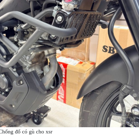
Chống đổ có gù cho xsr