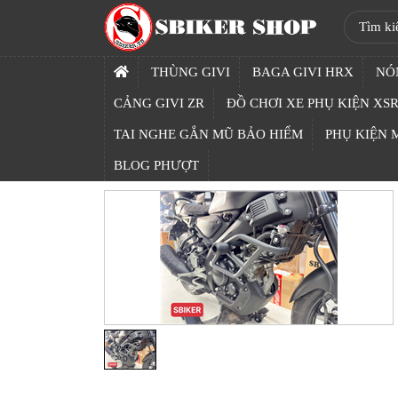
SBIKER
SHOP
THÙNG GIVI
BAGA GIVI HRX
NÓ
TRANG
CẢNG GIVI ZR
ĐỒ CHƠI XE PHỤ KIỆN XSR
CHỦ
TAI NGHE GẮN MŨ BẢO HIỂM
PHỤ KIỆN
THÙNG
BLOG PHƯỢT
GIVI
BAGA
GIVI
HRX
NÓN
BẢO
HIỂM
FULLFACE
BEN