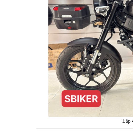
XE
PHỤ
KIỆN
XSR
155
ÁO
MƯA
GIVI
GĂNG
TAY
MOTO
DƯỠNG
SÊN
BALO
TÚI
Lắp 
ĐEO
GIVI