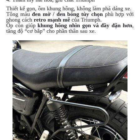
PHỤ
Thiết kế gọn, ôm khung hông, không làm phá dáng xe.
KIỆN
Tông màu
đen mờ / đen bóng tùy chọn
phù hợp với
PHƯỢT
phong cách
retro mạnh mẽ
của Triumph.
Ốp còn giúp
khung hông nhìn gọn và đầy đặn hơn
,
ĐỒ
tăng độ “cơ bắp” cho phần thân sau xe.
CHƠI
MOTO
PHỤ
KIỆN
MBIKER
HCM
SẢN
PHẨM
MỚI
BLOG
PHƯỢT
LIÊN
HỆ
HƯỚNG