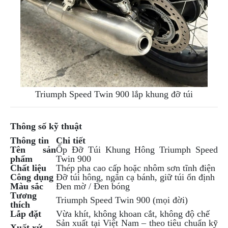
DẪN
MUA
HÀNG
Triumph Speed Twin 900 lắp khung đỡ túi
Thông số kỹ thuật
Thông tin
Chi tiết
Tên sản
Ốp Đỡ Túi Khung Hông Triumph Speed
phẩm
Twin 900
Chất liệu
Thép pha cao cấp hoặc nhôm sơn tĩnh điện
Công dụng
Đỡ túi hông, ngăn cạ bánh, giữ túi ổn định
Màu sắc
Đen mờ / Đen bóng
Tương
Triumph Speed Twin 900 (mọi đời)
thích
Lắp đặt
Vừa khít, không khoan cắt, không độ chế
Sản xuất tại Việt Nam – theo tiêu chuẩn kỹ
Xuất xứ