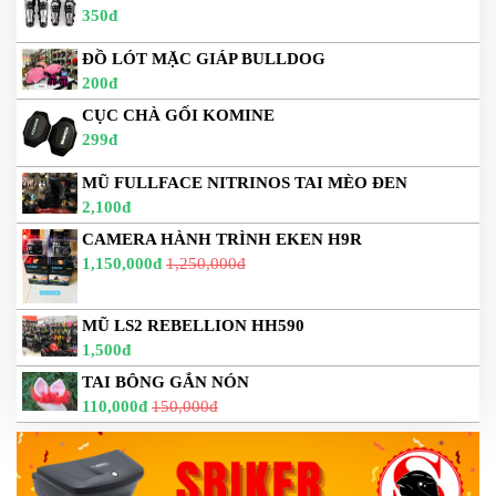
350đ
ĐỒ LÓT MẶC GIÁP BULLDOG
200đ
CỤC CHÀ GỐI KOMINE
299đ
MŨ FULLFACE NITRINOS TAI MÈO ĐEN
2,100đ
CAMERA HÀNH TRÌNH EKEN H9R
1,150,000đ
1,250,000đ
MŨ LS2 REBELLION HH590
1,500đ
TAI BÔNG GẮN NÓN
110,000đ
150,000đ