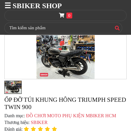
☰ SBIKER SHOP
SBIKER
SHOP
0
TRANG
CHỦ
THÙNG
GIVI
BAGA
GIVI
HRX
NÓN
BẢO
HIỂM
FULLFACE
ỐP ĐỠ TÚI KHUNG HÔNG TRIUMPH SPEED
TWIN 900
BEN
NÂNG
Danh mục:
ĐỒ CHƠI MOTO PHỤ KIỆN MBIKER HCM
XE
Thương hiệu:
SBIKER
MOTO
Đánh giá: