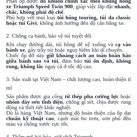
Phần ốp được
đo khuôn chính xác theo khung hông
NGHE
xe Triumph Speed Twin 900
, giúp việc lắp đặt
nhanh,
GẮN
chắc, không phải độ chế
.
Phù hợp với mọi loại
túi hông touring, túi da classic
MŨ
hoặc túi Givi
, không ảnh hưởng đến độ cân bằng xe.
BẢO
HIỂM
2. Chống cạ bánh, bảo vệ túi tuyệt đối
BỘ
Khi chạy đường dài, túi hông dễ xệ xuống và
cạ vào
VÁ
bánh xe
, gây trầy túi hoặc nguy hiểm khi di chuyển.
XE
Chiếc ốp đỡ này
giữ khoảng cách an toàn hoàn hảo
STOP
giữa bánh sau và túi
, đảm bảo
túi ổn định, không
AND
rung, không lắc
ngay cả ở tốc độ cao.
GO
3. Sản xuất tại Việt Nam – chất lượng cao, hoàn thiện tỉ
PHỤ
mỉ
KIỆN
MOTOWOLF
Sản phẩm được gia công
từ thép pha cường lực
hoặc
nhôm dày sơn tĩnh điện
, chống gỉ sét, chịu được rung
KẸP
động và thời tiết khắc nghiệt.
ĐIỆN
Dù là hàng Việt Nam, nhưng độ hoàn thiện của ốp đạt
chuẩn kỹ thuật cao
, cạnh mài bo trơn, sơn phủ đều
THOẠI
màu và chống xước cực tốt.
XE
MÁY
4. Thẩm mỹ hài hòa, giữ chất Triumph