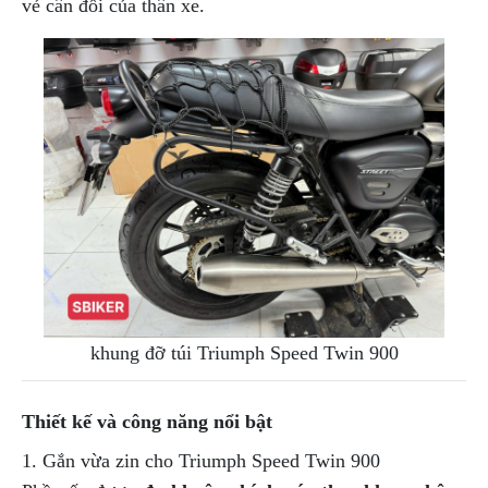
ÁO
vẻ cân đối của thân xe.
MƯA
GIVI
GĂNG
TAY
MOTO
DƯỠNG
SÊN
BALO
TÚI
ĐEO
GIVI
GIÀY
khung đỡ túi
Triumph Speed Twin 900
MOTO
ÁO
Thiết kế và công năng nổi bật
GIÁP
MOTO
1. Gắn vừa zin cho Triumph Speed Twin 900
TAI