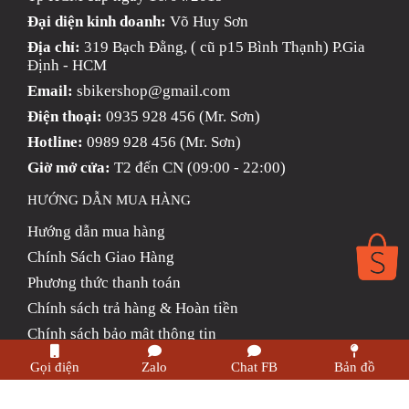
Đại diện kinh doanh:
Võ Huy Sơn
Địa chỉ:
319 Bạch Đằng, ( cũ p15 Bình Thạnh) P.Gia
Định - HCM
Email:
sbikershop@gmail.com
Điện thoại:
0935 928 456 (Mr. Sơn)
Hotline:
0989 928 456 (Mr. Sơn)
Giờ mở cửa:
T2 đến CN (09:00 - 22:00)
HƯỚNG DẪN MUA HÀNG
Hướng dẫn mua hàng
Chính Sách Giao Hàng
Phương thức thanh toán
Chính sách trả hàng & Hoàn tiền
Chính sách bảo mật thông tin
Gọi điện
Zalo
Chat FB
Bản đồ