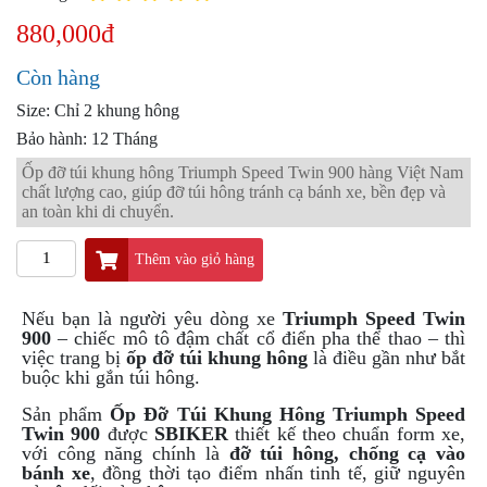
PKL
880,000đ
ĐỒ
CHƠI
Còn hàng
PG1
PHỤ
Size: Chỉ 2 khung hông
KIỆN
Bảo hành: 12 Tháng
YAMAHA
Ốp đỡ túi khung hông Triumph Speed Twin 900 hàng Việt Nam
PG-
chất lượng cao, giúp đỡ túi hông tránh cạ bánh xe, bền đẹp và
1
an toàn khi di chuyển.
CẢNG
GIVI
Thêm vào giỏ hàng
ZR
Nếu bạn là người yêu dòng xe
Triumph Speed Twin
ĐỒ
900
– chiếc mô tô đậm chất cổ điển pha thể thao – thì
CHƠI
việc trang bị
ốp đỡ túi khung hông
là điều gần như bắt
XE
buộc khi gắn túi hông.
PHỤ
KIỆN
Sản phẩm
Ốp Đỡ Túi Khung Hông Triumph Speed
XSR
Twin 900
được
SBIKER
thiết kế theo chuẩn form xe,
155
với công năng chính là
đỡ túi hông, chống cạ vào
bánh xe
, đồng thời tạo điểm nhấn tinh tế, giữ nguyên