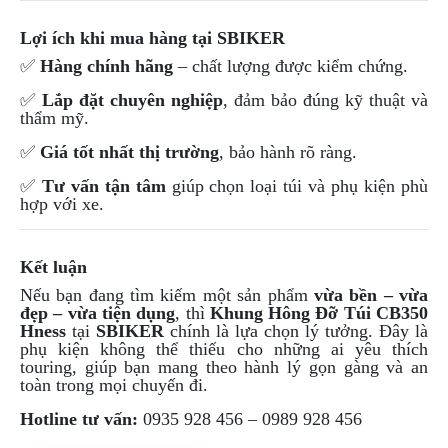
DẪN
MUA
Lợi ích khi mua hàng tại SBIKER
HÀNG
✅
Hàng chính hãng
– chất lượng được kiểm chứng.
✅
Lắp đặt chuyên nghiệp
, đảm bảo đúng kỹ thuật và
thẩm mỹ.
✅
Giá tốt nhất thị trường
, bảo hành rõ ràng.
✅
Tư vấn tận tâm
giúp chọn loại túi và phụ kiện phù
hợp với xe.
Kết luận
Nếu bạn đang tìm kiếm một sản phẩm
vừa bền – vừa
đẹp – vừa tiện dụng
, thì
Khung Hông Đỡ Túi CB350
Hness
tại
SBIKER
chính là lựa chọn lý tưởng. Đây là
phụ kiện không thể thiếu cho những ai yêu thích
touring, giúp bạn mang theo hành lý gọn gàng và an
toàn trong mọi chuyến đi.
Hotline tư vấn:
0935 928 456 – 0989 928 456