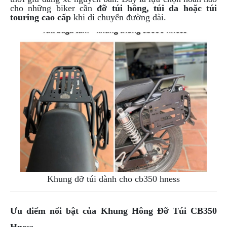
ÁO
cho những biker cần
đỡ túi hông, túi da hoặc túi
MƯA
touring cao cấp
khi di chuyển đường dài.
GIVI
GĂNG
TAY
MOTO
DƯỠNG
SÊN
BALO
TÚI
ĐEO
GIVI
GIÀY
MOTO
Khung đỡ túi dành cho cb350 hness
ÁO
GIÁP
MOTO
Ưu điểm nổi bật của Khung Hông Đỡ Túi CB350
TAI