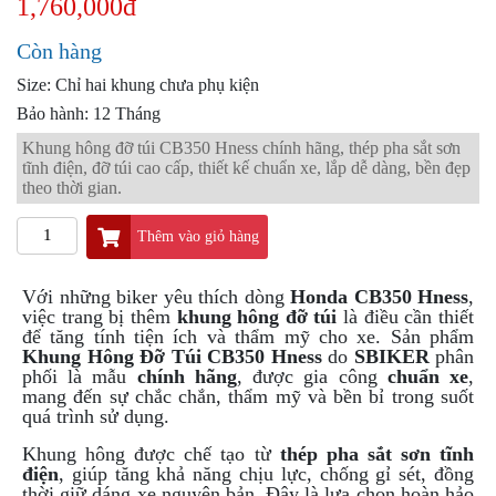
1,760,000đ
PKL
ĐỒ
Còn hàng
CHƠI
Size: Chỉ hai khung chưa phụ kiện
PG1
PHỤ
Bảo hành: 12 Tháng
KIỆN
Khung hông đỡ túi CB350 Hness chính hãng, thép pha sắt sơn
YAMAHA
tĩnh điện, đỡ túi cao cấp, thiết kế chuẩn xe, lắp dễ dàng, bền đẹp
PG-
theo thời gian.
1
Thêm vào giỏ hàng
CẢNG
GIVI
ZR
Với những biker yêu thích dòng
Honda CB350 Hness
,
việc trang bị thêm
khung hông đỡ túi
là điều cần thiết
ĐỒ
để tăng tính tiện ích và thẩm mỹ cho xe. Sản phẩm
CHƠI
Khung Hông Đỡ Túi CB350 Hness
do
SBIKER
phân
XE
phối là mẫu
chính hãng
, được gia công
chuẩn xe
,
PHỤ
mang đến sự chắc chắn, thẩm mỹ và bền bỉ trong suốt
KIỆN
quá trình sử dụng.
XSR
Khung hông được chế tạo từ
thép pha sắt sơn tĩnh
155
điện
, giúp tăng khả năng chịu lực, chống gỉ sét, đồng
thời giữ dáng xe nguyên bản. Đây là lựa chọn hoàn hảo