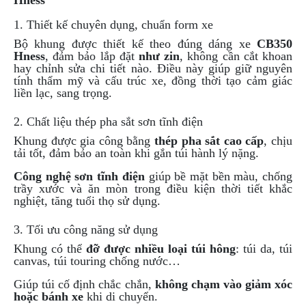
Hness
NGHE
1. Thiết kế chuyên dụng, chuẩn form xe
GẮN
MŨ
Bộ khung được thiết kế theo đúng dáng xe
CB350
BẢO
Hness
, đảm bảo lắp đặt
như zin
, không cần cắt khoan
HIỂM
hay chỉnh sửa chi tiết nào. Điều này giúp giữ nguyên
tính thẩm mỹ và cấu trúc xe, đồng thời tạo cảm giác
BỘ
liền lạc, sang trọng.
VÁ
XE
2. Chất liệu thép pha sắt sơn tĩnh điện
STOP
Khung được gia công bằng
thép pha sắt cao cấp
, chịu
AND
tải tốt, đảm bảo an toàn khi gắn túi hành lý nặng.
GO
Công nghệ sơn tĩnh điện
giúp bề mặt bền màu, chống
PHỤ
trầy xước và ăn mòn trong điều kiện thời tiết khắc
KIỆN
nghiệt, tăng tuổi thọ sử dụng.
MOTOWOLF
3. Tối ưu công năng sử dụng
KẸP
Khung có thể
đỡ được nhiều loại túi hông
: túi da, túi
ĐIỆN
canvas, túi touring chống nước…
THOẠI
XE
Giúp túi cố định chắc chắn,
không chạm vào giảm xóc
MÁY
hoặc bánh xe
khi di chuyển.