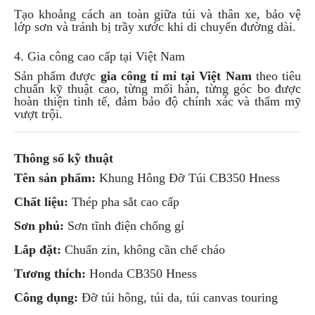
PHỤ
Tạo khoảng cách an toàn giữa túi và thân xe, bảo vệ
KIỆN
lớp sơn và tránh bị trầy xước khi di chuyển đường dài.
PHƯỢT
4. Gia công cao cấp tại Việt Nam
ĐỒ
Sản phẩm được
gia công tỉ mỉ tại Việt Nam
theo tiêu
CHƠI
chuẩn kỹ thuật cao, từng mối hàn, từng góc bo được
MOTO
hoàn thiện tinh tế, đảm bảo độ chính xác và thẩm mỹ
PHỤ
vượt trội.
KIỆN
MBIKER
HCM
Thông số kỹ thuật
SẢN
Tên sản phẩm:
Khung Hông Đỡ Túi CB350 Hness
PHẨM
Chất liệu:
Thép pha sắt cao cấp
MỚI
Sơn phủ:
Sơn tĩnh điện chống gỉ
BLOG
PHƯỢT
Lắp đặt:
Chuẩn zin, không cần chế cháo
LIÊN
Tương thích:
Honda CB350 Hness
HỆ
Công dụng:
Đỡ túi hông, túi da, túi canvas touring
HƯỚNG