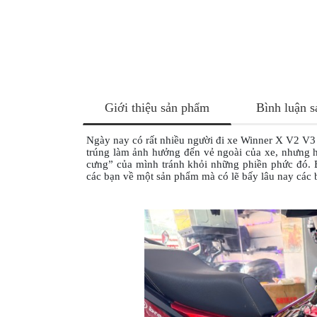
NÂNG
XE
MOTO
PKL
ĐỒ
CHƠI
Giới thiệu sản phẩm
Bình luận 
PG1
PHỤ
Ngày nay có rất nhiều người đi xe Winner X V2 V3 v
KIỆN
trúng làm ảnh hưởng đến vẻ ngoài của xe, nhưng h
YAMAHA
cưng” của mình tránh khỏi những phiền phức đó. 
các bạn về một sản phẩm mà có lẽ bấy lâu nay các 
PG-
1
CẢNG
GIVI
ZR
ĐỒ
CHƠI