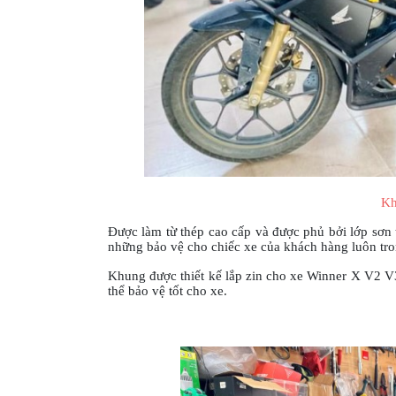
MBIKER
HCM
SẢN
PHẨM
MỚI
BLOG
PHƯỢT
LIÊN
Kh
HỆ
Được làm từ thép cao cấp và được phủ bởi lớp sơn 
những bảo vệ cho chiếc xe của khách hàng luôn tron
HƯỚNG
DẪN
Khung được thiết kế lắp zin cho xe Winner X V2 V3 
thể bảo vệ tốt cho xe.
MUA
HÀNG