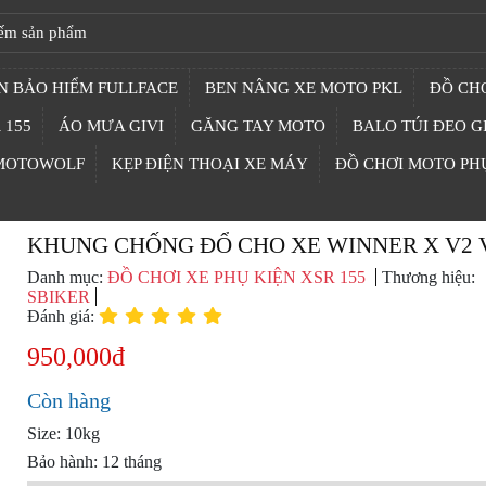
N BẢO HIỂM FULLFACE
BEN NÂNG XE MOTO PKL
ĐỒ CHƠ
 155
ÁO MƯA GIVI
GĂNG TAY MOTO
BALO TÚI ĐEO G
 MOTOWOLF
KẸP ĐIỆN THOẠI XE MÁY
ĐỒ CHƠI MOTO PH
KHUNG CHỐNG ĐỔ CHO XE WINNER X V2 
Danh mục:
ĐỒ CHƠI XE PHỤ KIỆN XSR 155
Thương hiệu:
SBIKER
Đánh giá:
950,000đ
Còn hàng
Size: 10kg
Bảo hành: 12 tháng