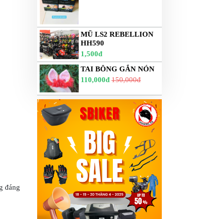
MŨ LS2 REBELLION
HH590
1,500đ
TAI BÔNG GẮN NÓN
110,000đ
150,000đ
g đáng