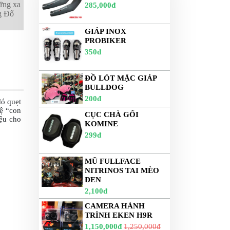
ững xa
285,000đ
g Đổ
GIÁP INOX
PROBIKER
350đ
ĐỒ LÓT MẶC GIÁP
BULLDOG
200đ
đó quẹt
vệ “con
CỤC CHÀ GỐI
ệu cho
KOMINE
299đ
MŨ FULLFACE
NITRINOS TAI MÈO
ĐEN
2,100đ
CAMERA HÀNH
TRÌNH EKEN H9R
1,150,000đ
1,250,000đ