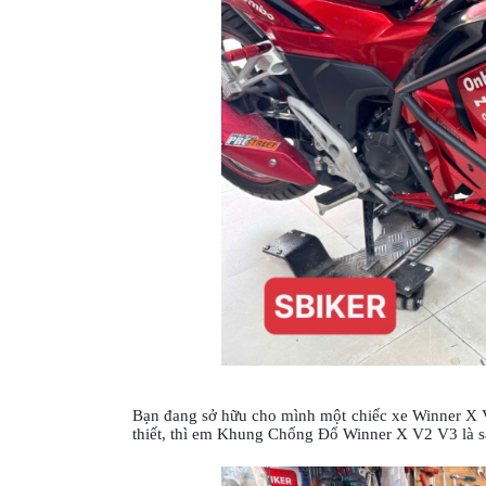
XE
PHỤ
KIỆN
XSR
155
ÁO
MƯA
GIVI
GĂNG
TAY
MOTO
DƯỠNG
SÊN
BALO
Bạn đang sở hữu cho mình một chiếc xe Winner X
TÚI
thiết, thì em Khung Chống Đổ Winner X V2 V3 là sả
ĐEO
GIVI