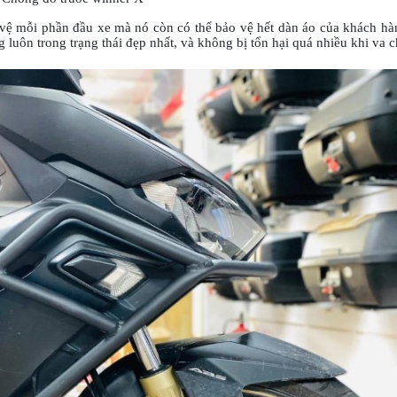
 mỗi phần đầu xe mà nó còn có thể bảo vệ hết dàn áo của khách hàn
luôn trong trạng thái đẹp nhất, và không bị tổn hại quá nhiều khi va 