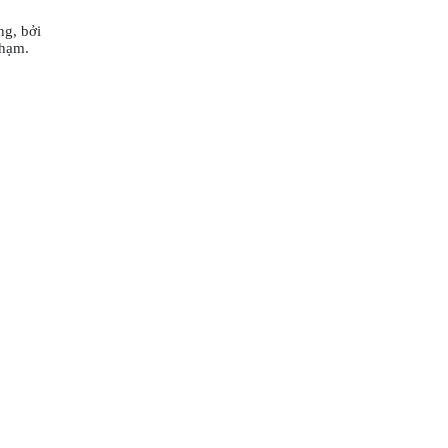
g, bởi
chạm.