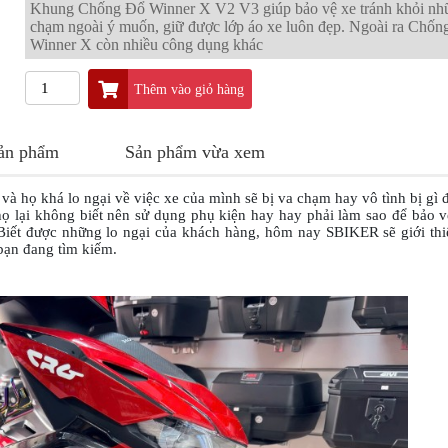
Khung Chống Đổ Winner X V2 V3 giúp bảo vệ xe tránh khỏi nh
chạm ngoài ý muốn, giữ được lớp áo xe luôn đẹp. Ngoài ra Chốn
Winner X còn nhiều công dụng khác
Thêm vào giỏ hàng
sản phẩm
Sản phẩm vừa xem
à họ khá lo ngại về việc xe của mình sẽ bị va chạm hay vô tình bị gì 
ọ lại không biết nên sử dụng phụ kiện hay hay phải làm sao để bảo 
Biết được những lo ngại của khách hàng, hôm nay SBIKER sẽ giới thi
bạn đang tìm kiếm.