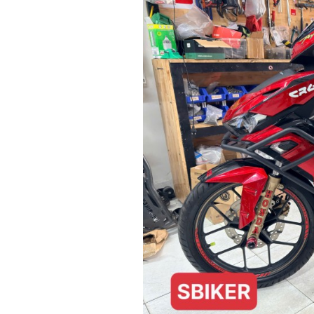
GIÀY
MOTO
ÁO
GIÁP
MOTO
TAI
NGHE
GẮN
MŨ
BẢO
HIỂM
BỘ
VÁ
XE
STOP
AND