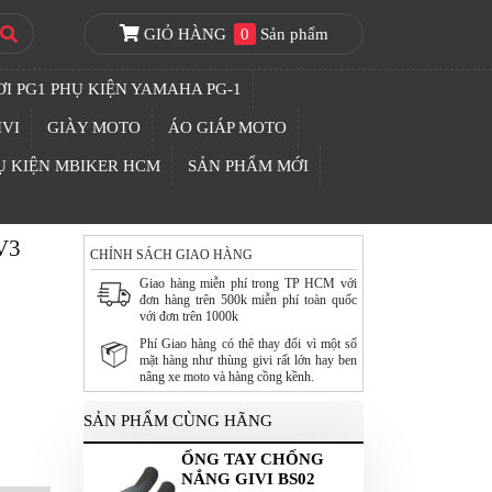
GIỎ HÀNG
0
Sản phẩm
I PG1 PHỤ KIỆN YAMAHA PG-1
IVI
GIÀY MOTO
ÁO GIÁP MOTO
Ụ KIỆN MBIKER HCM
SẢN PHẨM MỚI
V3
CHÍNH SÁCH GIAO HÀNG
Giao hàng miễn phí trong TP HCM với
đơn hàng trên 500k miễn phí toàn quốc
với đơn trên 1000k
Phí Giao hàng có thê thay đổi vì một số
mặt hàng như thùng givi rất lớn hay ben
nâng xe moto và hàng cồng kềnh.
SẢN PHẨM CÙNG HÃNG
ỐNG TAY CHỐNG
NẮNG GIVI BS02