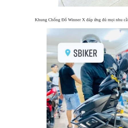
GO
PHỤ
KIỆN
Khung Chống Đổ Winner X đáp ứng đủ mọi nhu cầu b
MOTOWOLF
KẸP
ĐIỆN
THOẠI
XE
MÁY
PHỤ
KIỆN
PHƯỢT
ĐỒ
CHƠI
MOTO
PHỤ
KIỆN