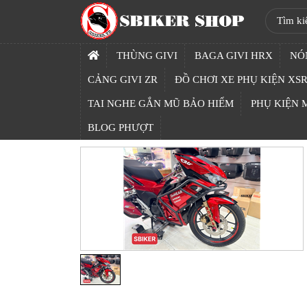
SBIKER
SHOP
THÙNG GIVI
BAGA GIVI HRX
NÓ
TRANG
CẢNG GIVI ZR
ĐỒ CHƠI XE PHỤ KIỆN XSR
CHỦ
TAI NGHE GẮN MŨ BẢO HIỂM
PHỤ KIỆN
THÙNG
BLOG PHƯỢT
GIVI
BAGA
GIVI
HRX
NÓN
BẢO
HIỂM
FULLFACE
BEN