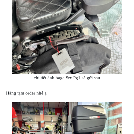
ÁO
MƯA
GIVI
GĂNG
TAY
MOTO
DƯỠNG
SÊN
BALO
TÚI
ĐEO
chi tiết ảnh baga Srx Pg1 sẽ gửi sau
GIVI
GIÀY
Hàng tạm order nhé ạ
MOTO
ÁO
GIÁP
MOTO
TAI