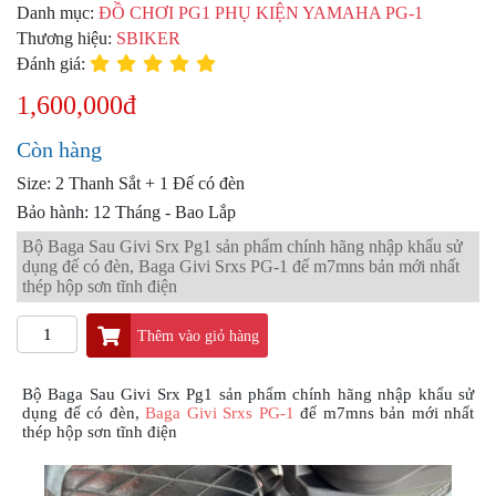
PKL
Danh mục:
ĐỒ CHƠI PG1 PHỤ KIỆN YAMAHA PG-1
Thương hiệu:
SBIKER
ĐỒ
Đánh giá:
CHƠI
PG1
1,600,000đ
PHỤ
KIỆN
Còn hàng
YAMAHA
PG-
Size: 2 Thanh Sắt + 1 Đế có đèn
1
Bảo hành: 12 Tháng - Bao Lắp
CẢNG
Bộ Baga Sau Givi Srx Pg1 sản phẩm chính hãng nhập khẩu sử
GIVI
dụng đế có đèn, Baga Givi Srxs PG-1 đế m7mns bản mới nhất
ZR
thép hộp sơn tĩnh điện
ĐỒ
Thêm vào giỏ hàng
CHƠI
XE
PHỤ
Bộ Baga Sau Givi Srx Pg1 sản phẩm chính hãng nhập khẩu sử
KIỆN
dụng đế có đèn,
Baga Givi Srxs PG-1
đế m7mns bản mới nhất
thép hộp sơn tĩnh điện
XSR
155