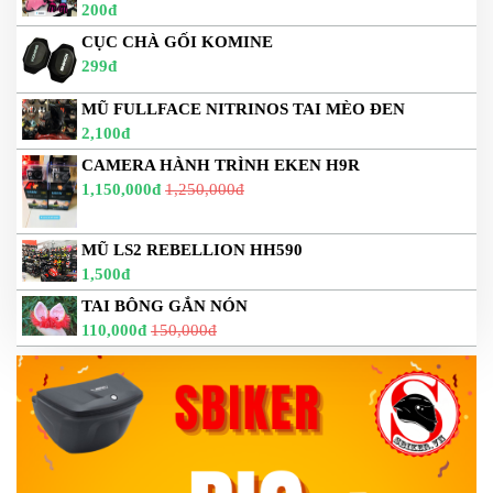
200đ
DẪN
MUA
CỤC CHÀ GỐI KOMINE
HÀNG
299đ
MŨ FULLFACE NITRINOS TAI MÈO ĐEN
2,100đ
CAMERA HÀNH TRÌNH EKEN H9R
1,150,000đ
1,250,000đ
MŨ LS2 REBELLION HH590
1,500đ
TAI BÔNG GẮN NÓN
110,000đ
150,000đ