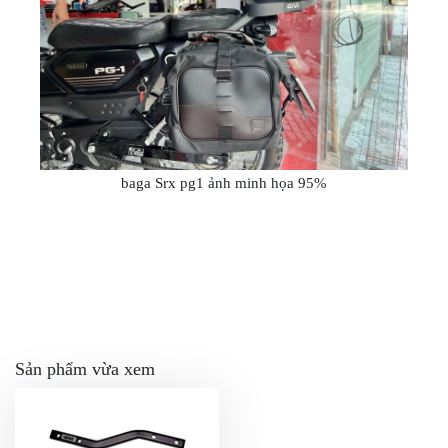
NGHE
GẮN
MŨ
BẢO
HIỂM
BỘ
VÁ
XE
baga Srx pg1 ảnh minh họa 95%
STOP
AND
GO
PHỤ
KIỆN
MOTOWOLF
KẸP
Sản phẩm vừa xem
ĐIỆN
THOẠI
XE
MÁY