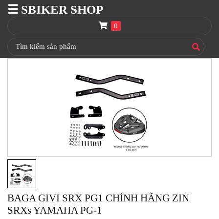
☰ SBIKER SHOP
SBIKER
SHOP
0
TRANG
CHỦ
THÙNG
GIVI
BAGA
GIVI
HRX
NÓN
BẢO
HIỂM
FULLFACE
BEN
NÂNG
BAGA GIVI SRX PG1 CHÍNH HÃNG ZIN
XE
SRXs YAMAHA PG-1
MOTO