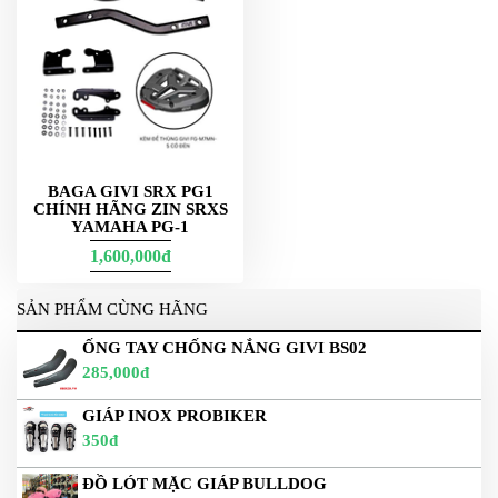
PHỤ
KIỆN
PHƯỢT
ĐỒ
CHƠI
MOTO
PHỤ
BAGA GIVI SRX PG1
KIỆN
CHÍNH HÃNG ZIN SRXS
MBIKER
YAMAHA PG-1
HCM
1,600,000đ
SẢN
PHẨM
SẢN PHẨM CÙNG HÃNG
MỚI
ỐNG TAY CHỐNG NẮNG GIVI BS02
BLOG
285,000đ
PHƯỢT
GIÁP INOX PROBIKER
LIÊN
350đ
HỆ
ĐỒ LÓT MẶC GIÁP BULLDOG
HƯỚNG