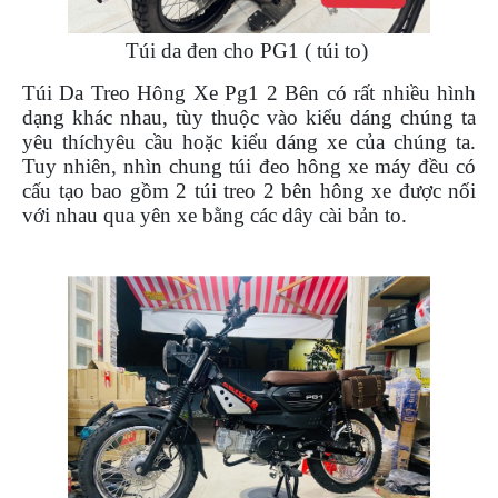
PHỤ
KIỆN
Túi da đen cho PG1 ( túi to)
PHƯỢT
Túi Da Treo Hông Xe Pg1 2 Bên có rất nhiều hình
ĐỒ
dạng khác nhau, tùy thuộc vào kiểu dáng chúng ta
CHƠI
yêu thíchyêu cầu hoặc kiểu dáng xe của chúng ta.
MOTO
Tuy nhiên, nhìn chung túi đeo hông xe máy đều có
PHỤ
cấu tạo bao gồm 2 túi treo 2 bên hông xe được nối
KIỆN
với nhau qua yên xe bằng các dây cài bản to.
MBIKER
HCM
SẢN
PHẨM
MỚI
BLOG
PHƯỢT
LIÊN
HỆ
HƯỚNG