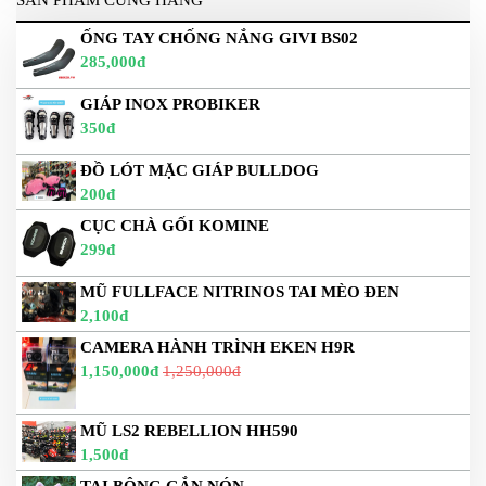
ỐNG TAY CHỐNG NẮNG GIVI BS02
285,000đ
GIÁP INOX PROBIKER
350đ
ĐỒ LÓT MẶC GIÁP BULLDOG
200đ
CỤC CHÀ GỐI KOMINE
299đ
MŨ FULLFACE NITRINOS TAI MÈO ĐEN
2,100đ
CAMERA HÀNH TRÌNH EKEN H9R
1,150,000đ
1,250,000đ
MŨ LS2 REBELLION HH590
1,500đ