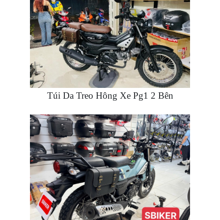
NGHE
GẮN
MŨ
BẢO
HIỂM
BỘ
VÁ
XE
Túi Da Treo Hông Xe Pg1 2 Bên
STOP
AND
GO
PHỤ
KIỆN
MOTOWOLF
KẸP
ĐIỆN
THOẠI
XE
MÁY