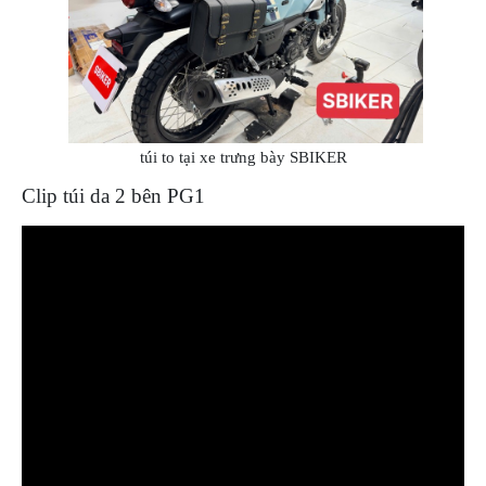
túi to tại xe trưng bày SBIKER
Clip túi da 2 bên PG1