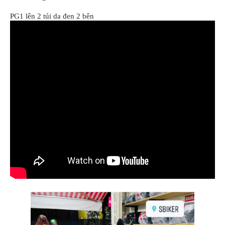
ÁO
MƯA
PG1 lên 2 túi da đen 2 bên
GIVI
GĂNG
TAY
MOTO
DƯỠNG
SÊN
BALO
TÚI
ĐEO
GIVI
GIÀY
MOTO
ÁO
GIÁP
MOTO
TAI