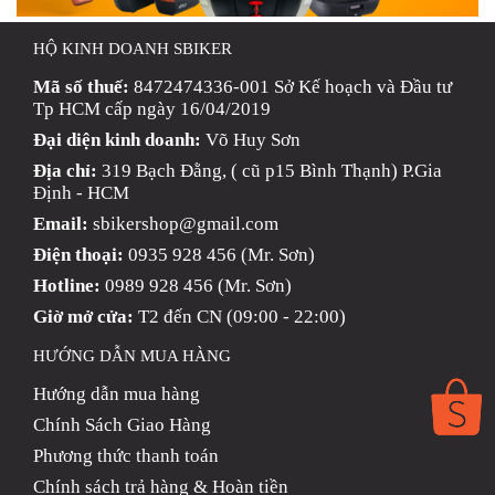
HỘ KINH DOANH SBIKER
Mã số thuế:
8472474336-001 Sở Kế hoạch và Đầu tư
Tp HCM cấp ngày 16/04/2019
Đại diện kinh doanh:
Võ Huy Sơn
Địa chỉ:
319 Bạch Đằng, ( cũ p15 Bình Thạnh) P.Gia
Định - HCM
Email:
sbikershop@gmail.com
Điện thoại:
0935 928 456 (Mr. Sơn)
Hotline:
0989 928 456 (Mr. Sơn)
Giờ mở cửa:
T2 đến CN (09:00 - 22:00)
HƯỚNG DẪN MUA HÀNG
Hướng dẫn mua hàng
Chính Sách Giao Hàng
Phương thức thanh toán
Chính sách trả hàng & Hoàn tiền