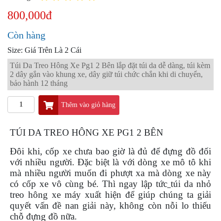
PKL
800,000đ
ĐỒ
CHƠI
Còn hàng
PG1
PHỤ
Size: Giá Trên Là 2 Cái
KIỆN
Túi Da Treo Hông Xe Pg1 2 Bên lắp đặt túi da dễ dàng, túi kèm
YAMAHA
2 dây gắn vào khung xe, dây giữ túi chức chắn khi di chuyển,
PG-
bảo hành 12 tháng
1
Thêm vào giỏ hàng
CẢNG
GIVI
ZR
TÚI DA TREO HÔNG XE PG1 2 BÊN
ĐỒ
Đôi khi, cốp xe chưa bao giờ là đủ để đựng đồ đối
CHƠI
với nhiều người. Đặc biệt là với dòng xe mô tô khi
XE
mà nhiều người muốn đi phượt xa mà dòng xe này
PHỤ
có cốp xe vô cùng bé. Thì ngay lập tức
túi da nhỏ
KIỆN
treo hông xe máy xuất hiện để giúp chúng ta giải
XSR
155
quyết vấn đề nan giải này, không còn nỗi lo thiếu
chỗ đựng đồ nữa.