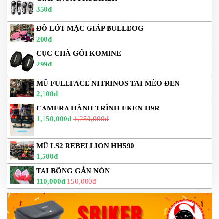
350đ
ĐỒ LÓT MẶC GIÁP BULLDOG
200đ
CỤC CHÀ GỐI KOMINE
299đ
MŨ FULLFACE NITRINOS TAI MÈO ĐEN
2,100đ
CAMERA HÀNH TRÌNH EKEN H9R
1,150,000đ
1,250,000đ
MŨ LS2 REBELLION HH590
1,500đ
TAI BÔNG GẮN NÓN
110,000đ
150,000đ