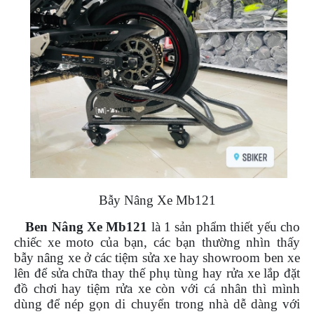
ÁO
MƯA
GIVI
GĂNG
TAY
MOTO
DƯỠNG
SÊN
BALO
TÚI
ĐEO
GIVI
Bẫy Nâng Xe Mb121
GIÀY
Ben Nâng Xe Mb121
là 1 sản phẩm thiết yếu cho
MOTO
chiếc xe moto của bạn, các bạn thường nhìn thấy
bẫy nâng xe ở các tiệm sửa xe hay showroom ben xe
ÁO
lên để sửa chữa thay thế phụ tùng hay rửa xe lắp đặt
GIÁP
MOTO
đồ chơi hay tiệm rửa xe còn với cá nhân thì mình
dùng để nép gọn di chuyển trong nhà dễ dàng với
TAI