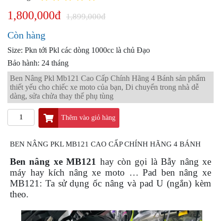
PKL
1,800,000đ
1,899,000đ
ĐỒ
CHƠI
Còn hàng
PG1
PHỤ
Size: Pkn tới Pkl các dòng 1000cc là chủ Đạo
KIỆN
Bảo hành: 24 tháng
YAMAHA
Ben Nâng Pkl Mb121 Cao Cấp Chính Hãng 4 Bánh sản phẩm
PG-
thiết yếu cho chiếc xe moto của bạn, Di chuyển trong nhà dễ
1
dàng, sửa chửa thay thế phụ tùng
CẢNG
GIVI
Thêm vào giỏ hàng
ZR
BEN NÂNG PKL MB121 CAO CẤP CHÍNH HÃNG 4 BÁNH
ĐỒ
CHƠI
Ben nâng xe MB121
hay còn gọi là Bẫy nâng xe
XE
máy hay kích nâng xe moto … Pad ben nâng xe
PHỤ
MB121: Ta sử dụng ốc nâng và pad U (ngắn) kèm
KIỆN
theo.
XSR
155