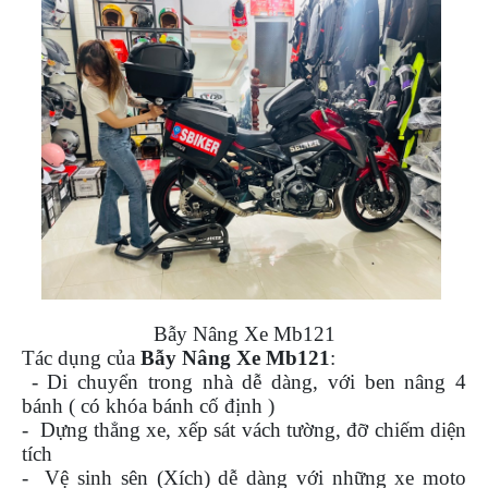
DẪN
MUA
HÀNG
Bẫy Nâng Xe Mb121
Tác dụng của
Bẫy Nâng Xe Mb121
:
- Di chuyển trong nhà dễ dàng, với ben nâng 4
bánh ( có khóa bánh cố định )
- Dựng thẳng xe, xếp sát vách tường, đỡ chiếm diện
tích
- Vệ sinh sên (Xích) dễ dàng với những xe moto