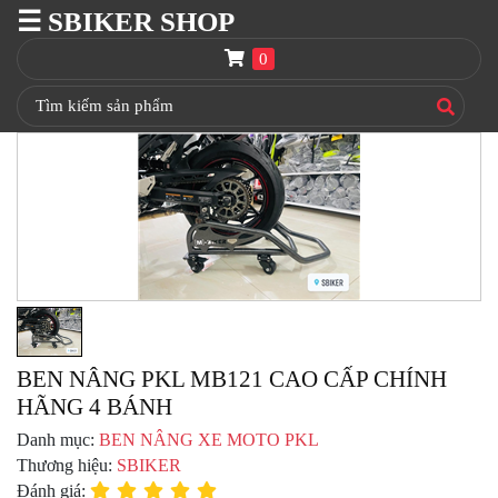
☰ SBIKER SHOP
SBIKER
SHOP
0
TRANG
CHỦ
THÙNG
GIVI
BAGA
GIVI
HRX
NÓN
BẢO
HIỂM
FULLFACE
BEN NÂNG PKL MB121 CAO CẤP CHÍNH
HÃNG 4 BÁNH
BEN
NÂNG
Danh mục:
BEN NÂNG XE MOTO PKL
XE
Thương hiệu:
SBIKER
MOTO
Đánh giá: