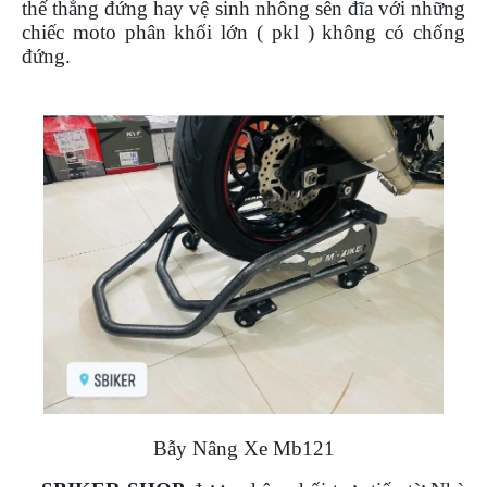
thế thẳng đứng hay vệ sinh nhông sên đĩa với những
NGHE
chiếc moto phân khối lớn ( pkl ) không có chống
GẮN
đứng.
MŨ
BẢO
HIỂM
BỘ
VÁ
XE
STOP
AND
GO
PHỤ
KIỆN
MOTOWOLF
KẸP
ĐIỆN
THOẠI
XE
Bẫy Nâng Xe Mb121
MÁY