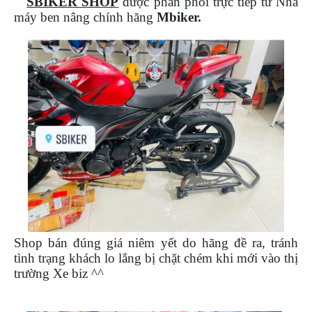
SBIKER SHOP
được phân phối trực tiếp từ Nhà
PHỤ
máy ben nâng chính hãng
Mbiker.
KIỆN
PHƯỢT
ĐỒ
CHƠI
MOTO
PHỤ
KIỆN
MBIKER
HCM
SẢN
PHẨM
MỚI
BLOG
Shop bán đúng giá niêm yết do hãng đề ra, tránh
PHƯỢT
tình trạng khách lo lắng bị chặt chém khi mới vào thị
LIÊN
trường Xe biz ^^
HỆ
HƯỚNG