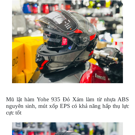
ÁO
MƯA
GIVI
GĂNG
TAY
MOTO
DƯỠNG
SÊN
BALO
TÚI
ĐEO
GIVI
GIÀY
Mũ lật hàm Yohe 935 Đỏ Xám làm từ nhựa ABS
MOTO
nguyên sinh, mút xốp EPS có khả năng hấp thụ lực
ÁO
cực tốt
GIÁP
MOTO
TAI