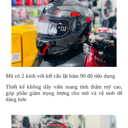
NGHE
GẮN
MŨ
BẢO
HIỂM
BỘ
VÁ
XE
STOP
AND
GO
Mũ có 2 kính với kết cấu lật hàm 90 độ tiện dụng
PHỤ
KIỆN
Thiết kế không dây viền mang tính thẩm mỹ cao,
MOTOWOLF
góp phần giảm trọng lượng cho mũ và vệ sinh dễ
dàng hơn
KẸP
ĐIỆN
THOẠI
XE
MÁY