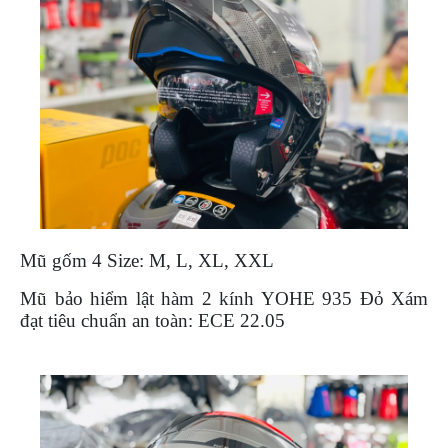
PHỤ
KIỆN
PHƯỢT
ĐỒ
CHƠI
MOTO
PHỤ
KIỆN
MBIKER
HCM
SẢN
Mũ gốm 4 Size: M, L, XL, XXL
PHẨM
MỚI
Mũ bảo hiểm lật hàm 2 kính YOHE 935 Đỏ Xám
đạt tiêu chuẩn an toàn: ECE 22.05
BLOG
PHƯỢT
LIÊN
HỆ
HƯỚNG