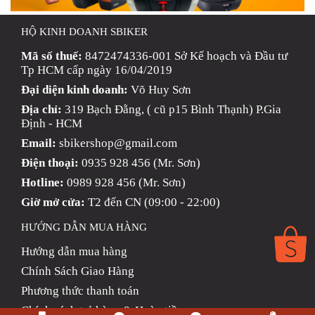
HỘ KINH DOANH SBIKER
Mã số thuế:
8472474336-001 Sở Kế hoạch và Đầu tư
Tp HCM cấp ngày 16/04/2019
Đại diện kinh doanh:
Võ Huy Sơn
Địa chỉ:
319 Bạch Đằng, ( cũ p15 Bình Thạnh) P.Gia
Định - HCM
Email:
sbikershop@gmail.com
Điện thoại:
0935 928 456 (Mr. Sơn)
Hotline:
0989 928 456 (Mr. Sơn)
Giờ mở cửa:
T2 đến CN (09:00 - 22:00)
HƯỚNG DẪN MUA HÀNG
Hướng dẫn mua hàng
Chính Sách Giao Hàng
Phương thức thanh toán
Chính sách trả hàng & Hoàn tiền