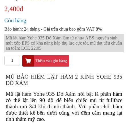
PKL
2,400đ
ĐỒ
CHƠI
Còn hàng
PG1
PHỤ
Bảo hành: 24 tháng - Giá trên chưa bao gồm VAT 8%
KIỆN
Mũ lật hàm Yohe 935 Đỏ Xám làm từ nhựa ABS nguyên sinh,
YAMAHA
mút xốp EPS có khả năng hấp thụ lực cực tốt, mũ đạt tiêu chuẩn
PG-
an toàn: ECE 22.05
1
Thêm vào giỏ hàng
CẢNG
GIVI
ZR
MŨ BẢO HIỂM LẬT HÀM 2 KÍNH YOHE 935
ĐỎ XÁM
ĐỒ
CHƠI
Mũ lật hàm Yohe 935 Đỏ Xám nổi bật là p
hần hàm
XE
có thể lật lên 90 độ để biến chiếc mũ từ fullface
PHỤ
thành mũ 3/4 khi đi nội thành. Với phần chốt hàm
KIỆN
được thiết kế bên dưới cùng với đệm cằm mang lại
XSR
155
tính thẩm mỹ cao.