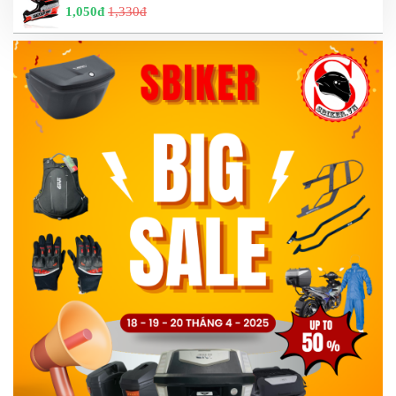
1,050đ
1,330đ