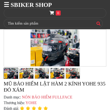
☰ SBIKER SHOP
SBIKER
SHOP
0
TRANG
CHỦ
THÙNG
GIVI
BAGA
GIVI
HRX
NÓN
BẢO
HIỂM
FULLFACE
MŨ BẢO HIỂM LẬT HÀM 2 KÍNH YOHE 935
ĐỎ XÁM
BEN
NÂNG
Danh mục:
NÓN BẢO HIỂM FULLFACE
XE
Thương hiệu:
YOHE
MOTO
Đánh giá: