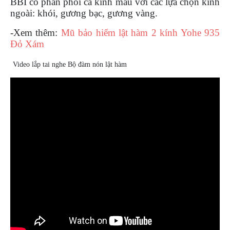
BBI có phân phối cả kính màu với các lựa chọn kính
ngoài: khói, gương bạc, gương vàng.
-Xem thêm:
Mũ bảo hiểm lật hàm 2 kính Yohe 935
Đỏ Xám
Video lắp tai nghe Bộ đàm nón lật hàm