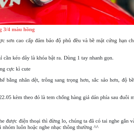
g 3/4 màu
hồng
c sơn cao cấp đảm bảo độ phủ đều và bề mặt cứng hạn ch
ỉ cần kéo dây là khóa bật ra. Dùng 1 tay nhanh gọn.
ông cực kì cute
hế bằng nhãn dệt, trông sang trọng hơn, sắc sảo hơn, độ b
2.05 kèm theo đó là tem chống hàng giả dán phía sau đuôi 
e được điện thoại thì đừng lo, chúng ta đã có tai nghe gắn 
ọi nhóm luôn hoặc nghe nhạc thông thường ^^