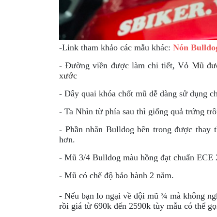
MBIKER
HCM
SẢN
PHẨM
-
Link tham khảo các mẫu khác:
Nón Bulldo
MỚI
- Đường viền được làm chi tiết, Vỏ
Mũ đượ
xước
BLOG
PHƯỢT
- Dây quai khóa chốt mũ dễ dàng sử dụng ch
LIÊN
- Ta Nhìn từ phía sau thì giống quả trứng tr
HỆ
- Phần nhãn Bulldog bên trong được thay t
HƯỚNG
hơn.
DẪN
- Mũ
3/4 Bulldog màu hồng
đạt chuẩn ECE 2
MUA
HÀNG
- Mũ có chế độ bảo hành 2 năm.
- Nếu bạn lo ngại về đội mũ ¾ mà không ngh
rồi giá từ 690k đến 2590k tùy mẫu có thể g