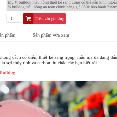
Mũ ¾ bulldog màu hồng thiết kế sang trọng có thể gắn kính ngoà
¾ bulldog màu hồng an toàn chính hãng giá 850k bảo hành 2 nă
Thêm vào giỏ hàng
sản phẩm
Sản phẩm vừa xem
hong cách cổ điển, thiết kế sang trọng, mẫu m
ã
đa dạng đán
à sợi thủy tinh và carbon thì chắc các bạn biết rồi.
Bulldog