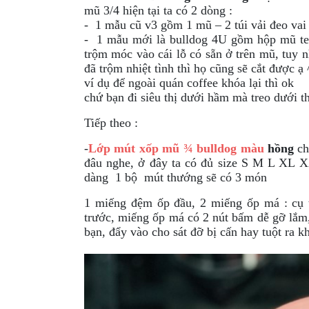
mũ 3/4 hiện tại ta có 2 dòng :
GIÀY
- 1 mẫu cũ v3 gồm 1 mũ – 2 túi vải đeo vai
MOTO
- 1 mẫu mới là bulldog 4U gồm hộp mũ te
trộm móc vào cái lỗ có sẵn ở trên mũ, tuy 
ÁO
đã trộm nhiệt tình thì họ cũng sẽ cắt được ạ 
GIÁP
ví dụ để ngoài quán coffee khóa lại thì ok
MOTO
chứ bạn đi siêu thị dưới hầm mà treo dưới th
Tiếp theo :
TAI
NGHE
-
Lớp mút xốp mũ ¾ bulldog màu
hồng
ch
GẮN
đâu nghe, ở đây ta có
đủ size S M L XL XX
MŨ
dàng 1 bộ mút thướng sẽ có 3 món
BẢO
HIỂM
1 miếng đệm ốp đầu, 2 miếng ốp má : cụ 
trước, miếng ốp má có 2 nút bấm dễ gỡ lắm,
BỘ
bạn, đẩy vào cho sát đỡ bị cấn hay tuột ra k
VÁ
XE
STOP
AND