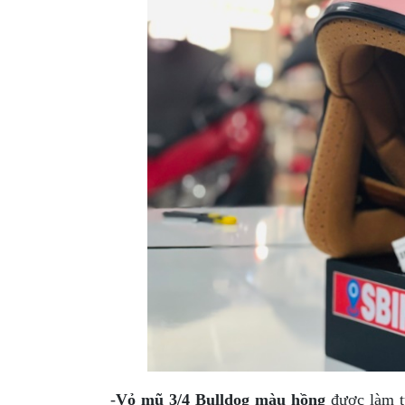
XE
PHỤ
KIỆN
XSR
155
ÁO
MƯA
GIVI
GĂNG
TAY
MOTO
DƯỠNG
SÊN
BALO
TÚI
ĐEO
GIVI
-
Vỏ mũ 3/4 Bulldog màu hồng
được làm t