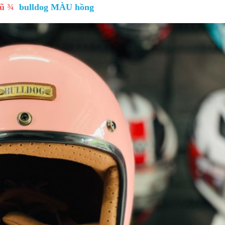
ũ
¾
bulldog MÀU hồng