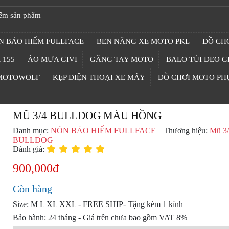
N BẢO HIỂM FULLFACE
BEN NÂNG XE MOTO PKL
ĐỒ CHƠ
 155
ÁO MƯA GIVI
GĂNG TAY MOTO
BALO TÚI ĐEO G
 MOTOWOLF
KẸP ĐIỆN THOẠI XE MÁY
ĐỒ CHƠI MOTO PH
MŨ 3/4 BULLDOG MÀU HỒNG
Danh mục:
NÓN BẢO HIỂM FULLFACE
Thương hiệu:
Mũ 3
BULLDOG
Đánh giá:
900,000đ
Còn hàng
Size: M L XL XXL - FREE SHIP- Tặng kèm 1 kính
Bảo hành: 24 tháng - Giá trên chưa bao gồm VAT 8%