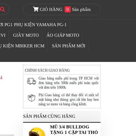
GIỎ HÀNG
0
Sản phẩm
I PG1 PHỤ KIỆN YAMAHA PG-1
IVI
GIÀY MOTO
ÁO GIÁP MOTO
Ụ KIỆN MBIKER HCM
SẢN PHẨM MỚI
CHÍNH SÁCH GIAO HÀNG
/4
Giao hàng miễn phí trong TP HCM với
đơn hàng trên 500k miễn phí toàn quốc
với đơn trên 1000k
Phí Giao hàng có thê thay đổi vì một số
mặt hàng như thùng givi rất lớn hay ben
nâng xe moto và hàng cồng kềnh.
SẢN PHẨM CÙNG HÃNG
MŨ 3/4 BULLDOG
TẶNG 1 CẶP TAI THỎ