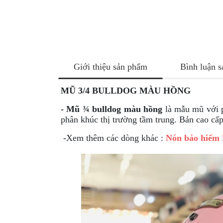
NÂNG
XE
MOTO
PKL
ĐỒ
Giới thiệu sản phẩm
Bình luận 
CHƠI
PG1
MŨ 3/4 BULLDOG
MÀU
HỒNG
PHỤ
KIỆN
- Mũ ¾ bulldog màu hồng
là mẫu mũ với p
YAMAHA
phân khúc thị trường tầm trung. Bản cao cấp l
PG-
-Xem thêm các dòng khác :
Nón bảo hiểm 
1
CẢNG
GIVI
ZR
ĐỒ
CHƠI