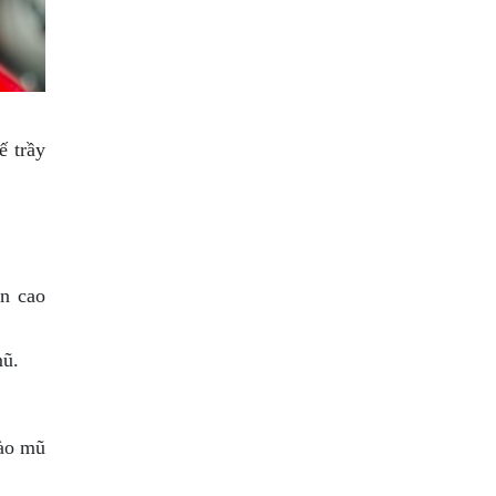
ế trầy
ền cao
mũ.
vào mũ