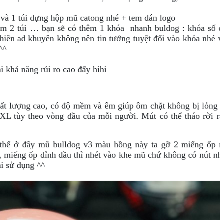
 và 1 túi đựng hộp mũ catong nhé + tem dán logo
m 2 túi … bạn sẽ có thêm 1 khóa nhanh buldog : khóa số 
nhiên ad khuyên không nên tin tưởng tuyệt đối vào khóa nhé 
^^
ì khả năng rủi ro cao đấy hihi
ất lượng cao, có độ mềm và êm giúp ôm chặt không bị lỏng 
L tùy theo vòng đầu của mỗi người.
Mút có thể tháo rời 
thể ở đây mũ bulldog v3 màu hồng này ta gỡ 2 miếng ốp 
 miếng ốp đỉnh đầu thì nhét vào khe mũ chứ không có nút n
hi sử dụng ^^