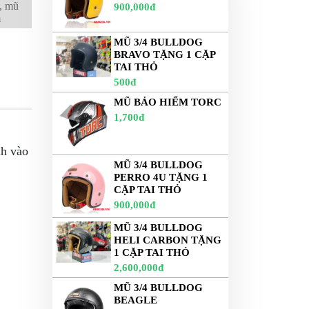
i, mũ
900,000đ
m
MŨ 3/4 BULLDOG
BRAVO TẶNG 1 CẶP
TAI THỎ
500đ
MŨ BẢO HIỂM TORC
1,700đ
h vào
MŨ 3/4 BULLDOG
PERRO 4U TẶNG 1
CẶP TAI THỎ
900,000đ
MŨ 3/4 BULLDOG
HELI CARBON TẶNG
1 CẶP TAI THỎ
2,600,000đ
MŨ 3/4 BULLDOG
BEAGLE