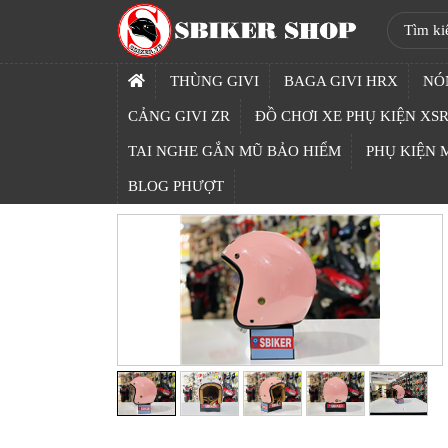
SBIKER
SHOP
THÙNG GIVI
BAGA GIVI HRX
NÓ
TRANG
CẢNG GIVI ZR
ĐỒ CHƠI XE PHỤ KIỆN XSR
CHỦ
TAI NGHE GẮN MŨ BẢO HIỂM
PHỤ KIỆN
THÙNG
BLOG PHƯỢT
GIVI
BAGA
GIVI
HRX
NÓN
BẢO
HIỂM
FULLFACE
BEN