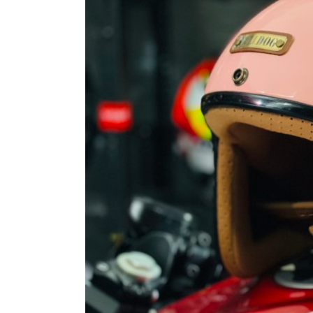
GO
PHỤ
KIỆN
MOTOWOLF
KẸP
ĐIỆN
THOẠI
XE
MÁY
PHỤ
KIỆN
PHƯỢT
ĐỒ
CHƠI
MOTO
PHỤ
KIỆN