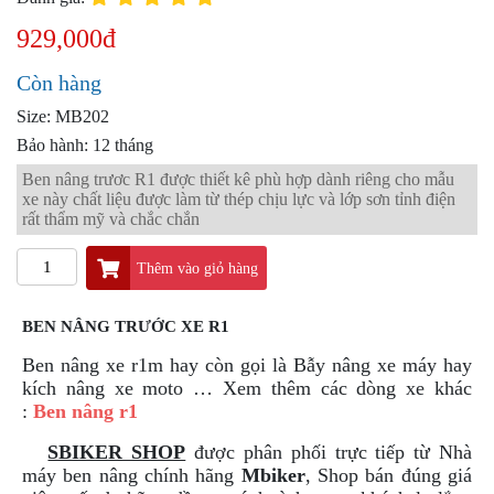
PKL
929,000đ
ĐỒ
CHƠI
Còn hàng
PG1
PHỤ
Size: MB202
KIỆN
Bảo hành: 12 tháng
YAMAHA
PG-
Ben nâng trươc R1 được thiết kê phù hợp dành riêng cho mẫu
1
xe này chất liệu được làm từ thép chịu lực và lớp sơn tỉnh điện
rất thẩm mỹ và chắc chắn
CẢNG
GIVI
Thêm vào giỏ hàng
ZR
ĐỒ
BEN NÂNG TRƯỚC XE R1
CHƠI
Ben nâng xe r1m hay còn gọi là Bẫy nâng xe máy hay
XE
kích nâng xe moto …
Xem thêm các dòng xe khác
PHỤ
:
Ben nâng r1
KIỆN
XSR
SBIKER SHOP
được phân phối trực tiếp từ Nhà
155
máy ben nâng chính hãng
Mbiker
, Shop bán đúng giá