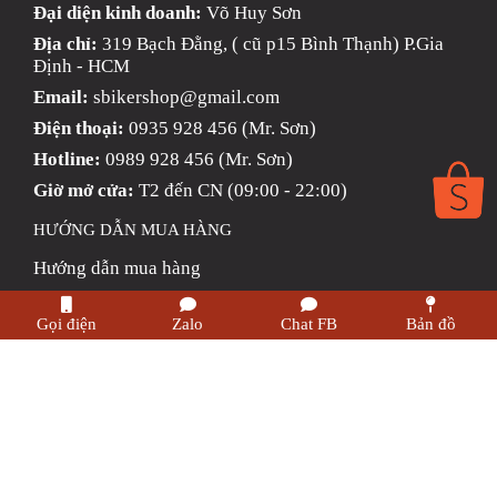
Đại diện kinh doanh:
Võ Huy Sơn
Địa chỉ:
319 Bạch Đằng, ( cũ p15 Bình Thạnh) P.Gia
Định - HCM
Email:
sbikershop@gmail.com
Điện thoại:
0935 928 456 (Mr. Sơn)
Hotline:
0989 928 456 (Mr. Sơn)
Giờ mở cửa:
T2 đến CN (09:00 - 22:00)
HƯỚNG DẪN MUA HÀNG
Hướng dẫn mua hàng
Chính Sách Giao Hàng
Gọi điện
Zalo
Chat FB
Bản đồ
Phương thức thanh toán
Chính sách trả hàng & Hoàn tiền
Chính sách bảo mật thông tin