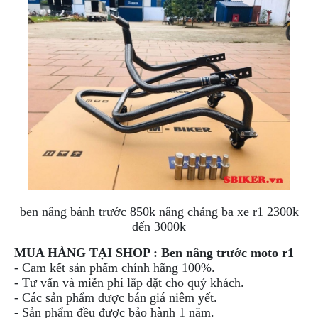
NGHE
GẮN
MŨ
BẢO
HIỂM
BỘ
VÁ
XE
STOP
AND
GO
PHỤ
KIỆN
ben nâng bánh trước 850k nâng chảng ba xe r1 2300k
MOTOWOLF
đến 3000k
KẸP
MUA HÀNG TẠI SHOP : Ben nâng trước moto r1
ĐIỆN
- Cam kết sản phẩm chính hãng 100%.
THOẠI
- Tư vấn và miễn phí lắp đặt cho quý khách.
XE
- Các sản phẩm được bán giá niêm yết.
MÁY
- Sản phẩm đều được bảo hành 1 năm.