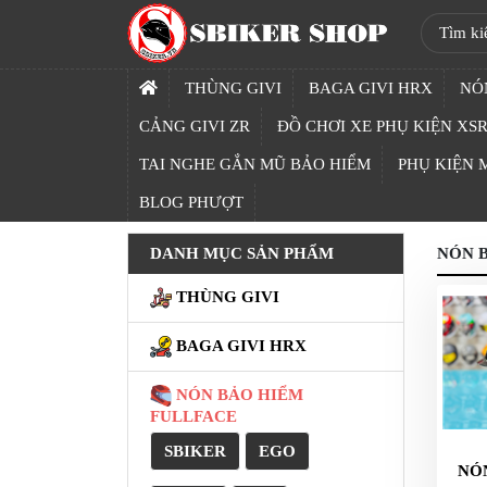
SBIKER
SHOP
THÙNG GIVI
BAGA GIVI HRX
NÓ
TRANG
CẢNG GIVI ZR
ĐỒ CHƠI XE PHỤ KIỆN XSR
CHỦ
TAI NGHE GẮN MŨ BẢO HIỂM
PHỤ KIỆN
THÙNG
BLOG PHƯỢT
GIVI
DANH MỤC SẢN PHẨM
NÓN B
BAGA
GIVI
THÙNG GIVI
HRX
BAGA GIVI HRX
NÓN
BẢO
NÓN BẢO HIỂM
HIỂM
FULLFACE
FULLFACE
SBIKER
EGO
BEN
NÓ