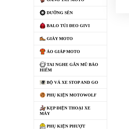
GIÀY
DƯỠNG SÊN
MOTO
BALO TÚI ĐEO GIVI
ÁO
GIÁP
GIÀY MOTO
MOTO
TAI
ÁO GIÁP MOTO
NGHE
GẮN
TAI NGHE GẮN MŨ BẢO
HIỂM
MŨ
BẢO
BỘ VÁ XE STOP AND GO
HIỂM
PHỤ KIỆN MOTOWOLF
BỘ
VÁ
KẸP ĐIỆN THOẠI XE
XE
MÁY
STOP
AND
PHỤ KIỆN PHƯỢT