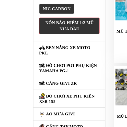
XE
PHỤ
NIC CARBON
KIỆN
XSR
NÓN BẢO HIỂM 1/2 MŨ
155
NỮA ĐẦU
MŨ 
ÁO
MƯA
BEN NÂNG XE MOTO
GIVI
PKL
GĂNG
ĐỒ CHƠI PG1 PHỤ KIỆN
TAY
YAMAHA PG-1
MOTO
CẢNG GIVI ZR
DƯỠNG
SÊN
ĐỒ CHƠI XE PHỤ KIỆN
XSR 155
BALO
TÚI
ÁO MƯA GIVI
MŨ 
ĐEO
GIVI
GĂNG TAY MOTO