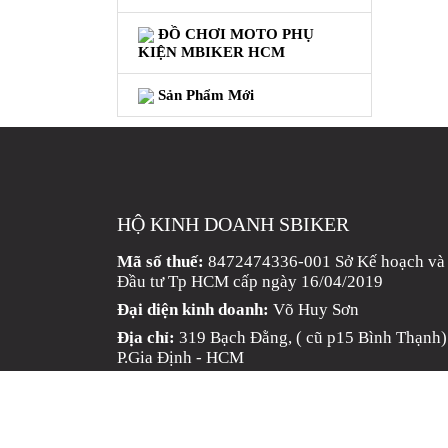
GO
ĐỒ CHƠI MOTO PHỤ
PHỤ
KIỆN MBIKER HCM
KIỆN
MOTOWOLF
Sản Phẩm Mới
KẸP
ĐIỆN
THOẠI
XE
MÁY
HỘ KINH DOANH SBIKER
PHỤ
Mã số thuế:
8472474336-001 Sở Kế hoạch và
KIỆN
Đầu tư Tp HCM cấp ngày 16/04/2019
PHƯỢT
Đại diện kinh doanh:
Võ Huy Sơn
Địa chỉ:
319 Bạch Đằng, ( cũ p15 Bình Thạnh)
ĐỒ
P.Gia Định - HCM
CHƠI
Email:
sbikershop@gmail.com
MOTO
PHỤ
Điện thoại:
0935 928 456 (Mr. Sơn)
KIỆN
Hotline:
0989 928 456 (Mr. Sơn)