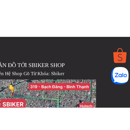
ẢN ĐỒ TỚI SBIKER SHOP
ên Hệ Shop Gõ Từ Khóa:
Sbiker