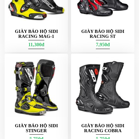
ÁO
MƯA
GIVI
GĂNG
TAY
GIÀY BẢO HỘ SIDI
GIÀY BẢO HỘ SIDI
RACING MAG-1
RACING ST
MOTO
11,300đ
7,950đ
DƯỠNG
SÊN
BALO
TÚI
ĐEO
GIVI
GIÀY
MOTO
ÁO
GIÁP
GIÀY BẢO HỘ SIDI
GIÀY BẢO HỘ SIDI
MOTO
STINGER
RACING COBRA
TAI
5,750đ
5,750đ