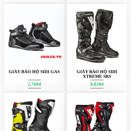
PKL
ĐỒ
CHƠI
PG1
PHỤ
KIỆN
YAMAHA
PG-
1
CẢNG
GIVI
GIÀY BẢO HỘ SIDI GAS
GIÀY BẢO HỘ SIDI
ZR
XTREME SRS
2,760đ
8,820đ
ĐỒ
CHƠI
XE
PHỤ
KIỆN
XSR
155