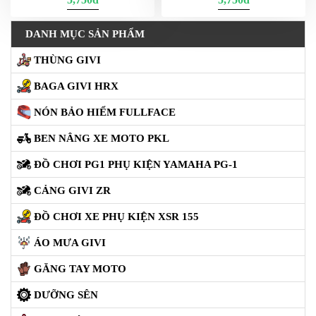
NGHE
GẮN
DANH MỤC SẢN PHẨM
MŨ
BẢO
THÙNG GIVI
HIỂM
BAGA GIVI HRX
BỘ
VÁ
NÓN BẢO HIỂM FULLFACE
XE
STOP
BEN NÂNG XE MOTO PKL
AND
ĐỒ CHƠI PG1 PHỤ KIỆN YAMAHA PG-1
GO
CẢNG GIVI ZR
PHỤ
KIỆN
ĐỒ CHƠI XE PHỤ KIỆN XSR 155
MOTOWOLF
ÁO MƯA GIVI
KẸP
ĐIỆN
GĂNG TAY MOTO
THOẠI
XE
DƯỠNG SÊN
MÁY