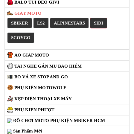
BALO TÚI ĐEO GIVI
PHỤ
KIỆN
GIÀY MOTO
PHƯỢT
SBIKER
LS2
ALPINESTARS
SIDI
ĐỒ
CHƠI
SCOYCO
MOTO
PHỤ
KIỆN
ÁO GIÁP MOTO
MBIKER
HCM
TAI NGHE GẮN MŨ BẢO HIỂM
SẢN
BỘ VÁ XE STOP AND GO
PHẨM
MỚI
PHỤ KIỆN MOTOWOLF
BLOG
KẸP ĐIỆN THOẠI XE MÁY
PHƯỢT
PHỤ KIỆN PHƯỢT
LIÊN
ĐỒ CHƠI MOTO PHỤ KIỆN MBIKER HCM
HỆ
Sản Phẩm Mới
HƯỚNG