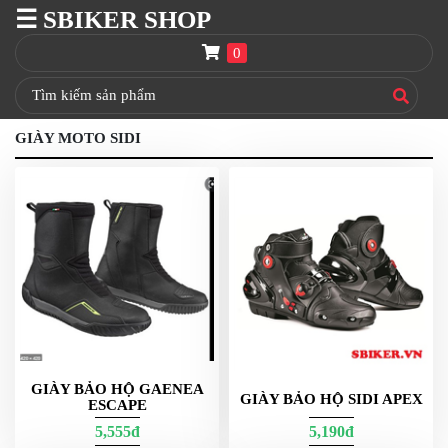
☰ SBIKER SHOP
SBIKER
SHOP
0
TRANG
CHỦ
GIÀY MOTO SIDI
THÙNG
GIVI
BAGA
GIVI
HRX
NÓN
BẢO
HIỂM
FULLFACE
BEN
GIÀY BẢO HỘ GAENEA
NÂNG
GIÀY BẢO HỘ SIDI APEX
ESCAPE
XE
MOTO
5,555đ
5,190đ