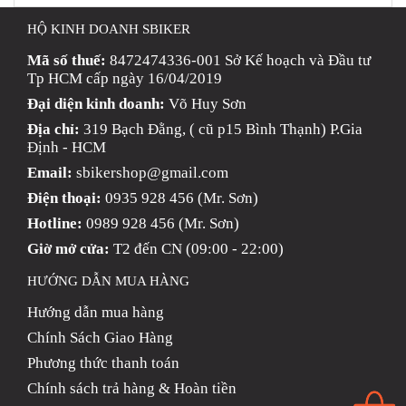
DẪN
HỘ KINH DOANH SBIKER
MUA
HÀNG
Mã số thuế:
8472474336-001 Sở Kế hoạch và Đầu tư
Tp HCM cấp ngày 16/04/2019
Đại diện kinh doanh:
Võ Huy Sơn
Địa chỉ:
319 Bạch Đằng, ( cũ p15 Bình Thạnh) P.Gia
Định - HCM
Email:
sbikershop@gmail.com
Điện thoại:
0935 928 456 (Mr. Sơn)
Hotline:
0989 928 456 (Mr. Sơn)
Giờ mở cửa:
T2 đến CN (09:00 - 22:00)
HƯỚNG DẪN MUA HÀNG
Hướng dẫn mua hàng
Chính Sách Giao Hàng
Phương thức thanh toán
Chính sách trả hàng & Hoàn tiền