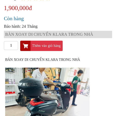
PKL
1,900,000đ
ĐỒ
CHƠI
Còn hàng
PG1
PHỤ
Bảo hành: 24 Tháng
KIỆN
BÀN XOAY DI CHUYỂN KLARA TRONG NHÀ
YAMAHA
PG-
Thêm vào giỏ hàng
1
CẢNG
BÀN XOAY DI CHUYỂN KLARA TRONG NHÀ
GIVI
ZR
ĐỒ
CHƠI
XE
PHỤ
KIỆN
XSR
155