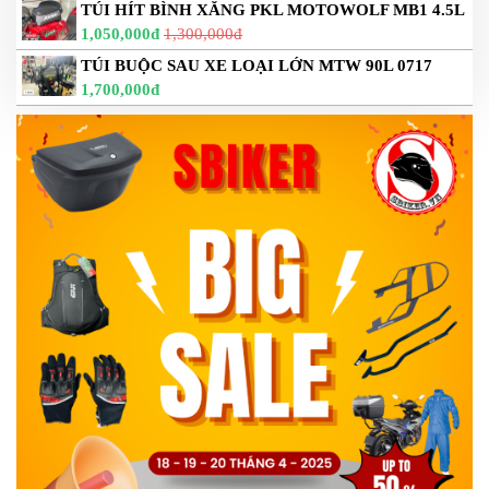
TÚI HÍT BÌNH XĂNG PKL MOTOWOLF MB1 4.5L
DẪN
1,050,000đ
1,300,000đ
MUA
HÀNG
TÚI BUỘC SAU XE LOẠI LỚN MTW 90L 0717
1,700,000đ