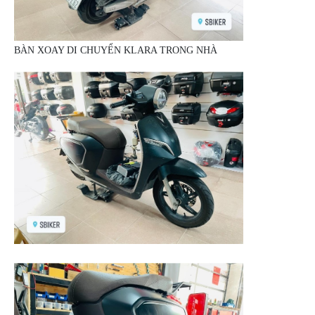
ÁO
MƯA
GIVI
BÀN XOAY DI CHUYỂN KLARA TRONG NHÀ
GĂNG
TAY
MOTO
DƯỠNG
SÊN
BALO
TÚI
ĐEO
GIVI
GIÀY
MOTO
ÁO
GIÁP
MOTO
TAI