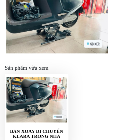
NGHE
GẮN
MŨ
BẢO
HIỂM
BỘ
VÁ
XE
STOP
AND
Sản phẩm vừa xem
GO
PHỤ
KIỆN
MOTOWOLF
KẸP
ĐIỆN
THOẠI
XE
BÀN XOAY DI CHUYỂN
MÁY
KLARA TRONG NHÀ