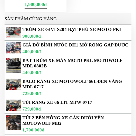
1,900,000đ
PHỤ
KIỆN
PHƯỢT
SẢN PHẨM CÙNG HÃNG
ĐỒ
TRÙM XE GIVI S204 BẠT PHỦ XE MOTO PKL
CHƠI
900,000đ
MOTO
GIÁ ĐỠ BÌNH NƯỚC DH1 MỞ RỘNG GẬP ĐƯỢC
PHỤ
400,000đ
KIỆN
MBIKER
BẠT TRÙM XE MÁY MOTO PKL MOTOWOLF
HCM
MDL 0802B
440,000đ
SẢN
BALO RÀNG XE MOTOWOLF 66L ĐEN VÀNG
PHẨM
MDL 0717
MỚI
729,000đ
BLOG
TÚI RÀNG XE 66 LIT MTW 0717
PHƯỢT
729,000đ
LIÊN
TÚI 2 BÊN HÔNG XE GẮN DƯỚI YÊN
HỆ
MOTOWOLF MB2
1,700,000đ
HƯỚNG