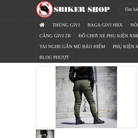
SBIKER
SHOP
THÙNG GIVI
BAGA GIVI HRX
NÓ
TRANG
CẢNG GIVI ZR
ĐỒ CHƠI XE PHỤ KIỆN XSR
CHỦ
TAI NGHE GẮN MŨ BẢO HIỂM
PHỤ KIỆN
THÙNG
BLOG PHƯỢT
GIVI
BAGA
GIVI
HRX
NÓN
BẢO
HIỂM
FULLFACE
BEN