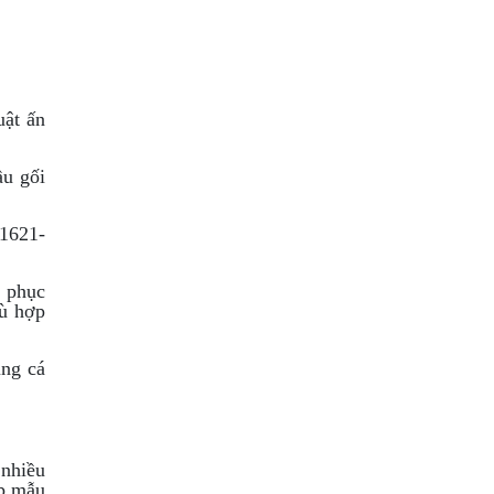
uật ấn
ầu gối
1621-
g phục
hù hợp
ụng cá
 nhiều
ợp mẫu