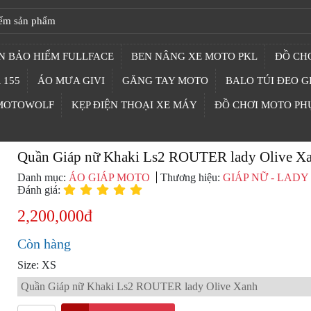
N BẢO HIỂM FULLFACE
BEN NÂNG XE MOTO PKL
ĐỒ CHƠ
 155
ÁO MƯA GIVI
GĂNG TAY MOTO
BALO TÚI ĐEO G
 MOTOWOLF
KẸP ĐIỆN THOẠI XE MÁY
ĐỒ CHƠI MOTO PH
Quần Giáp nữ Khaki Ls2 ROUTER lady Olive X
Danh mục:
ÁO GIÁP MOTO
Thương hiệu:
GIÁP NỮ - LADY
Đánh giá:
2,200,000đ
Còn hàng
Size: XS
Quần Giáp nữ Khaki Ls2 ROUTER lady Olive Xanh