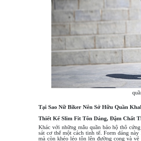
XE
PHỤ
KIỆN
XSR
155
ÁO
MƯA
GIVI
GĂNG
TAY
MOTO
quầ
DƯỠNG
SÊN
Tại Sao Nữ Biker Nên Sở Hữu Quần Kha
BALO
Thiết Kế Slim Fit Tôn Dáng, Đậm Chất T
TÚI
Khác với những mẫu quần bảo hộ thô cứng 
ĐEO
sát cơ thể một cách tinh tế. Form dáng này 
GIVI
mà còn khéo léo tôn lên đường cong và vẻ