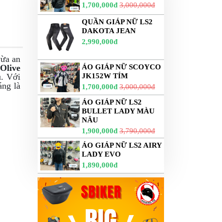
1,700,000đ
3,000,000đ
QUẦN GIÁP NỮ LS2
DAKOTA JEAN
2,990,000đ
vừa an
Olive
ÁO GIÁP NỮ SCOYCO
u. Với
JK152W TÍM
áng là
1,700,000đ
3,000,000đ
ÁO GIÁP NỮ LS2
BULLET LADY MÀU
NÂU
1,900,000đ
3,790,000đ
ÁO GIÁP NỮ LS2 AIRY
LADY EVO
1,890,000đ