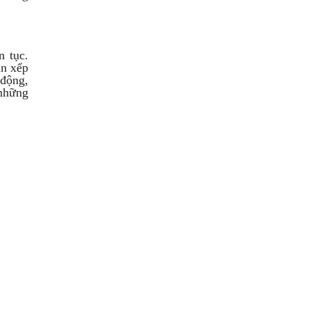
n tục.
ân xếp
 động,
 những