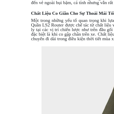
đến vẻ ngoài bụi bặm, cá tính nhưng vẫn rất 
GIÀY
Chất Liệu Co Giãn Cho Sự Thoải Mái Tố
MOTO
Một trong những yếu tố quan trọng khi lựa 
ÁO
Quần LS2 Router được chế tác từ chất liệu 
GIÁP
ly tại các vị trí chiến lược như trên đầu gố
đặc biệt là khi co gập chân trên xe. Chất l
MOTO
chuyến đi dài trong điều kiện thời tiết mùa 
TAI
NGHE
GẮN
MŨ
BẢO
HIỂM
BỘ
VÁ
XE
STOP
AND