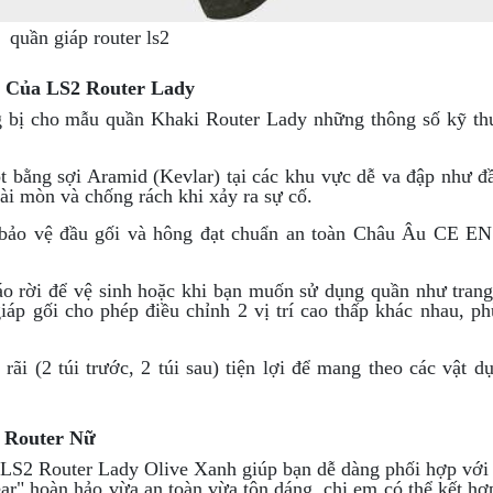
quần giáp router ls2
 Của LS2 Router Lady
g bị cho mẫu quần Khaki Router Lady những thông số kỹ th
t bằng sợi Aramid (Kevlar) tại các khu vực dễ va đập như đ
i mòn và chống rách khi xảy ra sự cố.
bảo vệ đầu gối và hông đạt chuẩn an toàn Châu Âu CE EN
áo rời để vệ sinh hoặc khi bạn muốn sử dụng quần như tran
áp gối cho phép điều chỉnh 2 vị trí cao thấp khác nhau, p
rãi (2 túi trước, 2 túi sau) tiện lợi để mang theo các vật d
 Router Nữ
 LS2 Router Lady Olive Xanh giúp bạn dễ dàng phối hợp với
ear" hoàn hảo vừa an toàn vừa tôn dáng, chị em có thể kết h