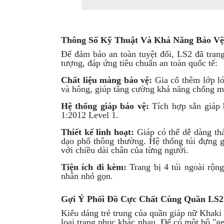
MBIKER
HCM
SẢN
Thông Số Kỹ Thuật Và Khả Năng Bảo Vệ
PHẨM
Để đảm bảo an toàn tuyệt đối, LS2 đã tran
MỚI
tượng, đáp ứng tiêu chuẩn an toàn quốc tế:
Chất liệu màng bảo vệ:
Gia cố thêm lớp ló
BLOG
và hông, giúp tăng cường khả năng chống mà
PHƯỢT
Hệ thống giáp bảo vệ:
Tích hợp sẵn giáp 
LIÊN
1:2012 Level 1.
HỆ
Thiết kế linh hoạt:
Giáp có thể dễ dàng th
dạo phố thông thường. Hệ thống túi đựng gi
HƯỚNG
với chiều dài chân của từng người.
DẪN
MUA
Tiện ích đi kèm:
Trang bị 4 túi ngoài rộng 
nhân nhỏ gọn.
HÀNG
Gợi Ý Phối Đồ Cực Chất Cùng Quần LS2
Kiểu dáng trẻ trung của quần giáp nữ Khaki
loại trang phục khác nhau. Để có một bộ "g