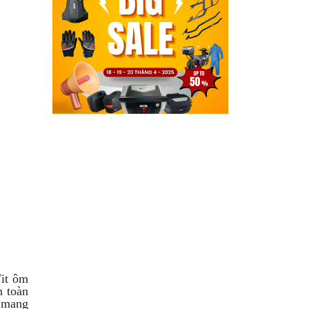
Fit ôm
n toàn
) mang