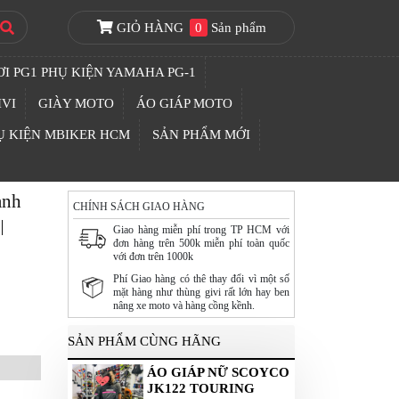
GIỎ HÀNG
0
Sản phẩm
I PG1 PHỤ KIỆN YAMAHA PG-1
IVI
GIÀY MOTO
ÁO GIÁP MOTO
Ụ KIỆN MBIKER HCM
SẢN PHẨM MỚI
anh
CHÍNH SÁCH GIAO HÀNG
Giao hàng miễn phí trong TP HCM với
đơn hàng trên 500k miễn phí toàn quốc
với đơn trên 1000k
Phí Giao hàng có thê thay đổi vì một số
mặt hàng như thùng givi rất lớn hay ben
nâng xe moto và hàng cồng kềnh.
SẢN PHẨM CÙNG HÃNG
ÁO GIÁP NỮ SCOYCO
JK122 TOURING