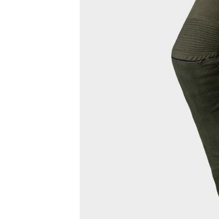
GO
PHỤ
KIỆN
MOTOWOLF
KẸP
ĐIỆN
THOẠI
XE
MÁY
PHỤ
KIỆN
PHƯỢT
ĐỒ
CHƠI
MOTO
PHỤ
KIỆN