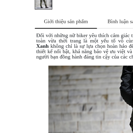
NÂNG
XE
MOTO
Giới thiệu sản phẩm
Bình luận 
PKL
ĐỒ
Đối với những nữ biker yêu thích cảm giác 
toàn vừa thời trang là một yếu tố vô cù
CHƠI
Xanh
không chỉ là sự lựa chọn hoàn hảo để
PG1
thiết kế nổi bật, khả năng bảo vệ ưu việt 
PHỤ
người bạn đồng hành đáng tin cậy của các ch
KIỆN
YAMAHA
PG-
1
CẢNG
GIVI
ZR
ĐỒ
CHƠI