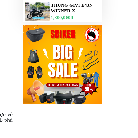
THÙNG GIVI E43N
WINNER X
1,800,000đ
ược vẻ
5L
phù