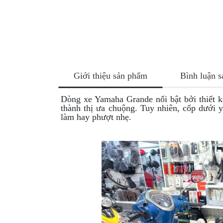
NÂNG
XE
MOTO
PKL
ĐỒ
CHƠI
Giới thiệu sản phẩm
Bình luận 
PG1
PHỤ
Dòng xe Yamaha Grande nổi bật bởi thiết kế
KIỆN
thành thị ưa chuộng. Tuy nhiên, cốp dưới 
YAMAHA
làm hay phượt nhẹ.
PG-
1
CẢNG
GIVI
ZR
ĐỒ
CHƠI