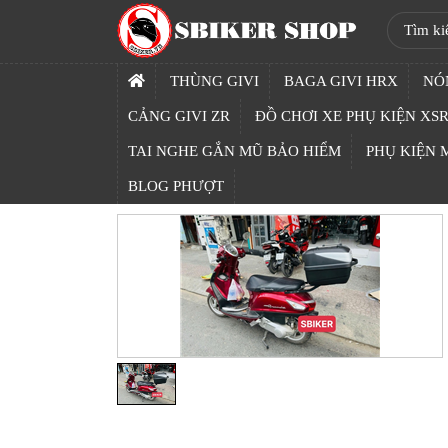
SBIKER
SHOP
THÙNG GIVI
BAGA GIVI HRX
NÓ
TRANG
CẢNG GIVI ZR
ĐỒ CHƠI XE PHỤ KIỆN XSR
CHỦ
TAI NGHE GẮN MŨ BẢO HIỂM
PHỤ KIỆN
THÙNG
BLOG PHƯỢT
GIVI
BAGA
GIVI
HRX
NÓN
BẢO
HIỂM
FULLFACE
BEN