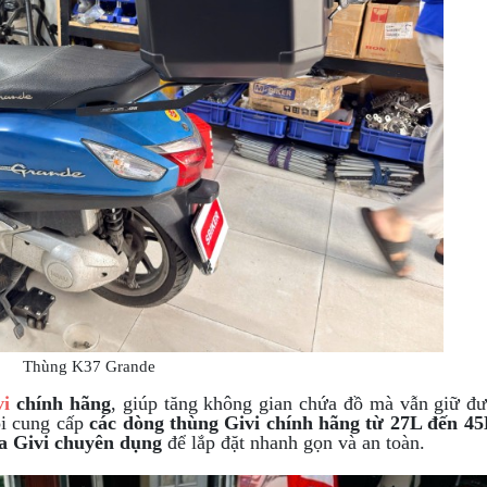
Thùng K37 Grande
vi
chính hãng
, giúp tăng không gian chứa đồ mà vẫn giữ đ
ôi cung cấp
các dòng thùng Givi chính hãng từ 27L đến 4
a Givi chuyên dụng
để lắp đặt nhanh gọn và an toàn.