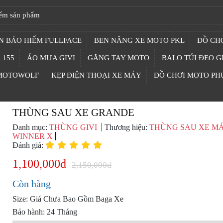
N BẢO HIỂM FULLFACE
BEN NÂNG XE MOTO PKL
ĐỒ CHƠ
 155
ÁO MƯA GIVI
GĂNG TAY MOTO
BALO TÚI ĐEO G
 MOTOWOLF
KẸP ĐIỆN THOẠI XE MÁY
ĐỒ CHƠI MOTO PH
THÙNG SAU XE GRANDE
Danh mục:
THÙNG GIVI
Thương hiệu:
THÙNG SAU XE M
WINNER X
Đánh giá:
1,100,000đ
2,150,000đ
Còn hàng
Size: Giá Chưa Bao Gồm Baga Xe
Bảo hành: 24 Tháng