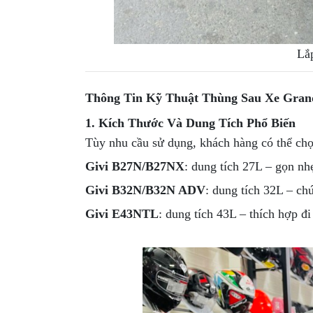
GO
PHỤ
KIỆN
Lắp
MOTOWOLF
KẸP
Thông Tin Kỹ Thuật Thùng Sau Xe Gran
ĐIỆN
THOẠI
1. Kích Thước Và Dung Tích Phổ Biến
XE
Tùy nhu cầu sử dụng, khách hàng có thể ch
MÁY
Givi B27N/B27NX
: dung tích 27L – gọn n
PHỤ
Givi B32N/B32N ADV
: dung tích 32L – ch
KIỆN
PHƯỢT
Givi E43NTL
: dung tích 43L – thích hợp đi
ĐỒ
CHƠI
MOTO
PHỤ
KIỆN