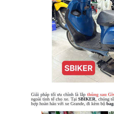
XE
PHỤ
KIỆN
XSR
155
ÁO
MƯA
GIVI
GĂNG
TAY
MOTO
DƯỠNG
SÊN
BALO
Giải pháp tối ưu chính là lắp
thùng sau Gi
ngoài tinh tế cho xe. Tại
SBIKER
, chúng t
TÚI
hợp hoàn hảo với xe Grande, đi kèm bộ
bag
ĐEO
GIVI