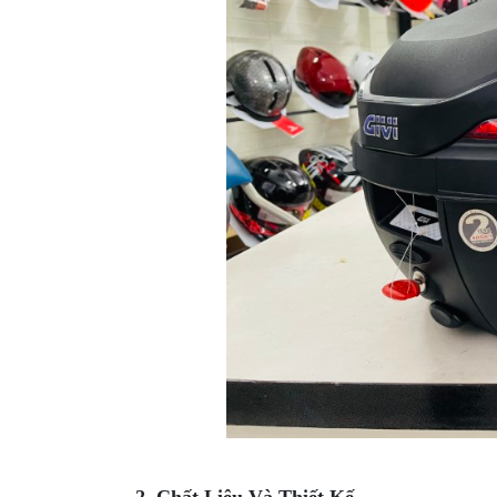
MBIKER
HCM
SẢN
PHẨM
MỚI
BLOG
PHƯỢT
LIÊN
HỆ
HƯỚNG
DẪN
MUA
HÀNG
2. Chất Liệu Và Thiết Kế