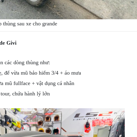
 thùng sau xe cho grande
de Givi
ọn các dòng thùng như:
hẹ, để vừa mũ bảo hiểm 3/4 + áo mưa
ứa mũ fullface + vật dụng cá nhân
 tour, chứa hành lý lớn