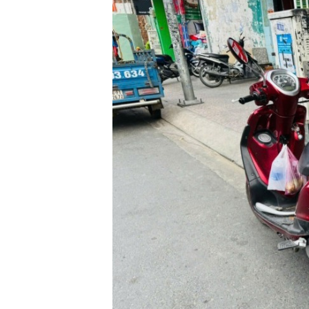
GIÀY
MOTO
ÁO
GIÁP
MOTO
TAI
NGHE
GẮN
MŨ
BẢO
HIỂM
BỘ
VÁ
XE
STOP
AND