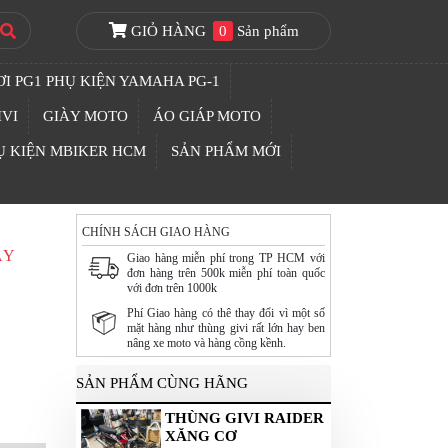
GIỎ HÀNG
0
Sản phẩm
I PG1 PHỤ KIỆN YAMAHA PG-1
IVI
GIÀY MOTO
ÁO GIÁP MOTO
Ụ KIỆN MBIKER HCM
SẢN PHẨM MỚI
CHÍNH SÁCH GIAO HÀNG
ÁY
Giao hàng miễn phí trong TP HCM với
đơn hàng trên 500k miễn phí toàn quốc
với đơn trên 1000k
Phí Giao hàng có thê thay đổi vì một số
mặt hàng như thùng givi rất lớn hay ben
nâng xe moto và hàng cồng kềnh.
SẢN PHẨM CÙNG HÃNG
THÙNG GIVI RAIDER
XĂNG CƠ