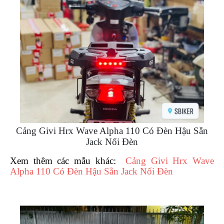
DẪN
MUA
HÀNG
Cảng Givi Hrx Wave Alpha 110 Có Đèn Hậu Sẵn
Jack Nối Đèn
Xem thêm các mẫu khác:
Cảng Givi Hrx Wave
Alpha 110 Có Đèn Hậu Sẵn Jack Nối Đèn