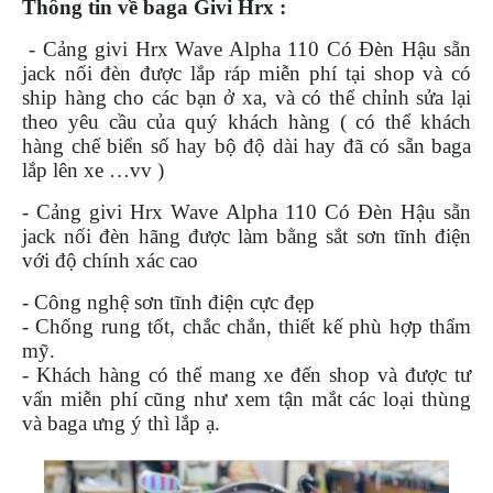
Thông tin về baga Givi Hrx :
PHỤ
KIỆN
-
Cảng givi Hrx Wave Alpha 110 Có Đèn Hậu sẵn
PHƯỢT
jack nối đèn
được lắp ráp miễn phí tại shop và có
ship hàng cho các bạn ở xa, và có thể chỉnh sửa lại
ĐỒ
theo yêu cầu của quý khách hàng ( có thể khách
CHƠI
hàng chế biển số hay bộ độ dài hay đã có sẵn baga
MOTO
lắp lên xe …vv )
PHỤ
KIỆN
- Cảng givi Hrx Wave Alpha 110 Có Đèn Hậu sẵn
MBIKER
jack nối đèn hãng được làm bằng sắt sơn tĩnh điện
HCM
với độ chính xác cao
SẢN
PHẨM
- Công nghệ sơn tĩnh điện cực đẹp
MỚI
- Chống rung tốt, chắc chắn, thiết kế phù hợp thẩm
mỹ.
BLOG
- Khách hàng có thể mang xe đến shop và được tư
PHƯỢT
vấn miễn phí cũng như xem tận mắt các loại thùng
và baga ưng ý thì lắp ạ.
LIÊN
HỆ
HƯỚNG