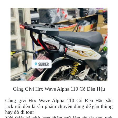
ÁO
MƯA
GIVI
GĂNG
TAY
MOTO
DƯỠNG
SÊN
BALO
TÚI
ĐEO
GIVI
GIÀY
MOTO
Cảng Givi Hrx Wave Alpha 110 Có Đèn Hậu
ÁO
Cảng givi Hrx Wave Alpha 110 Có Đèn Hậu sẵn
GIÁP
jack nối đèn
là sản phẩm chuyên dùng để gắn thùng
MOTO
hay đồ đi tour
TAI
Với thiết kế phù hợp thẩm mỹ làm từ sắt sơn tỉnh