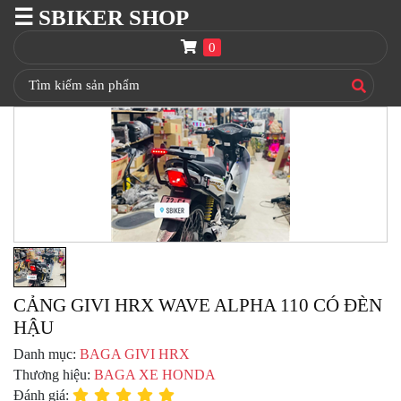
☰ SBIKER SHOP
SBIKER
SHOP
0
TRANG
CHỦ
THÙNG
GIVI
BAGA
GIVI
HRX
NÓN
BẢO
HIỂM
FULLFACE
CẢNG GIVI HRX WAVE ALPHA 110 CÓ ĐÈN
HẬU
BEN
NÂNG
Danh mục:
BAGA GIVI HRX
XE
Thương hiệu:
BAGA XE HONDA
MOTO
Đánh giá: