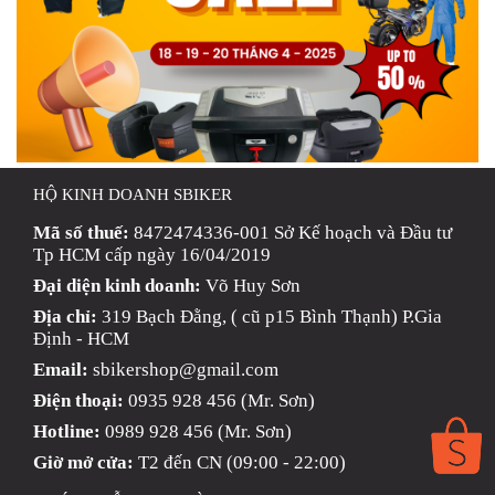
HỘ KINH DOANH SBIKER
Mã số thuế:
8472474336-001 Sở Kế hoạch và Đầu tư
Tp HCM cấp ngày 16/04/2019
Đại diện kinh doanh:
Võ Huy Sơn
Địa chỉ:
319 Bạch Đằng, ( cũ p15 Bình Thạnh) P.Gia
Định - HCM
Email:
sbikershop@gmail.com
Điện thoại:
0935 928 456 (Mr. Sơn)
Hotline:
0989 928 456 (Mr. Sơn)
Giờ mở cửa:
T2 đến CN (09:00 - 22:00)