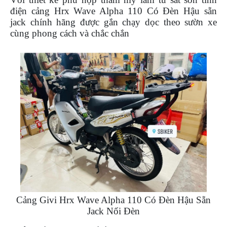
NGHE
điện cảng
Hrx Wave Alpha 110 Có Đèn Hậu sẵn
GẮN
jack
chính hãng được gắn chạy dọc theo sườn xe
MŨ
cùng phong cách và chắc chắn
BẢO
HIỂM
BỘ
VÁ
XE
STOP
AND
GO
PHỤ
KIỆN
MOTOWOLF
KẸP
ĐIỆN
THOẠI
Cảng Givi Hrx Wave Alpha 110 Có Đèn Hậu Sẵn
XE
Jack Nối Đèn
MÁY