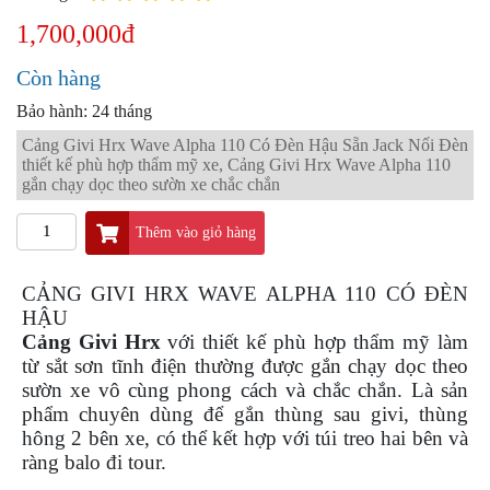
PKL
1,700,000đ
ĐỒ
CHƠI
Còn hàng
PG1
PHỤ
Bảo hành: 24 tháng
KIỆN
Cảng Givi Hrx Wave Alpha 110 Có Đèn Hậu Sẵn Jack Nối Đèn
YAMAHA
thiết kế phù hợp thẩm mỹ xe, Cảng Givi Hrx Wave Alpha 110
PG-
gắn chạy dọc theo sườn xe chắc chắn
1
Thêm vào giỏ hàng
CẢNG
GIVI
ZR
CẢNG GIVI HRX WAVE ALPHA 110 CÓ ĐÈN
HẬU
ĐỒ
Cảng Givi Hrx
với thiết kế phù hợp thẩm mỹ làm
CHƠI
từ sắt sơn tĩnh điện thường được gắn chạy dọc theo
XE
PHỤ
sườn xe vô cùng phong cách và chắc chắn. Là sản
KIỆN
phẩm chuyên dùng để gắn thùng sau givi, thùng
XSR
hông 2 bên xe, có thể kết hợp với túi treo hai bên và
155
ràng balo đi tour.