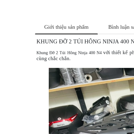
NÂNG
XE
MOTO
PKL
Giới thiệu sản phẩm
Bình luận 
ĐỒ
KHUNG ĐỠ 2 TÚI HÔNG NINJA 400 
CHƠI
PG1
với thiết kế 
Khung Đỡ 2 Túi Hông Ninja 400 N4
PHỤ
cùng chắc chắn
.
KIỆN
YAMAHA
PG-
1
CẢNG
GIVI
ZR
ĐỒ
CHƠI