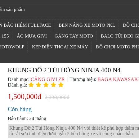
N BẢO HIỂM FULLFACE
BEN NÂNG XE MOTO PKL
ĐỒ CHƠ
 155
ÁO MƯA GIVI
GĂNG TAY MOTO
BALO TÚI ĐEO G
 MOTOWOLF
KẸP ĐIỆN THOẠI XE MÁY
ĐỒ CHƠI MOTO PH
KHUNG ĐỠ 2 TÚI HÔNG NINJA 400 N4
Danh mục:
CẢNG GIVI ZR
Thương hiệu:
BAGA KAWASAK
Đánh giá:
1,500,000đ
2,390,000đ
Còn hàng
Bảo hành: 24 tháng
Khung Đỡ 2 Túi Hông Ninja 400 N4 với thiết kế phù hợp thẩm 
từ sắt sơn tỉnh điện được gắn 2 bên hông xe vô cùng chắc chắn.