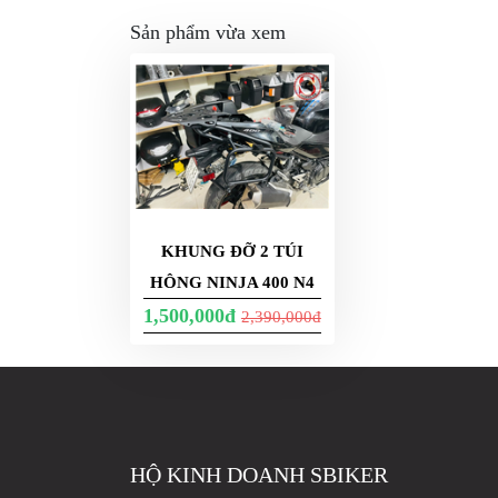
Sản phẩm vừa xem
GIÀY
MOTO
ÁO
GIÁP
MOTO
TAI
NGHE
GẮN
KHUNG ĐỠ 2 TÚI
MŨ
HÔNG NINJA 400 N4
BẢO
1,500,000đ
2,390,000đ
HIỂM
BỘ
VÁ
XE
STOP
AND
HỘ KINH DOANH SBIKER