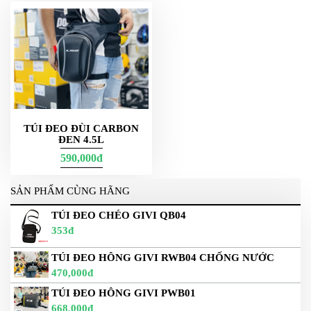
TÚI ĐEO ĐÙI CARBON
ĐEN 4.5L
590,000đ
SẢN PHẨM CÙNG HÃNG
TÚI ĐEO CHÉO GIVI QB04
353đ
TÚI ĐEO HÔNG GIVI RWB04 CHỐNG NƯỚC
470,000đ
TÚI ĐEO HÔNG GIVI PWB01
668,000đ