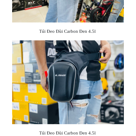
NGHE
GẮN
MŨ
BẢO
HIỂM
Túi Đeo Đùi Carbon Đen 4.5l
BỘ
VÁ
XE
STOP
AND
GO
PHỤ
KIỆN
MOTOWOLF
KẸP
ĐIỆN
THOẠI
XE
MÁY
Túi Đeo Đùi Carbon Đen 4.5l