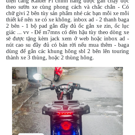
điện cảng Raider Fi chính hãng được gắn chạy dọc
NGHE
theo sườn xe cùng phong cách và chắc chắn - Có
GẮN
chữ givi 2 bên tùy sản phẩm nhé các bạn mỗi xe mỗi
MŨ
thiết kế nên xe có xe không. inbox ad - 2 thanh baga
BẢO
2 bên - 1 bộ pad gắn đầy đủ ốc gắn xe zin, ốc lục
HIỂM
giác ... vv - Đế m7mns có đèn hậu tùy theo dòng xe
sẽ được tặng kèm jack xem ở web hoặc inbox ad -
BỘ
nút cao su đầy đủ có bán rời nếu mua thêm - baga
VÁ
dùng để gắn các khung hông sbl 2 bên lên touring
XE
thành xe 3 thùng, hoặc 2 thùng hông.
STOP
AND
GO
PHỤ
KIỆN
MOTOWOLF
KẸP
ĐIỆN
THOẠI
XE
MÁY