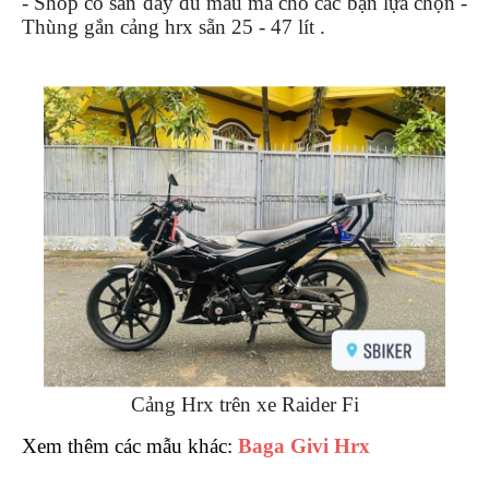
- Shop có sẵn đầy đủ mẫu mã cho các bạn lựa chọn -
DẪN
Thùng gắn cảng hrx sẵn 25 - 47 lít .
MUA
HÀNG
Cảng Hrx trên xe Raider Fi
Xem thêm các mẫu khác:
Baga Givi Hrx