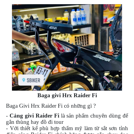
ÁO
MƯA
GIVI
GĂNG
TAY
MOTO
DƯỠNG
SÊN
BALO
TÚI
ĐEO
GIVI
GIÀY
Baga givi Hrx Raider Fi
MOTO
Baga Givi Hrx Raider Fi có những gì ?
ÁO
-
Cảng givi Raider Fi
là sản phẩm chuyên dùng để
GIÁP
gắn thùng hay đồ đi tour
MOTO
- Với thiết kế phù hợp thẩm mỹ làm từ sắt sơn tỉnh
TAI