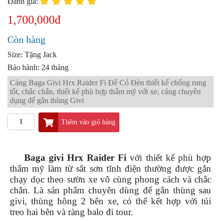
Đánh giá:
PKL
1,700,000đ
ĐỒ
CHƠI
Còn hàng
PG1
PHỤ
Size: Tặng Jack
KIỆN
Bảo hành: 24 tháng
YAMAHA
PG-
Cảng Baga Givi Hrx Raider Fi Đế Có Đèn thiết kế chống rung
1
tốt, chắc chắn, thiết kế phù hợp thẩm mỹ với xe, cảng chuyên
dụng để gắn thùng Givi
CẢNG
GIVI
Thêm vào giỏ hàng
ZR
ĐỒ
CHƠI
Baga givi Hrx Raider Fi
với thiết kế phù hợp
XE
thẩm mỹ làm từ sắt sơn tĩnh điện thường được gắn
PHỤ
chạy dọc theo sườn xe vô cùng phong cách và chắc
KIỆN
chắn. Là sản phẩm chuyên dùng để gắn thùng sau
XSR
givi, thùng hông 2 bên xe, có thể kết hợp với túi
155
treo hai bên và ràng balo đi tour.