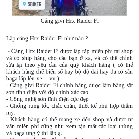
PHỤ
KIỆN
PHƯỢT
Cảng givi Hrx Raider Fi
ĐỒ
CHƠI
Lắp cảng Hrx Raider Fi như nào ?
MOTO
PHỤ
- Cảng Hrx Raider Fi
được lắp ráp miễn phí tại shop
KIỆN
và có ship hàng cho các bạn ở xa, và có thể chỉnh
MBIKER
sửa lại theo yêu cầu của quý khách hàng ( có thể
HCM
khách hàng chế biển số hay bộ độ dài hay đã có sẵn
baga lắp lên xe …vv )
SẢN
PHẨM
- Cảng givi Raider Fi
chính hãng được làm bằng sắt
MỚI
sơn tĩnh điện với độ chính xác cao
- Công nghệ sơn tĩnh điện cực đẹp
BLOG
- Chống rung tốt, chắc chắn, thiết kế phù hợp thẩm
PHƯỢT
mỹ.
- Khách hàng có thể mang xe đến shop và được tư
LIÊN
vấn miễn phí cũng như xem tận mắt các loại thùng
HỆ
và baga ưng ý thì lắp ạ.
HƯỚNG