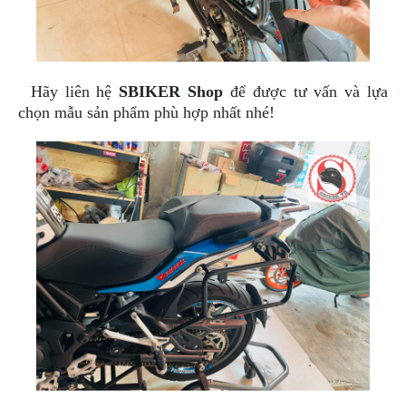
NGHE
GẮN
MŨ
BẢO
HIỂM
Hãy liên hệ
SBIKER Shop
để được tư vấn và lựa
chọn mẫu sản phẩm phù hợp nhất nhé!
BỘ
VÁ
XE
STOP
AND
GO
PHỤ
KIỆN
MOTOWOLF
KẸP
ĐIỆN
THOẠI
XE
MÁY