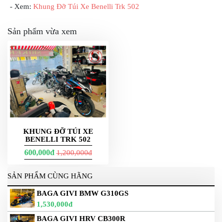
- Xem:
Khung Đỡ Túi Xe Benelli Trk 502
PHỤ
KIỆN
PHƯỢT
Sản phẩm vừa xem
ĐỒ
CHƠI
MOTO
PHỤ
KIỆN
MBIKER
HCM
SẢN
KHUNG ĐỠ TÚI XE
PHẨM
BENELLI TRK 502
MỚI
600,000đ
1,200,000đ
BLOG
PHƯỢT
SẢN PHẨM CÙNG HÃNG
LIÊN
BAGA GIVI BMW G310GS
HỆ
1,530,000đ
HƯỚNG
BAGA GIVI HRV CB300R