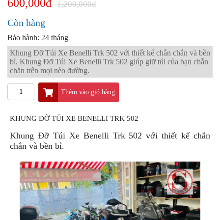
600,000đ
PKL
1,200,000đ
ĐỒ
Còn hàng
CHƠI
Bảo hành: 24 tháng
PG1
PHỤ
Khung Đỡ Túi Xe Benelli Trk 502 với thiết kế chắn chắn và bền
KIỆN
bỉ, Khung Đỡ Túi Xe Benelli Trk 502 giúp giữ túi của bạn chắn
YAMAHA
chắn trên mọi nẻo đường.
PG-
1
Thêm vào giỏ hàng
CẢNG
GIVI
KHUNG ĐỠ TÚI XE BENELLI TRK 502
ZR
Khung Đỡ Túi Xe Benelli Trk 502 với thiết kế chắn
ĐỒ
chắn và bền bỉ.
CHƠI
XE
PHỤ
KIỆN
XSR
155