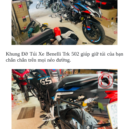
ÁO
MƯA
GIVI
GĂNG
TAY
MOTO
DƯỠNG
SÊN
Khung Đỡ Túi
Xe Benelli Trk 502
giúp giữ túi của bạn
chắn chắn trên mọi nẻo đường.
BALO
TÚI
ĐEO
GIVI
GIÀY
MOTO
ÁO
GIÁP
MOTO
TAI