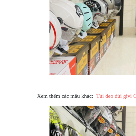
MBIKER
HCM
SẢN
PHẨM
MỚI
BLOG
PHƯỢT
LIÊN
HỆ
Túi đeo đùi gi
HƯỚNG
DẪN
Xem thêm các mẫu khác:
Túi đeo đùi givi
MUA
HÀNG