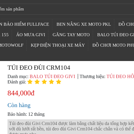
N BẢO HIỂM FULLFACE
BEN NÂNG XE MOTO PKL
ĐỒ CHƠ
 155
ÁO MƯA GIVI
GĂNG TAY MOTO
BALO TÚI ĐEO G
 MOTOWOLF
KẸP ĐIỆN THOẠI XE MÁY
ĐỒ CHƠI MOTO PH
TÚI ĐEO ĐÙI CRM104
Danh mục:
BALO TÚI ĐEO GIVI
Thương hiệu:
TÚI ĐEO H
Đánh giá:
844,000đ
Còn hàng
Bảo hành: 12 tháng
Túi đeo đùi Givi Crm104 được làm bằng chất liệu da tổng hợp kế
với dù lưới rất bền, túi đeo đùi Givi Crm104 chắc chắn và có thể đ