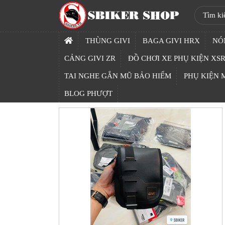
SBIKER
SHOP
THÙNG GIVI
BAGA GIVI HRX
NÓ
TRANG
CẢNG GIVI ZR
ĐỒ CHƠI XE PHỤ KIỆN XSR
CHỦ
TAI NGHE GẮN MŨ BẢO HIỂM
PHỤ KIỆN
THÙNG
BLOG PHƯỢT
GIVI
BAGA
GIVI
HRX
NÓN
BẢO
HIỂM
FULLFACE
BEN