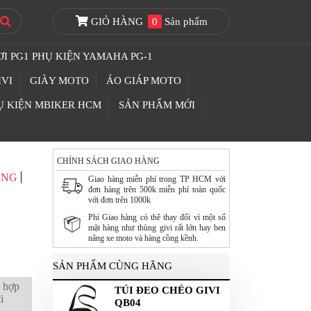
GIỎ HÀNG
0
Sản phẩm
I PG1 PHỤ KIỆN YAMAHA PG-1
IVI
GIÀY MOTO
ÁO GIÁP MOTO
Ụ KIỆN MBIKER HCM
SẢN PHẨM MỚI
CHÍNH SÁCH GIAO HÀNG
ÔNG
Giao hàng miễn phí trong TP HCM với
đơn hàng trên 500k miễn phí toàn quốc
với đơn trên 1000k
Phí Giao hàng có thê thay đổi vì một số
mặt hàng như thùng givi rất lớn hay ben
nâng xe moto và hàng cồng kềnh.
SẢN PHẨM CÙNG HÃNG
t hợp
TÚI ĐEO CHÉO GIVI
i
QB04