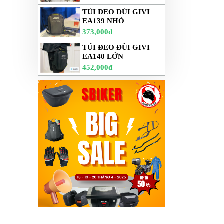
TÚI ĐEO ĐÙI GIVI
EA139 NHỎ
373,000đ
TÚI ĐEO ĐÙI GIVI
EA140 LỚN
452,000đ