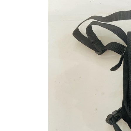
GIÀY
MOTO
ÁO
GIÁP
MOTO
TAI
NGHE
GẮN
MŨ
BẢO
HIỂM
BỘ
VÁ
XE
STOP
AND