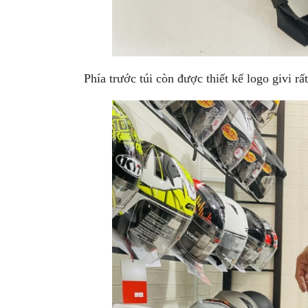
GO
PHỤ
KIỆN
MOTOWOLF
Phía trước túi còn được thiết kế logo givi r
KẸP
ĐIỆN
THOẠI
XE
MÁY
PHỤ
KIỆN
PHƯỢT
ĐỒ
CHƠI
MOTO
PHỤ
KIỆN