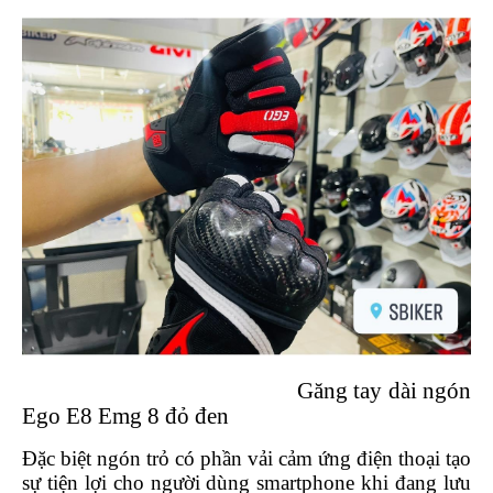
PHỤ
KIỆN
PHƯỢT
ĐỒ
CHƠI
MOTO
PHỤ
KIỆN
MBIKER
HCM
SẢN
PHẨM
MỚI
BLOG
PHƯỢT
Găng tay dài ngón
Ego E8 Emg 8 đỏ đen
LIÊN
HỆ
Đặc biệt ngón trỏ có phần vải cảm ứng điện thoại tạo
sự tiện lợi cho người dùng smartphone khi đang lưu
HƯỚNG