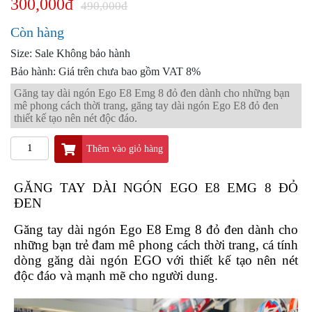
300,000đ
PKL
490,000đ
ĐỒ
Còn hàng
CHƠI
Size: Sale Không bảo hành
PG1
PHỤ
Bảo hành: Giá trên chưa bao gồm VAT 8%
KIỆN
Găng tay dài ngón Ego E8 Emg 8 đỏ đen dành cho những bạn
YAMAHA
mê phong cách thời trang, găng tay dài ngón Ego E8 đỏ đen
PG-
thiết kế tạo nên nét độc đáo.
1
Thêm vào giỏ hàng
CẢNG
GIVI
ZR
GĂNG TAY DÀI NGÓN EGO E8 EMG 8 ĐỎ
ĐEN
ĐỒ
CHƠI
Găng tay dài ngón Ego E8 Emg 8 đỏ đen dành cho
XE
những bạn trẻ đam mê phong cách thời trang, cá tính
PHỤ
dòng găng dài ngón EGO với thiết kế tạo nên nét
KIỆN
độc đáo và mạnh mẽ cho người dung.
XSR
155