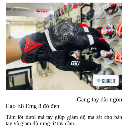
NGHE
GẮN
MŨ
BẢO
HIỂM
BỘ
VÁ
XE
STOP
AND
GO
PHỤ
KIỆN
MOTOWOLF
Găng tay dài ngón
KẸP
ĐIỆN
Ego E8 Emg 8 đỏ đen
THOẠI
XE
Tấm lót dưới má tay giúp giảm độ ma sát cho bàn
MÁY
tay và giảm độ rung từ tay cầm.