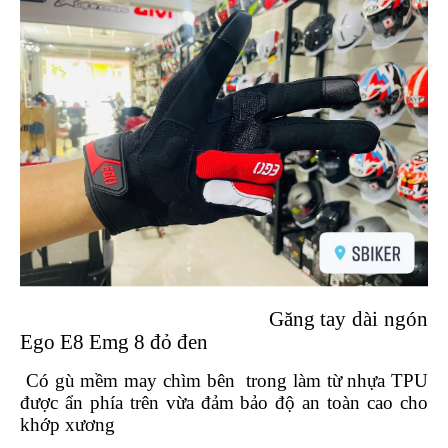
ÁO
MƯA
GIVI
GĂNG
TAY
MOTO
DƯỠNG
SÊN
BALO
TÚI
ĐEO
GIVI
GIÀY
Găng tay dài ngón
MOTO
Ego E8 Emg 8 đỏ đen
ÁO
Có gù mềm may chìm bên
trong làm từ nhựa TPU
GIÁP
được ẩn phía trên vừa đảm bảo độ an toàn cao cho
MOTO
khớp xương
TAI