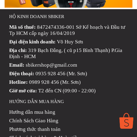
HỘ KINH DOANH SBIKER
Mã số thuế:
8472474336-001 Sở Kế hoạch và Đầu tư
Tp HCM cấp ngày 16/04/2019
Đại diện kinh doanh:
Võ Huy Sơn
Địa chỉ:
319 Bạch Đằng, ( cũ p15 Bình Thạnh) P.Gia
Định - HCM
Email:
sbikershop@gmail.com
Điện thoại:
0935 928 456 (Mr. Sơn)
Hotline:
0989 928 456 (Mr. Sơn)
Giờ mở cửa:
T2 đến CN (09:00 - 22:00)
HƯỚNG DẪN MUA HÀNG
Hướng dẫn mua hàng
Chính Sách Giao Hàng
Phương thức thanh toán