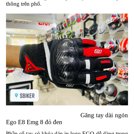
thông trên phố.
DẪN
MUA
HÀNG
Găng tay dài ngón
Ego E8 Emg 8 đỏ đen
Phần cổ tay có khóa dán in logo EGO dễ dàng trong