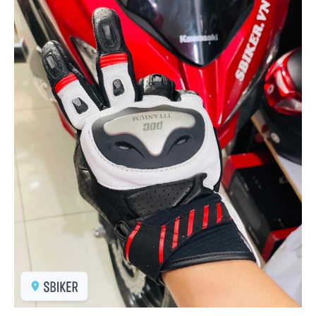
NGHE
GẮN
MŨ
BẢO
HIỂM
BỘ
VÁ
XE
STOP
AND
GO
PHỤ
KIỆN
MOTOWOLF
KẸP
ĐIỆN
THOẠI
XE
MÁY