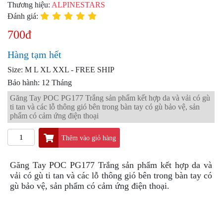
PKL
Thương hiệu:
ALPINESTARS
Đánh giá:
ĐỒ
CHƠI
700đ
PG1
PHỤ
Hàng tạm hết
KIỆN
YAMAHA
Size: M L XL XXL - FREE SHIP
PG-
Bảo hành: 12 Tháng
1
Găng Tay POC PG177 Trắng sản phẩm kết hợp da và vải có gù
ti tan và các lỗ thông gió bên trong bàn tay có gù bảo vệ, sản
CẢNG
phẩm có cảm ứng điện thoại
GIVI
ZR
Thêm vào giỏ hàng
ĐỒ
CHƠI
Găng Tay POC PG177 Trắng sản phẩm kết hợp da và
XE
vải có gù ti tan và các lỗ thông gió bên trong bàn tay có
PHỤ
KIỆN
gù bảo vệ, sản phẩm có cảm ứng điện thoại.
XSR
155