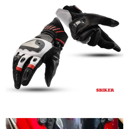
ÁO
MƯA
GIVI
GĂNG
TAY
MOTO
DƯỠNG
SÊN
BALO
TÚI
ĐEO
GIVI
GIÀY
MOTO
ÁO
GIÁP
MOTO
TAI