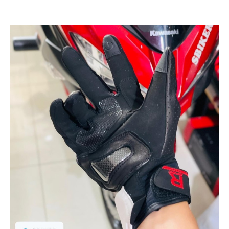
PHỤ
KIỆN
PHƯỢT
ĐỒ
CHƠI
MOTO
PHỤ
KIỆN
MBIKER
HCM
SẢN
PHẨM
MỚI
BLOG
PHƯỢT
LIÊN
HỆ
HƯỚNG