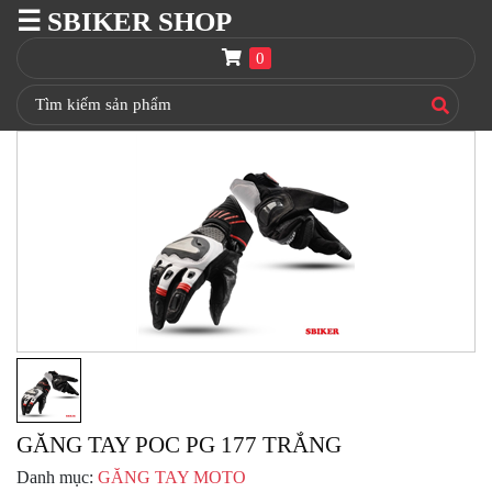
☰ SBIKER SHOP
SBIKER
SHOP
0
TRANG
CHỦ
THÙNG
GIVI
BAGA
GIVI
HRX
NÓN
BẢO
HIỂM
FULLFACE
BEN
NÂNG
GĂNG TAY POC PG 177 TRẮNG
XE
MOTO
Danh mục:
GĂNG TAY MOTO