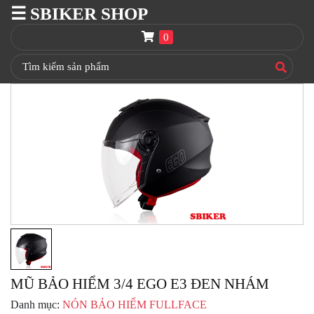
☰ SBIKER SHOP
SBIKER
SHOP
0
TRANG
CHỦ
THÙNG
GIVI
BAGA
GIVI
HRX
NÓN
BẢO
HIỂM
FULLFACE
BEN
NÂNG
MŨ BẢO HIỂM 3/4 EGO E3 ĐEN NHÁM
XE
MOTO
Danh mục:
NÓN BẢO HIỂM FULLFACE