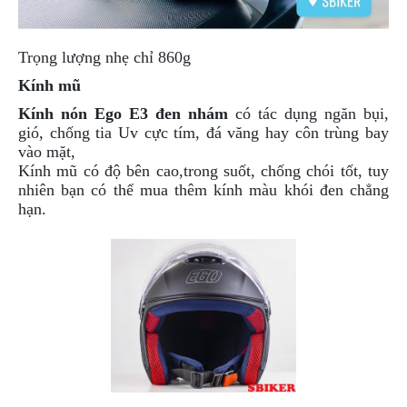
NGHE
GẮN
MŨ
Trọng lượng nhẹ chỉ 860g
BẢO
Kính mũ
HIỂM
Kính nón Ego E3 đen nhám
có tác dụng ngăn bụi,
BỘ
gió, chống tia Uv cực tím, đá văng hay côn trùng bay
VÁ
vào mặt,
XE
Kính mũ có độ bên cao,trong suốt, chống chói tốt, tuy
STOP
nhiên bạn có thể mua thêm kính màu khói đen chẳng
AND
hạn.
GO
PHỤ
KIỆN
MOTOWOLF
KẸP
ĐIỆN
THOẠI
XE
MÁY