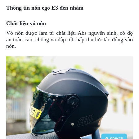
ÁO
MƯA
Thông tin nón ego E3 đen nhám
GIVI
Chất liệu vỏ nón
GĂNG
TAY
Vỏ nón được làm từ chất liệu Abs nguyên sinh, có độ
MOTO
an toàn cao, chống va đập tốt, hấp thụ lực tác động vào
nón.
DƯỠNG
SÊN
BALO
TÚI
ĐEO
GIVI
GIÀY
MOTO
ÁO
GIÁP
MOTO
TAI