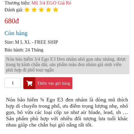
PKL
Thương hiệu:
Mũ 3/4 EGO Giá Rẻ
Đánh giá:
ĐỒ
CHƠI
680đ
PG1
PHỤ
Còn hàng
KIỆN
YAMAHA
Size: M L XL - FREE SHIP
PG-
Bảo hành: 24 Tháng
1
Nón bảo hiểm 3/4 Ego E3 Đen nhám nhỏ gọn nhẹ nhàng, được
trang bị kính chắn dài, sản phẩm màu đen nhám giá sinh viên
CẢNG
phù hợp đi phố tour ngắn
GIVI
ZR
Thêm vào giỏ hàng
ĐỒ
CHƠI
Nón bảo hiểm ¾ Ego E3 đen nhám là dòng mũ thích
XE
hợp di chuyển trong phố, ưu điểm trọng lượng nhẹ, nhỏ
PHỤ
KIỆN
gọn, bỏ vừa các loại cốp xe như air blade, lead, sh …
XSR
Sản phẩm phù hợp với nhiều đối tượng lưa tuổi khác
155
nhau giúp che chắn bụi gió nắng rất tốt.