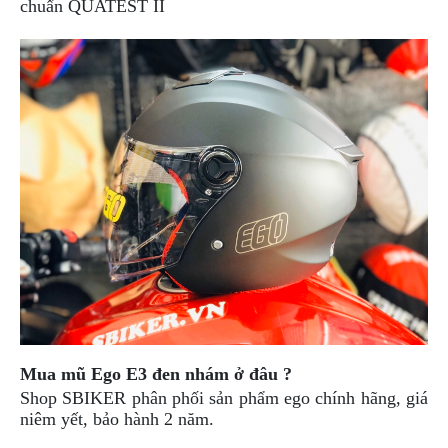
chuẩn QUATEST II
DẪN
MUA
HÀNG
Mua mũ Ego E3 đen nhám ở đâu ?
Shop SBIKER phân phối sản phẩm ego chính hãng, giá
niêm yết, bảo hành 2 năm.