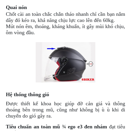
PHỤ
Quai nón
KIỆN
Chốt cài
an toàn
chắc chắn tháo nhanh chỉ cần bạn nắm
PHƯỢT
dây đỏ kéo ra, khả năng chịu lực cao lên đến 60kg.
Mút nón êm, thoáng, kháng khuẩn, ít gây mùi khó chịu,
ĐỒ
ôm vòng đầu.
CHƠI
MOTO
PHỤ
KIỆN
MBIKER
HCM
SẢN
PHẨM
MỚI
Hệ thống thông gió
BLOG
PHƯỢT
Được thiết kế khoa học giúp đỡ cản giá và thông
thoáng bên trong mũ, cũng như không bị ù ù khi di
LIÊN
chuyển do gió gây ra.
HỆ
Tiêu chuẩn an toàn mũ ¾ ego e3 đen nhám
đạt tiêu
HƯỚNG