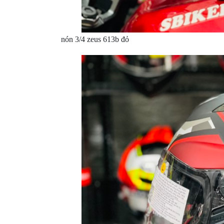
GO
PHỤ
KIỆN
nón 3/4 zeus 613b đỏ
MOTOWOLF
KẸP
ĐIỆN
THOẠI
XE
MÁY
PHỤ
KIỆN
PHƯỢT
ĐỒ
CHƠI
MOTO
PHỤ
KIỆN