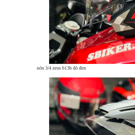
MBIKER
HCM
SẢN
PHẨM
MỚI
BLOG
PHƯỢT
LIÊN
nón 3/4 zeus 613b đỏ đen
HỆ
HƯỚNG
DẪN
MUA
HÀNG