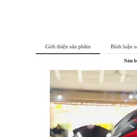
NÂNG
XE
MOTO
PKL
ĐỒ
CHƠI
Giới thiệu sản phẩm
Bình luận 
PG1
PHỤ
Nón b
KIỆN
YAMAHA
PG-
1
CẢNG
GIVI
ZR
ĐỒ
CHƠI