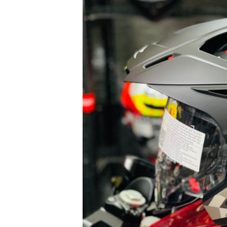
GIÀY
MOTO
ÁO
GIÁP
MOTO
TAI
NGHE
GẮN
MŨ
BẢO
HIỂM
BỘ
VÁ
XE
STOP
AND