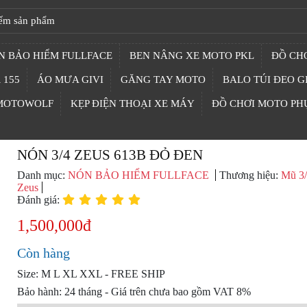
N BẢO HIỂM FULLFACE
BEN NÂNG XE MOTO PKL
ĐỒ CHƠ
 155
ÁO MƯA GIVI
GĂNG TAY MOTO
BALO TÚI ĐEO G
 MOTOWOLF
KẸP ĐIỆN THOẠI XE MÁY
ĐỒ CHƠI MOTO PH
NÓN 3/4 ZEUS 613B ĐỎ ĐEN
Danh mục:
NÓN BẢO HIỂM FULLFACE
Thương hiệu:
Mũ 3
Zeus
Đánh giá:
1,500,000đ
Còn hàng
Size: M L XL XXL - FREE SHIP
Bảo hành: 24 tháng - Giá trên chưa bao gồm VAT 8%