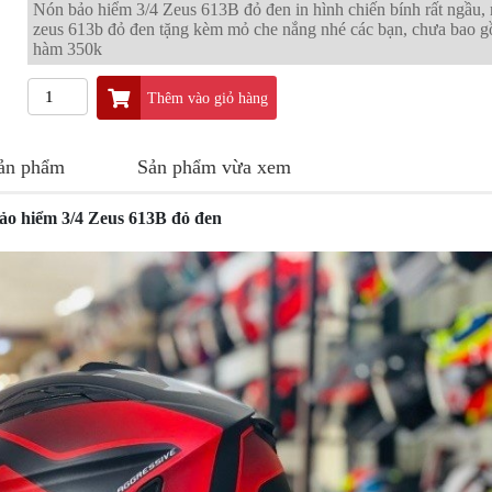
Nón bảo hiểm 3/4 Zeus 613B đỏ đen in hình chiến bính rất ngầu,
zeus 613b đỏ đen tặng kèm mỏ che nắng nhé các bạn, chưa bao 
hàm 350k
Thêm vào giỏ hàng
sản phẩm
Sản phẩm vừa xem
ảo hiểm 3/4 Zeus 613B đỏ đen