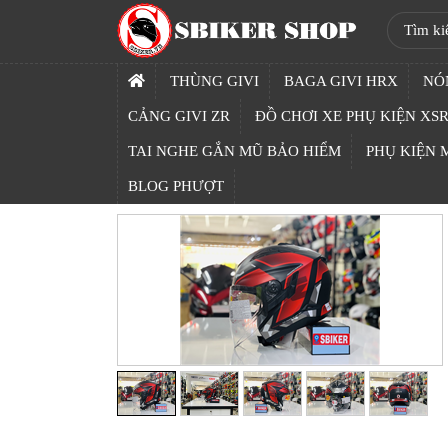
SBIKER
SHOP
THÙNG GIVI
BAGA GIVI HRX
NÓ
TRANG
CẢNG GIVI ZR
ĐỒ CHƠI XE PHỤ KIỆN XSR
CHỦ
TAI NGHE GẮN MŨ BẢO HIỂM
PHỤ KIỆN
THÙNG
BLOG PHƯỢT
GIVI
BAGA
GIVI
HRX
NÓN
BẢO
HIỂM
FULLFACE
BEN