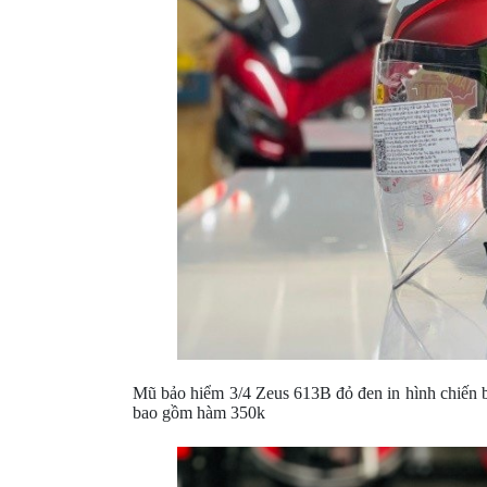
XE
PHỤ
KIỆN
XSR
155
ÁO
MƯA
GIVI
GĂNG
TAY
MOTO
DƯỠNG
SÊN
Mũ bảo hiểm 3/4 Zeus 613B đỏ đen in hình chiến b
BALO
bao gồm hàm 350k
TÚI
ĐEO
GIVI