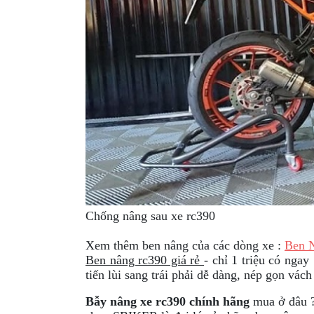
XE
PHỤ
KIỆN
XSR
155
ÁO
MƯA
GIVI
GĂNG
TAY
MOTO
DƯỠNG
Chống nâng sau xe rc390
SÊN
Xem thêm ben nâng của các dòng xe :
Ben 
BALO
Ben nâng rc390 giá rẻ
- chỉ 1 triệu có nga
TÚI
tiến lùi sang trái phải dễ dàng, nép gọn vách
ĐEO
Bẫy nâng xe rc390 chính hãng
mua ở đâu 
GIVI