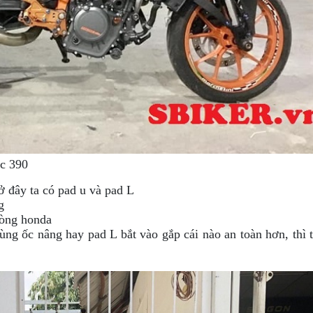
rc 390
 đây ta có pad u và pad L
g
dòng honda
ng ốc nâng hay pad L bắt vào gắp cái nào an toàn hơn, thì 