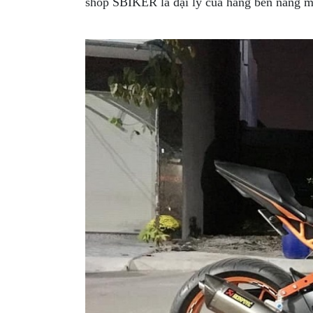
shop SBIKER là đại lý của hãng ben nâng m-
GIÀY
MOTO
ÁO
GIÁP
MOTO
TAI
NGHE
GẮN
MŨ
BẢO
HIỂM
BỘ
VÁ
XE
STOP
AND