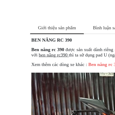
NÂNG
XE
MOTO
PKL
Giới thiệu sản phẩm
Bình luận 
ĐỒ
CHƠI
BEN NÂNG RC 390
PG1
PHỤ
Ben nâng rc 390
được sản xuất dành riêng
KIỆN
với
ben nâng rc390
thì ta sử dụng pad U (ng
YAMAHA
Xem thêm các dòng xe khác :
Ben nâng rc 3
PG-
1
CẢNG
GIVI
ZR
ĐỒ
CHƠI