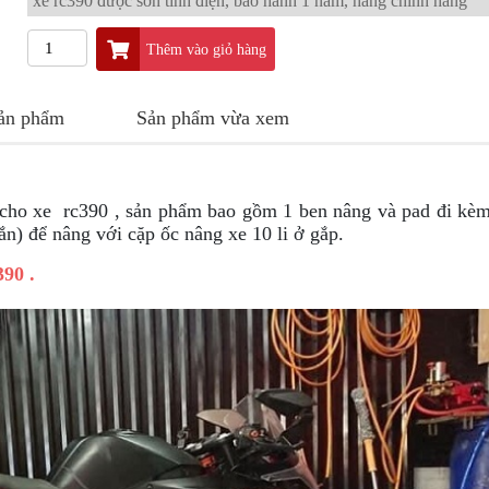
xe rc390 được sơn tĩnh điện, bảo hành 1 năm, hàng chính hãng
Thêm vào giỏ hàng
sản phẩm
Sản phẩm vừa xem
 cho xe rc390 , sản phẩm bao gồm 1 ben nâng và pad đi kè
ắn) để nâng với cặp ốc nâng xe 10 li ở gắp.
90 .