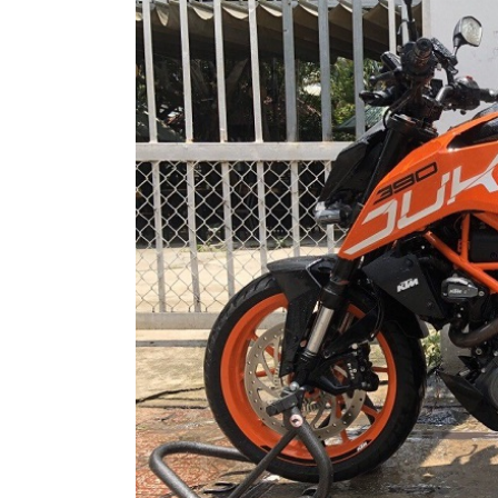
MBIKER
HCM
SẢN
PHẨM
MỚI
BLOG
PHƯỢT
LIÊN
HỆ
HƯỚNG
DẪN
MUA
HÀNG