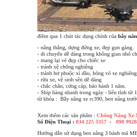
điềm qua 1 chút tác dụng chính của
bẫy nân
- nâng thẳng, dựng đứng xe, đẹp gọn gàng.
- di chuyển dễ dàng trong không gian nhỏ ch
- mang lại vẻ đẹp cho chiếc xe
- tránh xệ chống nghiêng
- tránh hư phuộc xì dầu, hỏng vỏ xe nghiêng
- rửa xe, vệ sinh sên dễ dàng
- chắc chắn, cứng cáp, bảo hành 1 năm.
- Ship hàng nhanh trong ngày - liên tỉnh từ 
từ khóa : Bẫy nâng xe rc390
, ben nâng trướ
Xem thêm các sản phẩm :
Chống Nâng Xe 
Số Điện Thoại :
034 225 3357
-
098 9928
Hướng dẫn sử dụng ben nâng 3 bánh mã M