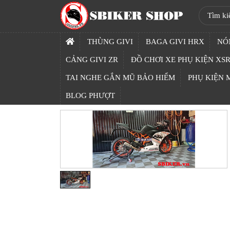
SBIKER
SHOP
THÙNG GIVI
BAGA GIVI HRX
NÓ
TRANG
CẢNG GIVI ZR
ĐỒ CHƠI XE PHỤ KIỆN XSR
CHỦ
TAI NGHE GẮN MŨ BẢO HIỂM
PHỤ KIỆN
THÙNG
BLOG PHƯỢT
GIVI
BAGA
GIVI
HRX
NÓN
BẢO
HIỂM
FULLFACE
BEN