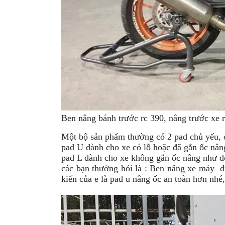
GO
PHỤ
KIỆN
MOTOWOLF
KẸP
ĐIỆN
THOẠI
XE
MÁY
Ben nâng bánh trước rc 390, nâng trước xe 
PHỤ
Một bộ sản phẩm thường có 2 pad chủ yếu, ở
KIỆN
pad U dành cho xe có lỗ hoặc đã gắn ốc nân
PHƯỢT
pad L dành cho xe không gắn ốc nâng như 
các bạn thường hỏi là : Ben nâng xe máy dù
ĐỒ
kiến của e là pad u nâng ốc an toàn hơn nhé,
CHƠI
MOTO
PHỤ
KIỆN