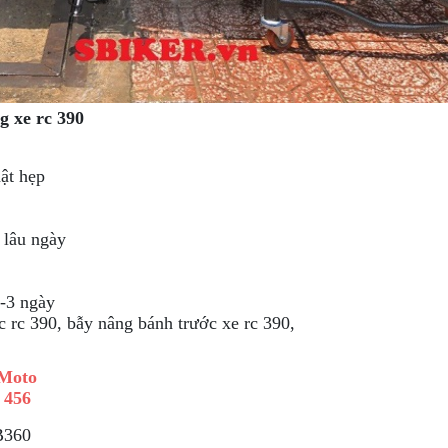
g xe rc 390
ật hẹp
 lâu ngày
1-3 ngày
c rc 390, bẫy nâng bánh trước xe rc 390,
Moto
 456
B360