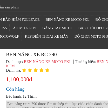
N BẢO HIỂM FULLFACE
BEN NÂNG XE MOTO PKL
ĐỒ CHƠ
 155
ÁO MƯA GIVI
GĂNG TAY MOTO
BALO TÚI ĐEO G
 MOTOWOLF
KẸP ĐIỆN THOẠI XE MÁY
ĐỒ CHƠI MOTO PH
BEN NÂNG XE RC 390
Danh mục:
BEN NÂNG XE MOTO PKL
Thương hiệu:
BEN 
KTM
Đánh giá:
1,100,000đ
Còn hàng
Bảo hành: 12 Tháng
Ben nâng xe rc 390 được làm từ thép chịu lực chắc chắn dành ch