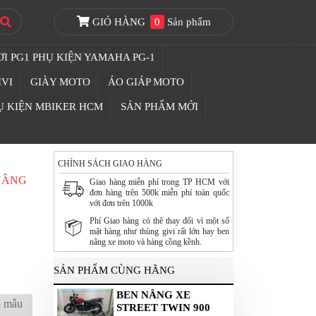
GIỎ HÀNG
0
Sản phẩm
I PG1 PHỤ KIỆN YAMAHA PG-1
IVI
GIÀY MOTO
ÁO GIÁP MOTO
Ụ KIỆN MBIKER HCM
SẢN PHẨM MỚI
CHÍNH SÁCH GIAO HÀNG
NÂNG
Giao hàng miễn phí trong TP HCM với
đơn hàng trên 500k miễn phí toàn quốc
với đơn trên 1000k
Phí Giao hàng có thê thay đổi vì một số
mặt hàng như thùng givi rất lớn hay ben
nâng xe moto và hàng cồng kềnh.
SẢN PHẨM CÙNG HÃNG
BEN NÂNG XE
o mẫu
STREET TWIN 900