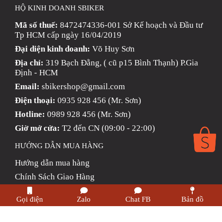
HỘ KINH DOANH SBIKER
Mã số thuế:
8472474336-001 Sở Kế hoạch và Đầu tư
Tp HCM cấp ngày 16/04/2019
Đại diện kinh doanh:
Võ Huy Sơn
Địa chỉ:
319 Bạch Đằng, ( cũ p15 Bình Thạnh) P.Gia
Định - HCM
Email:
sbikershop@gmail.com
Điện thoại:
0935 928 456 (Mr. Sơn)
Hotline:
0989 928 456 (Mr. Sơn)
Giờ mở cửa:
T2 đến CN (09:00 - 22:00)
HƯỚNG DẪN MUA HÀNG
Hướng dẫn mua hàng
Chính Sách Giao Hàng
Phương thức thanh toán
Gọi điện
Zalo
Chat FB
Bản đồ
Chính sách trả hàng & Hoàn tiền
Chính sách bảo mật thông tin