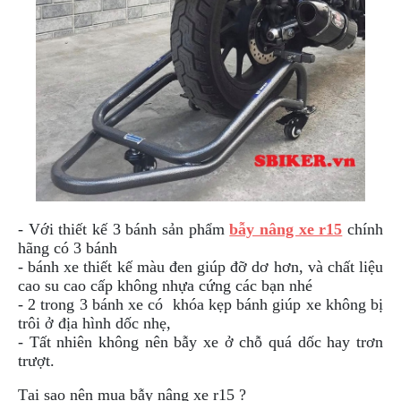
PHỤ
KIỆN
PHƯỢT
ĐỒ
CHƠI
MOTO
PHỤ
KIỆN
MBIKER
HCM
SẢN
- Với thiết kế 3 bánh sản phẩm
bẫy nâng xe r15
chính
PHẨM
hãng có 3 bánh
MỚI
- bánh xe thiết kế màu đen giúp đỡ dơ hơn, và chất liệu
cao su cao cấp không nhựa cứng các bạn nhé
BLOG
- 2 trong 3 bánh xe có khóa kẹp bánh giúp xe không bị
PHƯỢT
trôi ở địa hình dốc nhẹ,
- Tất nhiên không nên bẫy xe ở chỗ quá dốc hay trơn
LIÊN
trượt.
HỆ
Tại sao nên mua bẫy nâng xe r15 ?
HƯỚNG