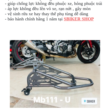
- giúp chống lực không đều phuộc xe, hỏng phuộc trái
DẪN
- áp lực không đều lên vỏ xe, rạn nứt , gây mòn
MUA
HÀNG
- vệ sinh rửa xe hay thay thế phụ tùng dễ dàng
- bảo hành chính hãng 1 năm tại
SBIKER SHOP