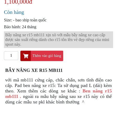
1,100,000đ
PKL
ĐỒ
Còn hàng
CHƠI
Size: - bao ship toàn quốc
PG1
PHỤ
Bảo hành: 24 tháng
KIỆN
Bẫy nâng xe r15 mb111 xịn xò với mẫu bẫy nâng xe cao cấp
YAMAHA
được sản xuất riêng dành cho r15 tôn lên vẻ đẹp riêng của mini
PG-
sport này.
1
Thêm vào giỏ hàng
CẢNG
GIVI
ZR
BẪY NÂNG XE R15 MB111
ĐỒ
với mã mb111 cứng cáp, chắc chắn, sơn tĩnh điện cao
CHƠI
cấp.
Pad ben nâng xe r15: Ta sử dụng pad L (dài) kèm
XE
theo.
Xem thêm các dòng xe khác :
Ben nâng r15
PHỤ
mb111 .
ngoài ra mẫu bẫy nâng sau xe r15 này có thể
KIỆN
dùng các mẫu xe pkl khác bình thường ^
XSR
155