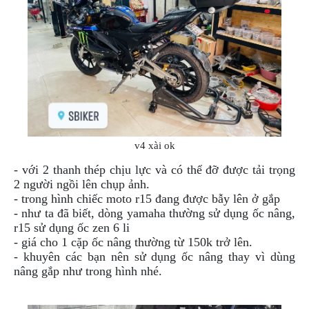
NGHE
GẮN
MŨ
BẢO
HIỂM
BỘ
VÁ
XE
STOP
v4 xài ok
AND
GO
- với 2 thanh thép chịu lực và có thể đỡ được tải trọng
2 người ngồi lên chụp ảnh.
PHỤ
- trong hình chiếc moto r15 đang được bẫy lên ở gắp
KIỆN
- như ta đã biết, dòng yamaha thường sử dụng ốc nâng,
MOTOWOLF
r15 sử dụng ốc zen 6 li
KẸP
- giá cho 1 cặp ốc nâng thường từ 150k trở lên.
ĐIỆN
- khuyên các bạn nên sử dụng ốc nâng thay vì dùng
THOẠI
nâng gắp như trong hình nhé.
XE
MÁY