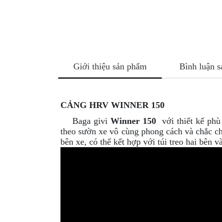
NÂNG
XE
MOTO
PKL
ĐỒ
Giới thiệu sản phẩm
Bình luận 
CHƠI
PG1
PHỤ
KIỆN
CẢNG HRV WINNER 150
YAMAHA
Baga givi
Winner 150
với thiết kế ph
PG-
theo sườn xe vô cùng phong cách và chắc ch
1
bên xe, có thể kết hợp với túi treo hai bên và
CẢNG
GIVI
ZR
ĐỒ
CHƠI