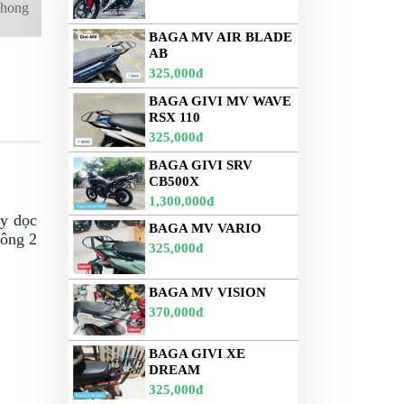
phong
BAGA MV AIR BLADE
AB
325,000đ
BAGA GIVI MV WAVE
RSX 110
325,000đ
BAGA GIVI SRV
CB500X
1,300,000đ
ạy dọc
BAGA MV VARIO
hông 2
325,000đ
BAGA MV VISION
370,000đ
BAGA GIVI XE
DREAM
325,000đ