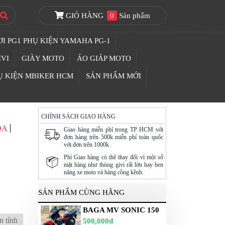
GIỎ HÀNG
0
Sản phẩm
I PG1 PHỤ KIỆN YAMAHA PG-1
IVI
GIÀY MOTO
ÁO GIÁP MOTO
Ụ KIỆN MBIKER HCM
SẢN PHẨM MỚI
CHÍNH SÁCH GIAO HÀNG
DA
Giao hàng miễn phí trong TP HCM với
đơn hàng trên 500k miễn phí toàn quốc
với đơn trên 1000k
Phí Giao hàng có thê thay đổi vì một số
mặt hàng như thùng givi rất lớn hay ben
nâng xe moto và hàng cồng kềnh.
SẢN PHẨM CÙNG HÃNG
BAGA MV SONIC 150
n tỉnh
500,000đ