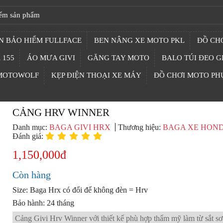
N BẢO HIỂM FULLFACE
BEN NÂNG XE MOTO PKL
ĐỒ CHƠ
 155
ÁO MƯA GIVI
GĂNG TAY MOTO
BALO TÚI ĐEO G
 MOTOWOLF
KẸP ĐIỆN THOẠI XE MÁY
ĐỒ CHƠI MOTO PH
CẢNG HRV WINNER
Danh mục:
BAGA GIVI HRX
Thương hiệu:
BAGA XE HON
Đánh giá:
1,150,000đ
Còn hàng
Size: Baga Hrx có đổi đế không đèn = Hrv
Bảo hành: 24 tháng
Cảng Givi Hrv Winner với thiết kế phù hợp thẩm mỹ làm từ sắt sơ