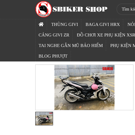
SBIKER
SHOP
THÙNG GIVI
BAGA GIVI HRX
NÓ
TRANG
CẢNG GIVI ZR
ĐỒ CHƠI XE PHỤ KIỆN XSR
CHỦ
TAI NGHE GẮN MŨ BẢO HIỂM
PHỤ KIỆN
THÙNG
BLOG PHƯỢT
GIVI
BAGA
GIVI
HRX
NÓN
BẢO
HIỂM
FULLFACE
BEN