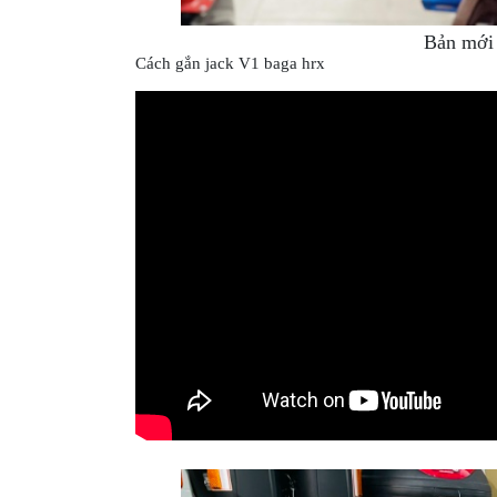
MBIKER
HCM
Bản mới 
Cách gắn jack V1 baga hrx
SẢN
PHẨM
MỚI
BLOG
PHƯỢT
LIÊN
HỆ
HƯỚNG
DẪN
MUA
HÀNG