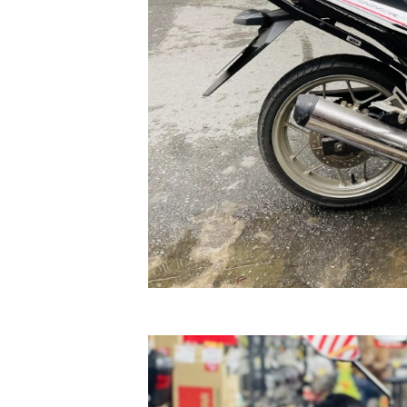
GIÀY
MOTO
ÁO
GIÁP
MOTO
TAI
NGHE
GẮN
MŨ
BẢO
HIỂM
BỘ
VÁ
XE
STOP
AND