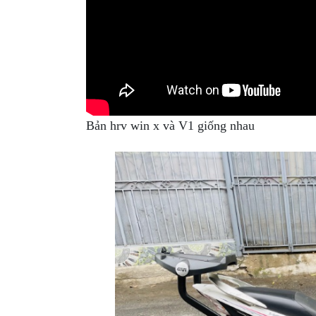
XE
PHỤ
KIỆN
XSR
155
ÁO
MƯA
Bản hrv win x và V1 giống nhau
GIVI
GĂNG
TAY
MOTO
DƯỠNG
SÊN
BALO
TÚI
ĐEO
GIVI