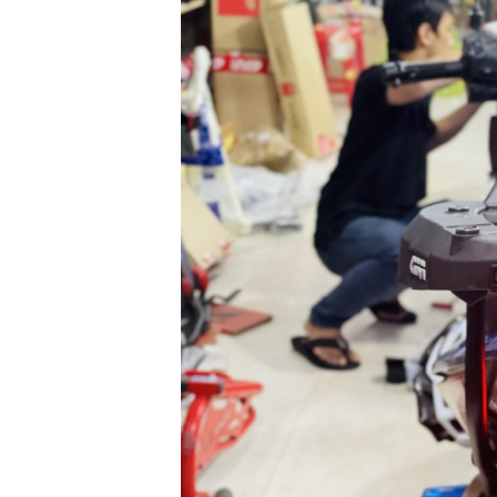
GO
PHỤ
KIỆN
MOTOWOLF
KẸP
ĐIỆN
THOẠI
XE
MÁY
PHỤ
KIỆN
PHƯỢT
ĐỒ
CHƠI
MOTO
PHỤ
KIỆN