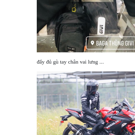
đẩy đủ gù tay chân vai lưng ...