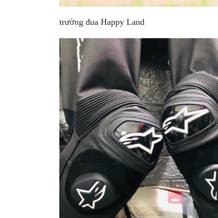
MBIKER
HCM
trường đua Happy Land
SẢN
PHẨM
MỚI
BLOG
PHƯỢT
LIÊN
HỆ
HƯỚNG
DẪN
MUA
HÀNG