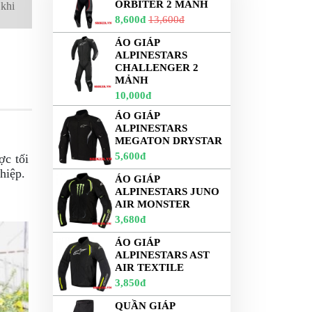
ORBITER 2 MẢNH
 khi
8,600đ
13,600đ
ÁO GIÁP
ALPINESTARS
CHALLENGER 2
MẢNH
10,000đ
ÁO GIÁP
ALPINESTARS
MEGATON DRYSTAR
5,600đ
ợc tối
hiệp.
ÁO GIÁP
ALPINESTARS JUNO
AIR MONSTER
3,680đ
ÁO GIÁP
ALPINESTARS AST
AIR TEXTILE
3,850đ
QUẦN GIÁP