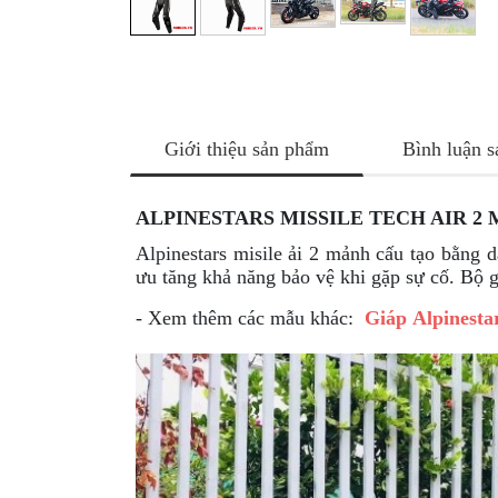
NÂNG
XE
MOTO
PKL
ĐỒ
Giới thiệu sản phẩm
Bình luận 
CHƠI
PG1
PHỤ
ALPINESTARS MISSILE TECH AIR 2
KIỆN
Alpinestars misile ải 2 mảnh cấu tạo bằng d
YAMAHA
ưu tăng khả năng bảo vệ khi gặp sự cố. Bộ g
PG-
1
- Xem thêm các mẫu khác:
Giáp
Alpinesta
CẢNG
GIVI
ZR
ĐỒ
CHƠI