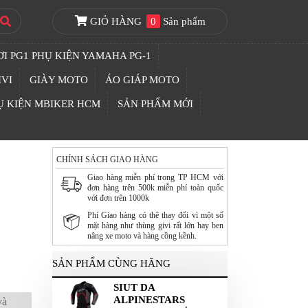
GIỎ HÀNG
0
Sản phẩm
I PG1 PHỤ KIỆN YAMAHA PG-1
IVI
GIÀY MOTO
ÁO GIÁP MOTO
Ụ KIỆN MBIKER HCM
SẢN PHẨM MỚI
CHÍNH SÁCH GIAO HÀNG
Giao hàng miễn phí trong TP HCM với
đơn hàng trên 500k miễn phí toàn quốc
với đơn trên 1000k
Phí Giao hàng có thê thay đổi vì một số
mặt hàng như thùng givi rất lớn hay ben
nâng xe moto và hàng cồng kềnh.
SẢN PHẨM CÙNG HÃNG
SIUT DA
ALPINESTARS
và