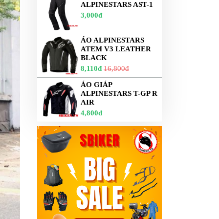
ALPINESTARS AST-1
3,000đ
ÁO ALPINESTARS
ATEM V3 LEATHER
BLACK
8,110đ
16,800đ
ÁO GIÁP
ALPINESTARS T-GP R
AIR
4,800đ