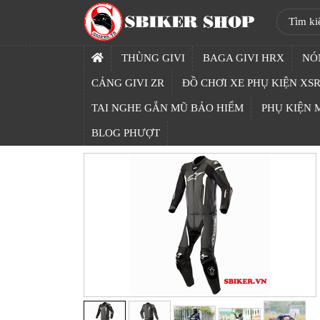
SBIKER
SHOP
THÙNG GIVI
BAGA GIVI HRX
NÓ
TRANG
CẢNG GIVI ZR
ĐỒ CHƠI XE PHỤ KIỆN XSR
CHỦ
TAI NGHE GẮN MŨ BẢO HIỂM
PHỤ KIỆN
THÙNG
BLOG PHƯỢT
GIVI
BAGA
GIVI
HRX
NÓN
BẢO
HIỂM
FULLFACE
BEN