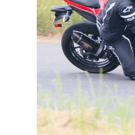
GO
PHỤ
KIỆN
MOTOWOLF
KẸP
ĐIỆN
THOẠI
XE
MÁY
PHỤ
KIỆN
PHƯỢT
ĐỒ
CHƠI
MOTO
PHỤ
KIỆN