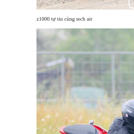
GIÀY
MOTO
z1000 tự tin cùng tech air
ÁO
GIÁP
MOTO
TAI
NGHE
GẮN
MŨ
BẢO
HIỂM
BỘ
VÁ
XE
STOP
AND