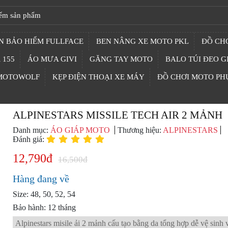
N BẢO HIỂM FULLFACE
BEN NÂNG XE MOTO PKL
ĐỒ CHƠ
 155
ÁO MƯA GIVI
GĂNG TAY MOTO
BALO TÚI ĐEO G
 MOTOWOLF
KẸP ĐIỆN THOẠI XE MÁY
ĐỒ CHƠI MOTO PH
ALPINESTARS MISSILE TECH AIR 2 MẢNH
Danh mục:
ÁO GIÁP MOTO
Thương hiệu:
ALPINESTARS
Đánh giá:
12,790đ
16,500đ
Hàng đang về
Size: 48, 50, 52, 54
Bảo hành: 12 tháng
Alpinestars misile ải 2 mảnh cấu tạo bằng da tổng hợp dễ vệ sinh 