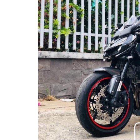
XE
PHỤ
KIỆN
XSR
155
ÁO
MƯA
GIVI
GĂNG
TAY
MOTO
DƯỠNG
SÊN
BALO
TÚI
ĐEO
GIVI