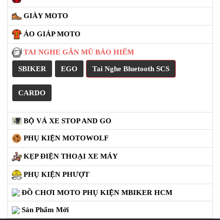
THÙNG GIVI
BAGA GIVI HRX
NÓN BẢO HIỂM FULLFACE
BEN NÂNG XE MOTO PKL
ĐỒ CHƠI PG1 PHỤ KIỆN YAMAHA PG-1
CẢNG GIVI ZR
ĐỒ CHƠI XE PHỤ KIỆN XSR 155
ÁO MƯA GIVI
GĂNG TAY MOTO
DƯỠNG SÊN
BALO TÚI ĐEO GIVI
GIÀY MOTO