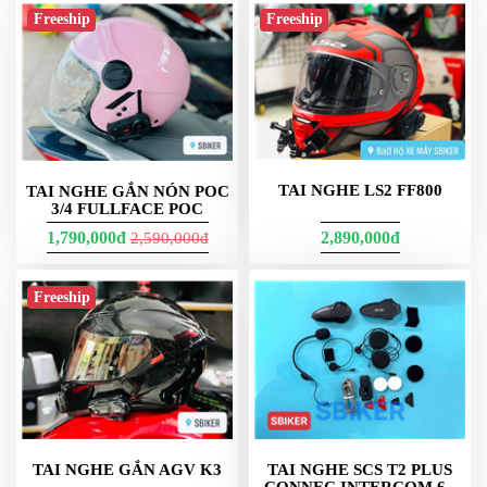
PKL
Freeship
Freeship
ĐỒ
CHƠI
PG1
PHỤ
KIỆN
YAMAHA
PG-
TAI NGHE LS2 FF800
TAI NGHE GẮN NÓN POC
1
3/4 FULLFACE POC
CẢNG
1,790,000đ
2,890,000đ
2,590,000đ
GIVI
ZR
Freeship
ĐỒ
CHƠI
XE
PHỤ
KIỆN
XSR
155
TAI NGHE GẮN AGV K3
TAI NGHE SCS T2 PLUS
CONNEC INTERCOM 6 -