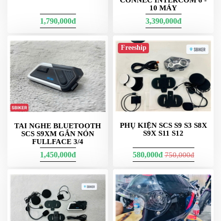
ÁO
10 MÁY
MƯA
1,790,000đ
3,390,000đ
GIVI
GĂNG
Freeship
TAY
MOTO
DƯỠNG
SÊN
BALO
TÚI
ĐEO
PHỤ KIỆN SCS S9 S3 S8X
TAI NGHE BLUETOOTH
S9X S11 S12
SCS S9XM GẮN NÓN
GIVI
FULLFACE 3/4
GIÀY
1,450,000đ
580,000đ
750,000đ
MOTO
ÁO
GIÁP
MOTO
TAI