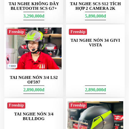
PHỤ
KIỆN
PHƯỢT
ĐỒ
CHƠI
MOTO
TAI NGHE KHÔNG DÂY
TAI NGHE SCS S12 TÍCH
PHỤ
BLUETOOTH SCS G7+
HỢP 2 CAMERA 2K
KIỆN
3,290,000đ
5,890,000đ
MBIKER
HCM
Freeship
Freeship
SẢN
PHẨM
MỚI
BLOG
PHƯỢT
LIÊN
TAI NGHE NÓN 3/4 LS2
TAI NGHE NÓN 34 GIVI
HỆ
OF597
VISTA
2,890,000đ
2,890,000đ
HƯỚNG