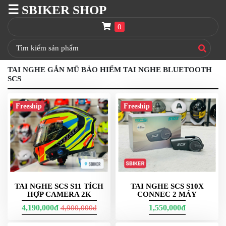
☰ SBIKER SHOP
SBIKER
SHOP
0
TRANG
CHỦ
TAI NGHE GẮN MŨ BẢO HIỂM TAI NGHE BLUETOOTH
THÙNG
SCS
GIVI
BAGA
Freeship
Freeship
GIVI
HRX
NÓN
BẢO
HIỂM
FULLFACE
TAI NGHE SCS S11 TÍCH
TAI NGHE SCS S10X
BEN
HỢP CAMERA 2K
CONNEC 2 MÁY
NÂNG
XE
4,190,000đ
1,550,000đ
4,900,000đ
MOTO