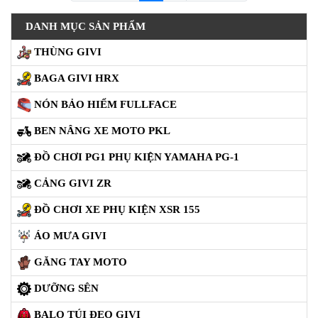
TAI NGHE NÓN
TAI NGHE NÓN ROYAL
FULLFACE
950,000đ
950,000đ
2,590,000đ
2,290,000đ
Freeship
Freeship
TAI NGHE FULLACE KYT
TAI NGHE NÓN BẢO
HIỂM 3/4
950,000đ
950,000đ
2,590,000đ
2,590,000đ
Freeship
Freeship
TAI NGHE NÓN BẢO
TAI NGHE NÓN LẬT HÀM
HIỂM CÀO CÀO
1,490,000đ
1,790,000đ
1,790,000đ
(current)
Trang trước
1
2
Trang sau
DANH MỤC SẢN PHẨM