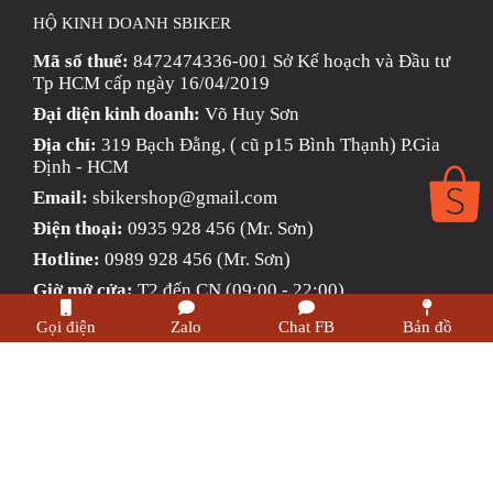
ÁO GIÁP MOTO
TAI NGHE GẮN MŨ BẢO HIỂM
SBIKER
EGO
Tai Nghe Bluetooth SCS
CARDO
BỘ VÁ XE STOP AND GO
PHỤ KIỆN MOTOWOLF
KẸP ĐIỆN THOẠI XE MÁY
Gọi điện
Zalo
Chat FB
Bản đồ
PHỤ KIỆN PHƯỢT
ĐỒ CHƠI MOTO PHỤ KIỆN MBIKER HCM
Sản Phẩm Mới
HỘ KINH DOANH SBIKER