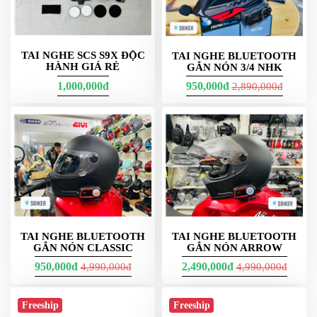
NGHE
GẮN
MŨ
BẢO
TAI NGHE SCS S9X ĐỘC
TAI NGHE BLUETOOTH
HÀNH GIÁ RẺ
GẮN NÓN 3/4 NHK
HIỂM
1,000,000đ
950,000đ
2,890,000đ
BỘ
VÁ
XE
STOP
AND
GO
PHỤ
KIỆN
MOTOWOLF
TAI NGHE BLUETOOTH
TAI NGHE BLUETOOTH
KẸP
GẮN NÓN CLASSIC
GẮN NÓN ARROW
ĐIỆN
950,000đ
2,490,000đ
4,990,000đ
4,990,000đ
THOẠI
XE
MÁY
Freeship
Freeship