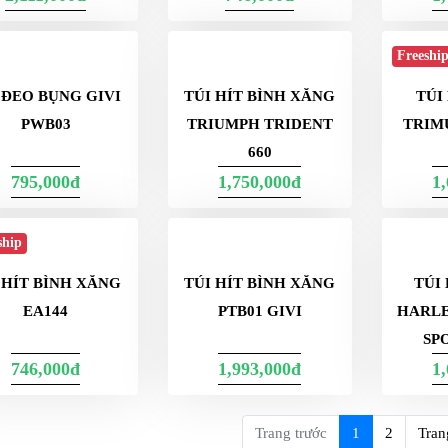
2,111,000đ
746,000đ
1
Freeshi
TÚI HÍT BÌNH XĂNG
TRIUMPH TRIDENT
660
 ĐEO BỤNG GIVI
TÚI
PWB03
TRIM
795,000đ
1,750,000đ
1
ship
TÚI
HARLE