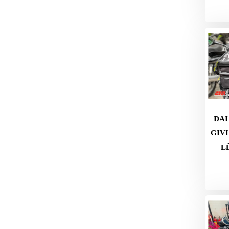
GO
PHỤ
KIỆN
MOTOWOLF
KẸP
ĐIỆN
THOẠI
XE
MÁY
ĐAI
PHỤ
GIVI
KIỆN
L
PHƯỢT
ĐỒ
CHƠI
MOTO
PHỤ
KIỆN