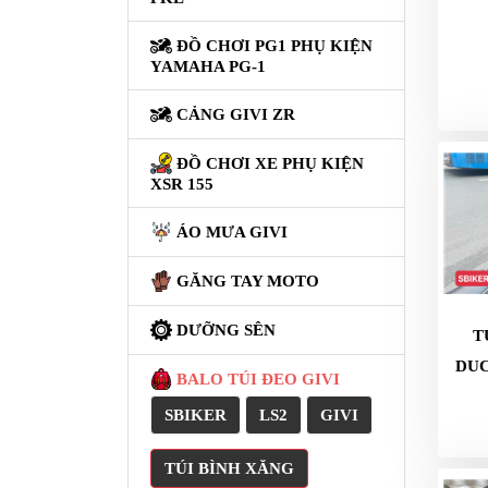
NÂNG
XE
ĐỒ CHƠI PG1 PHỤ KIỆN
MOTO
YAMAHA PG-1
PKL
CẢNG GIVI ZR
ĐỒ
CHƠI
ĐỒ CHƠI XE PHỤ KIỆN
PG1
XSR 155
PHỤ
KIỆN
ÁO MƯA GIVI
YAMAHA
PG-
GĂNG TAY MOTO
1
DƯỠNG SÊN
T
CẢNG
DU
GIVI
BALO TÚI ĐEO GIVI
ZR
SBIKER
LS2
GIVI
ĐỒ
CHƠI
TÚI BÌNH XĂNG