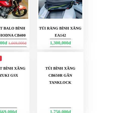
ÍT BALO BÌNH
TÚI RÀNG BÌNH XĂNG
HODNA CB400
EA142
000đ
1,300,000đ
1,669,000đ
p
ÍT BÌNH XĂNG
TÚI BÌNH XĂNG
ZUKI GSX
CB650R GẮN
TANKLOCK