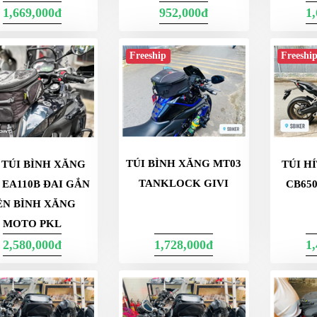
1,669,000đ
952,000đ
1
Freeship
Freeshi
TÚI BÌNH XĂNG MT03
 TÚI BÌNH XĂNG
TÚI H
TANKLOCK GIVI
 EA110B ĐAI GẮN
CB650
ÊN BÌNH XĂNG
MOTO PKL
2,580,000đ
1,728,000đ
1