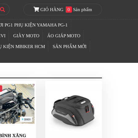
GIỎ HÀNG
0
Sản phẩm
I PG1 PHỤ KIỆN YAMAHA PG-1
IVI
GIÀY MOTO
ÁO GIÁP MOTO
Ụ KIỆN MBIKER HCM
SẢN PHẨM MỚI
p
 BÌNH XĂNG