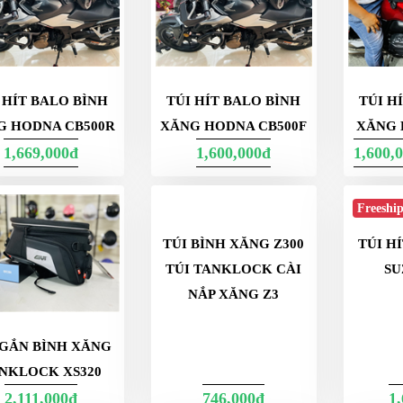
 HÍT BALO BÌNH
TÚI HÍT BALO BÌNH
TÚI H
G HODNA CB500R
XĂNG HODNA CB500F
XĂNG 
1,669,000đ
1,600,000đ
1,600,
Freeshi
 GẮN BÌNH XĂNG
TÚI BÌNH XĂNG Z300
TÚI H
NKLOCK XS320
TÚI TANKLOCK CÀI
SU
NẮP XĂNG Z3