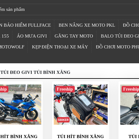
N BẢO HIỂM FULLFACE
BEN NÂNG XE MOTO PKL
ĐỒ CHƠ
 155
ÁO MƯA GIVI
GĂNG TAY MOTO
BALO TÚI ĐEO G
 MOTOWOLF
KẸP ĐIỆN THOẠI XE MÁY
ĐỒ CHƠI MOTO PH
TÚI ĐEO GIVI TÚI BÌNH XĂNG
ship
Freeship
Freeshi
 HÍT BÌNH XĂNG
TÚI HÍT BÌNH XĂNG
TÚI