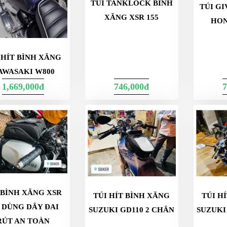
TÚI TANKLOCK BÌNH
TÚI G
XĂNG XSR 155
HON
 HÍT BÌNH XĂNG
AWASAKI W800
1,669,000đ
746,000đ
7
 BÌNH XĂNG XSR
TÚI HÍT BÌNH XĂNG
TÚI H
5 DÙNG DÂY ĐAI
SUZUKI GD110 2 CHÂN
SUZUKI 
RÚT AN TOÀN