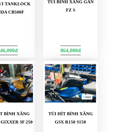
TÚI BÌNH XĂNG GẮN
IVI TANKLOCK
FZ S
DA CB500F
46,000đ
864,000đ
ÍT BÌNH XĂNG
TÚI HÍT BÌNH XĂNG
GIXXER SF 250
GSX R150 S150