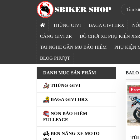
SBIKER
SHOP
THÙNG GIVI
BAGA GIVI HRX
NÓ
TRANG
CẢNG GIVI ZR
ĐỒ CHƠI XE PHỤ KIỆN XSR
CHỦ
TAI NGHE GẮN MŨ BẢO HIỂM
PHỤ KIỆN
THÙNG
BLOG PHƯỢT
GIVI
DANH MỤC SẢN PHẨM
BALO 
BAGA
GIVI
THÙNG GIVI
HRX
Free
BAGA GIVI HRX
NÓN
BẢO
NÓN BẢO HIỂM
HIỂM
FULLFACE
FULLFACE
BEN NÂNG XE MOTO
BEN
TÚI
PKL