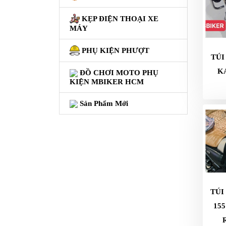
GIÀY
KẸP ĐIỆN THOẠI XE
MOTO
MÁY
ÁO
PHỤ KIỆN PHƯỢT
TÚI
GIÁP
MOTO
K
ĐỒ CHƠI MOTO PHỤ
KIỆN MBIKER HCM
TAI
NGHE
Sản Phẩm Mới
GẮN
MŨ
BẢO
HIỂM
BỘ
VÁ
XE
TÚI
STOP
15
AND