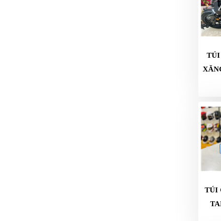
MBIKER
HCM
SẢN
PHẨM
TÚI
MỚI
XĂN
BLOG
PHƯỢT
LIÊN
HỆ
HƯỚNG
DẪN
MUA
HÀNG
TÚI
TA