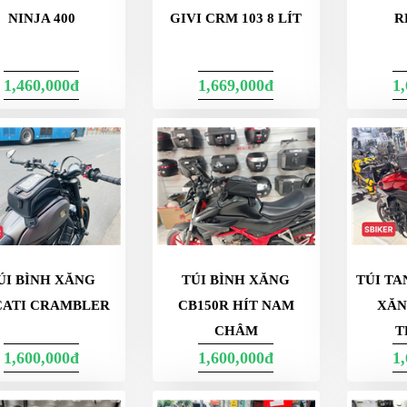
NINJA 400
GIVI CRM 103 8 LÍT
R
1,460,000đ
1,669,000đ
1
ÚI BÌNH XĂNG
TÚI BÌNH XĂNG
TÚI T
CATI CRAMBLER
CB150R HÍT NAM
XĂN
CHÂM
T
1,600,000đ
1,600,000đ
1