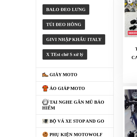
XE
PHỤ
BALO ĐEO LƯNG
KIỆN
XSR
TÚI ĐEO HÔNG
155
GIVI NHẬP KHẨU ITALY
ÁO
MƯA
GIVI
X TEst chờ S xử lý
C
GĂNG
TAY
GIÀY MOTO
MOTO
ÁO GIÁP MOTO
DƯỠNG
SÊN
TAI NGHE GẮN MŨ BẢO
HIỂM
BALO
TÚI
BỘ VÁ XE STOP AND GO
ĐEO
GIVI
PHỤ KIỆN MOTOWOLF