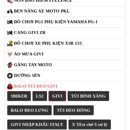
TÚI TREO HÔNG XE
TÚI GIVI GẮN ĐUÔI XE
CB300R
REBEL
1,816,000đ
1,728,000đ
Freeship
Freeship
TÚI SAU YÊN XE GIVI
BỘ 2 TÚI DA VẢI TREO
TLB18
HÔNG XE XSR155
1,640,000đ
1,816,000đ
(current)
Trang trước
1
2
Trang sau
DANH MỤC SẢN PHẨM
THÙNG GIVI
BAGA GIVI HRX
NÓN BẢO HIỂM FULLFACE
BEN NÂNG XE MOTO PKL