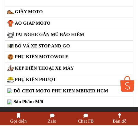
ĐỒ CHƠI PG1 PHỤ KIỆN YAMAHA PG-1
CẢNG GIVI ZR
ĐỒ CHƠI XE PHỤ KIỆN XSR 155
ÁO MƯA GIVI
GĂNG TAY MOTO
DƯỠNG SÊN
BALO TÚI ĐEO GIVI
SBIKER
LS2
GIVI
TÚI BÌNH XĂNG
BALO ĐEO LƯNG
TÚI ĐEO HÔNG
GIVI NHẬP KHẨU ITALY
X TEst chờ S xử lý
Gọi điện
Zalo
Chat FB
Bản đồ
GIÀY MOTO