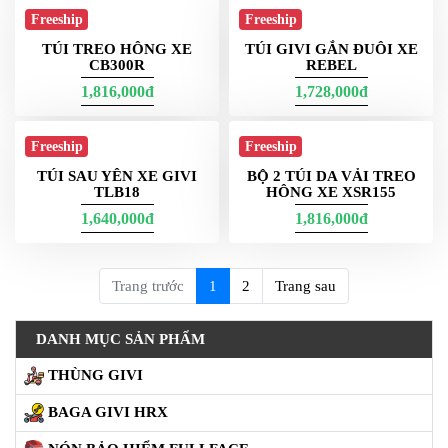
TÚI GẮN YÊN SAU TAIL
LOCK
1,200,000đ
1,990,000đ
Freeship
Freeship
TÚI CHỐNG NƯỚC GIVI
VALI KÉO CỠ LỚN GIVI
PCB03
TR12 PHIÊN BẢN LCR
1,964,000đ
4,124,000đ
Freeship
Freeship
VALI KÉO GIVI TR14
TÚI ĐỰNG NÓN
PHIÊN BẢN LCR
FULLFACE GIVI HB03
4,320,000đ
320,000đ
400,000đ
Freeship
Freeship