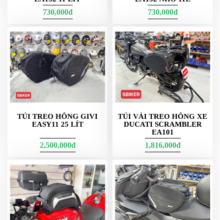
ÁO
MƯA
730,000đ
730,000đ
GIVI
GĂNG
TAY
MOTO
DƯỠNG
SÊN
BALO
TÚI
TÚI TREO HÔNG GIVI
TÚI VẢI TREO HÔNG XE
ĐEO
EASY11 25 LÍT
DUCATI SCRAMBLER
EA101
GIVI
2,500,000đ
1,816,000đ
GIÀY
MOTO
ÁO
GIÁP
MOTO
TAI