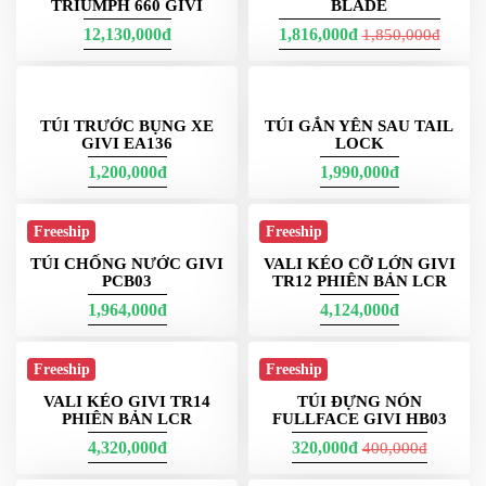
TÚI ĐEO HÔNG XE GIVI
TÚI HÔNG GẮN MỘT BÊN
CB500X EA101B
13 LIT CORIUM CRM106
1,816,000đ
1,051,000đ
TÚI TREO HÔNG XE AIR
BLADE
BỘ TÚI TREO HÔNG XE
TRIUMPH 660 GIVI
12,130,000đ
1,816,000đ
1,850,000đ
TÚI TRƯỚC BỤNG XE
GIVI EA136