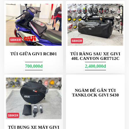
DẪN
MUA
HÀNG
TÚI GIỮA GIVI RCB01
TÚI RÀNG SAU XE GIVI
40L CANYON GRT712C
700,000đ
2,400,000đ
TÚI BỤNG XE MÁY GIVI
NGÀM ĐẾ GẮN TÚI