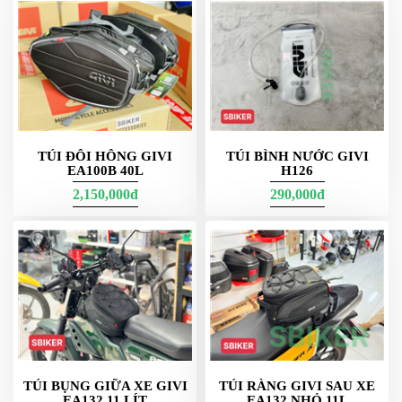
PKL
ĐỒ
CHƠI
PG1
PHỤ
KIỆN
YAMAHA
PG-
TÚI ĐÔI HÔNG GIVI
TÚI BÌNH NƯỚC GIVI
1
EA100B 40L
H126
CẢNG
2,150,000đ
290,000đ
GIVI
ZR
ĐỒ
CHƠI
XE
PHỤ
KIỆN
XSR
155
TÚI BỤNG GIỮA XE GIVI
TÚI RÀNG GIVI SAU XE
EA132 11 LÍT
EA132 NHỎ 11L