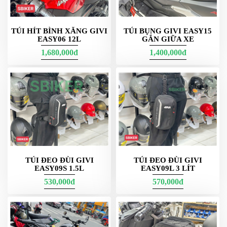
NGHE
GẮN
MŨ
TÚI HÍT BÌNH XĂNG GIVI
TÚI BỤNG GIVI EASY15
BẢO
EASY06 12L
GẮN GIỮA XE
HIỂM
1,680,000đ
1,400,000đ
BỘ
VÁ
XE
STOP
AND
GO
PHỤ
KIỆN
MOTOWOLF
TÚI ĐEO ĐÙI GIVI
TÚI ĐEO ĐÙI GIVI
EASY09S 1.5L
EASY09L 3 LÍT
KẸP
530,000đ
570,000đ
ĐIỆN
THOẠI
XE
MÁY