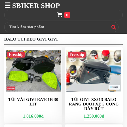
☰ SBIKER SHOP
SBIKER
SHOP
0
TRANG
CHỦ
BALO TÚI ĐEO GIVI GIVI
THÙNG
GIVI
Freeship
Freeship
BAGA
GIVI
HRX
NÓN
BẢO
HIỂM
FULLFACE
TÚI VẢI GIVI EA101B 30
TÚI GIVI XS313 BALO
LÍT
RÀNG ĐUÔI XE 5 CỌNG
BEN
DÂY RÚT
NÂNG
1,816,000đ
1,250,000đ
XE
MOTO