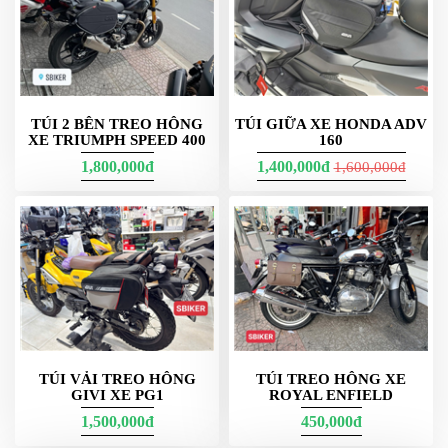
PHỤ
KIỆN
PHƯỢT
ĐỒ
CHƠI
TÚI 2 BÊN TREO HÔNG
TÚI GIỮA XE HONDA ADV
MOTO
XE TRIUMPH SPEED 400
160
PHỤ
1,800,000đ
1,400,000đ
1,600,000đ
KIỆN
MBIKER
HCM
SẢN
PHẨM
MỚI
BLOG
PHƯỢT
TÚI VẢI TREO HÔNG
TÚI TREO HÔNG XE
LIÊN
GIVI XE PG1
ROYAL ENFIELD
HỆ
1,500,000đ
450,000đ
HƯỚNG