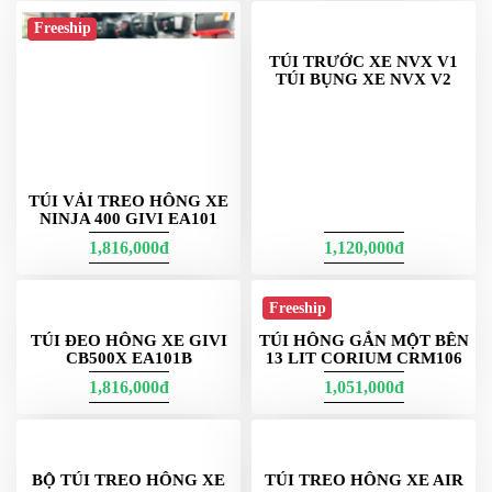
BALO TÚI ĐỰNG NÓN
TÚI TREO HÔNG REBEL
BẢO HIỂM HB03
500
320,000đ
1,050,000đ
Freeship
TÚI VẢI TREO HÔNG XE
TÚI TRƯỚC XE NVX V1
NINJA 400 GIVI EA101
TÚI BỤNG XE NVX V2
1,816,000đ
1,120,000đ
Freeship